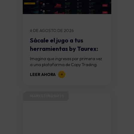
6 DE AGOSTO DE 2026
Sácale el jugo a tus
herramientas by Taurex:
Copiar una...
Imagina que ingresas por primera vez
a una plataforma de Copy Trading.
Encuentras dos traders. El primero ha
LEER AHORA
obtenido una rentabilidad del 120%
durante el...
MARKET INSIGHTS​