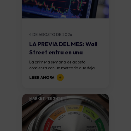
4 DE AGOSTO DE 2026
LA PREVIA DEL MES: Wall
Street entra en una
semana...
La primera semana de agosto
comienza con un mercado que deja
atrás una de las semanas más
LEER AHORA
importantes del trimestre. La Reserva
Federal mantuvo las...
MARKET INSIGHTS​