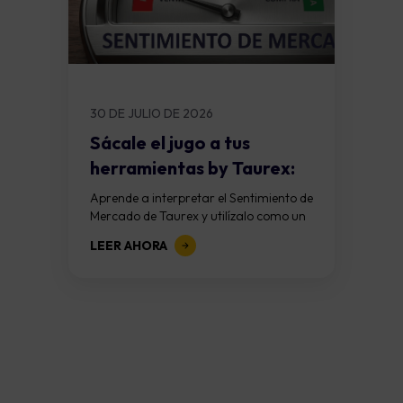
30 DE JULIO DE 2026
Sácale el jugo a tus
herramientas by Taurex:
La mayoría...
Aprende a interpretar el Sentimiento de
Mercado de Taurex y utilízalo como un
complemento para fortalecer tu
LEER AHORA
análisis. Todos hemos vivido una
situación como...