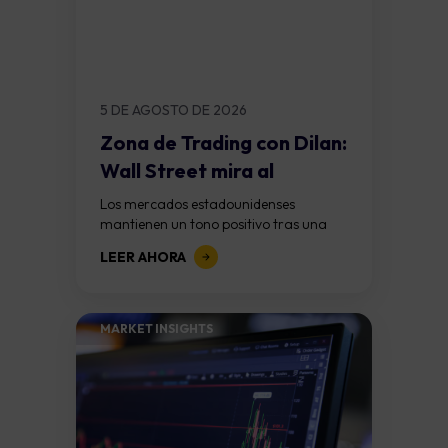
5 DE AGOSTO DE 2026
Zona de Trading con Dilan:
Wall Street mira al
empleo:...
Los mercados estadounidenses
mantienen un tono positivo tras una
sólida temporada de resultados
LEER AHORA
corporativos. Sin embargo, el
protagonismo comienza a trasladarse
hacia los datos laborales...
MARKET INSIGHTS​