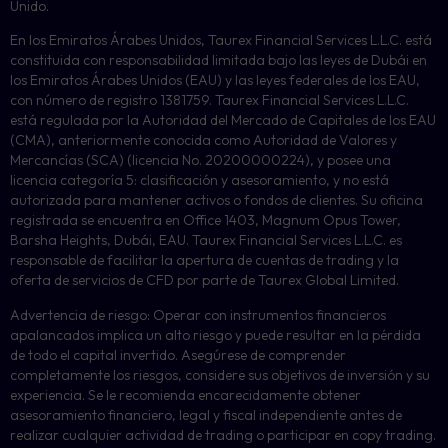
Unido.
En los Emiratos Árabes Unidos, Taurex Financial Services L.L.C. está
constituida con responsabilidad limitada bajo las leyes de Dubái en
los Emiratos Árabes Unidos (EAU) y las leyes federales de los EAU,
con número de registro 1381759. Taurex Financial Services L.L.C.
está regulada por la Autoridad del Mercado de Capitales de los EAU
(CMA), anteriormente conocida como Autoridad de Valores y
Mercancías (SCA) (licencia No. 20200000224), y posee una
licencia categoría 5: clasificación y asesoramiento, y no está
autorizada para mantener activos o fondos de clientes. Su oficina
registrada se encuentra en Office 1403, Magnum Opus Tower,
Barsha Heights, Dubái, EAU. Taurex Financial Services L.L.C. es
responsable de facilitar la apertura de cuentas de trading y la
oferta de servicios de CFD por parte de Taurex Global Limited.
Advertencia de riesgo: Operar con instrumentos financieros
apalancados implica un alto riesgo y puede resultar en la pérdida
de todo el capital invertido. Asegúrese de comprender
completamente los riesgos, considere sus objetivos de inversión y su
experiencia. Se le recomienda encarecidamente obtener
asesoramiento financiero, legal y fiscal independiente antes de
realizar cualquier actividad de trading o participar en copy trading.