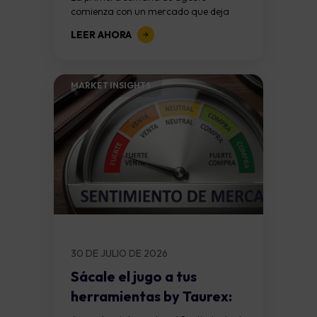
comienza con un mercado que deja
atrás una de las semanas más
LEER AHORA
importantes del trimestre. La Reserva
Federal mantuvo las...
MARKET INSIGHTS​
30 DE JULIO DE 2026
Sácale el jugo a tus
herramientas by Taurex:
La mayoría...