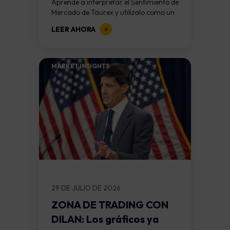
Aprende a interpretar el Sentimiento de
Mercado de Taurex y utilízalo como un
complemento para fortalecer tu
LEER AHORA
análisis. Todos hemos vivido una
situación como...
MARKET INSIGHTS​
29 DE JULIO DE 2026
ZONA DE TRADING CON
DILAN: Los gráficos ya