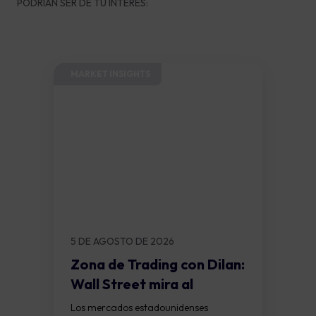
PODRÍAN SER DE TU INTERÉS:
MARKET INSIGHTS​
5 DE AGOSTO DE 2026
Zona de Trading con Dilan:
Wall Street mira al
empleo:...
Los mercados estadounidenses