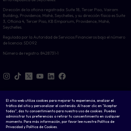
Dirección de la oficina registrada: Suite 18, Tercer Piso, Vairam
Building, Providence, Mahé, Seychelles, y su dirección física es Suite
3, Oficina 4, Tercer Piso, KB Emporium, Providence, Mahé,
Seychelles.
Regulada por la Autoridad de Servicios Financieros bajo el número
de licencia: SD092
Número de registro: 8428731-1
El sitio web utiliza cookies para mejorar tu experiencia, analizar el
Cookies
tráfico del sitio y personalizar el contenido. Al hacer clic en "Aceptar
todas", das tu consentimiento para nuestro uso de cookies. Puedes
Legal
administrar tus preferencias o retirar tu consentimiento en cualquier
momento. Para más información, por favor lee nuestra Política de
Términos y condiciones
Privacidad y Política de Cookies.