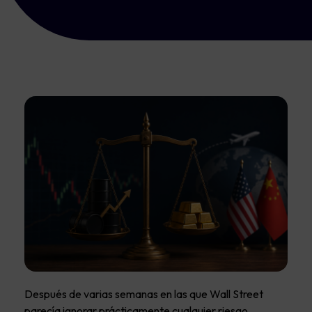
Después de varias semanas en las que Wall Street
parecía ignorar prácticamente cualquier riesgo