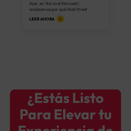
están hablando:...
Ayer, en "Así va el Mercado",
analizamos por qué Wall Street
afronta una de las semanas más
LEER AHORA
importantes del trimestre. La atención
estaba puesta en...
¿Estás Listo
Para Elevar tu
Experiencia de