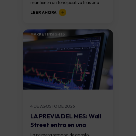
mantienen un tono positivo tras una
sólida temporada de resultados
LEER AHORA
corporativos. Sin embargo, el
protagonismo comienza a trasladarse
hacia los datos laborales...
MARKET INSIGHTS​
4 DE AGOSTO DE 2026
LA PREVIA DEL MES: Wall
Street entra en una
semana...
La primera semana de agosto