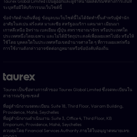
Taurex Global Limited เป็นผู้ออกและผู้จำหน่ายผลิตภัณฑ์ทางการเงินที่
ระบุหรือมีให้บริการบนเว็บไซต์นี้
ข้อจำกัดด้านถิ่นที่อยู่: ข้อมูลบนเว็บไซต์นี้ไม่ได้จัดทำขึ้นสำหรับผู้พำนัก
อาศัยในสเปน ฝรั่งเศส มาเลเซีย สหรัฐอเมริกา แคนาดา เมียนมา
เกาหลีเหนือ อิหร่าน เบลเยียม ญี่ปุ่น สหราชอาณาจักร หรือประเทศใด
ประเทศหนึ่งโดยเฉพาะ และไม่ได้มีวัตถุประสงค์เพื่อเผยแพร่ไปยัง หรือให้
ใช้โดย บุคคลใดในประเทศหรือเขตอำนาจศาลใด ๆ ที่การเผยแพร่หรือ
การใช้งานดังกล่าวอาจขัดต่อกฎหมายหรือข้อบังคับท้องถิ่น
Taurex เป็นชื่อทางการค้าของ Taurex Global Limited ซึ่งจดทะเบียนใน
สาธารณรัฐเซเชลส์
ที่อยู่สำนักงานจดทะเบียน: Suite 18, Third Floor, Vairam Building,
Providence, Mahé, Seychelles
ที่อยู่สำนักงานดำเนินงาน: Suite 3, Office 4, Third Floor, KB
Emporium, Providence, Mahé, Seychelles
ควบคุมโดย Financial Services Authority ภายใต้ใบอนุญาตหมายเลข:
SD092