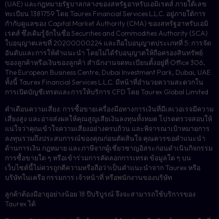
(UAE) และกฎหมายรัฐบาลกลางของสหรัฐอาหรับเอมิเรตส์ ภายใต้เลข
ทะเบียน 1381759 โดย Taurex Financial Services L.L.C. อยู่ภายใต้การ
กำกับดูแลของ Capital Market Authority (CMA) ของสหรัฐอาหรับเอมิ
เรตส์ ซึ่งเดิมรู้จักในชื่อ Securities and Commodities Authority (SCA)
ใบอนุญาตเลขที่ 20200000224 และถือใบอนุญาตประเภทที่ 5: การจัด
อันดับและการให้คำแนะนำ โดยไม่ได้รับอนุญาตให้ถือครองสินทรัพย์
ของลูกค้าหรือเงินของลูกค้า สำนักงานจดทะเบียนตั้งอยู่ที่ Office 306,
The European Business Centre, Dubai Investment Park, Dubai, UAE
ทั้งนี้ Taurex Financial Services L.L.C. มีหน้าที่อำนวยความสะดวกใน
การเปิดบัญชีเทรดและการให้บริการ CFD โดย Taurex Global Limited
คำเตือนความเสี่ยง: การซื้อขายเครื่องมือทางการเงินที่มีเลเวอเรจมีความ
เสี่ยงสูง และอาจส่งผลให้คุณสูญเสียเงินลงทุนทั้งหมด โปรดตรวจสอบให้
แน่ใจว่าคุณเข้าใจความเสี่ยงอย่างครบถ้วน และพิจารณาเป้าหมายการ
ลงทุนรวมถึงประสบการณ์ของคุณก่อนตัดสินใจ คุณควรขอคำแนะนำ
ด้านการเงิน กฎหมาย และภาษีจากผู้เชี่ยวชาญอิสระก่อนดำเนินกิจกรรม
การซื้อขายใด ๆ หรือเข้าร่วมการคัดลอกการเทรด ข้อมูลใด ๆ บน
เว็บไซต์นี้ไม่ควรถูกตีความหรือถือว่าเป็นคำแนะนำจาก Taurex หรือ
บริษัทในเครือ กรรมการ เจ้าหน้าที่ หรือพนักงานของบริษัท
ลูกค้าต้องมีอายุอย่างน้อย 18 ปีบริบูรณ์ จึงจะสามารถใช้บริการของ
Taurex ได้