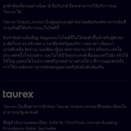
ลูกค้าต้องมีอายุอย่างน้อย 18 ปีบริบูรณ์ จึงจะสามารถใช้บริการของ
Taurex ได้
Taurex Global Limited เป็นผู้ออกและผู้จำหน่ายผลิตภัณฑ์ทางการเงินที่
ระบุหรือมีให้บริการบนเว็บไซต์นี้
ข้อจำกัดด้านถิ่นที่อยู่: ข้อมูลบนเว็บไซต์นี้ไม่ได้จัดทำขึ้นสำหรับผู้พำนัก
อาศัยในสเปน ฝรั่งเศส มาเลเซีย สหรัฐอเมริกา แคนาดา เมียนมา
เกาหลีเหนือ อิหร่าน เบลเยียม ญี่ปุ่น สหราชอาณาจักร หรือประเทศใด
ประเทศหนึ่งโดยเฉพาะ และไม่ได้มีวัตถุประสงค์เพื่อเผยแพร่ไปยัง หรือให้
ใช้โดย บุคคลใดในประเทศหรือเขตอำนาจศาลใด ๆ ที่การเผยแพร่หรือ
การใช้งานดังกล่าวอาจขัดต่อกฎหมายหรือข้อบังคับท้องถิ่น
Taurex เป็นชื่อทางการค้าของ Taurex Global Limited ซึ่งจดทะเบียนใน
สาธารณรัฐเซเชลส์
ที่อยู่สำนักงานจดทะเบียน: Suite 18, Third Floor, Vairam Building,
Providence, Mahé, Seychelles