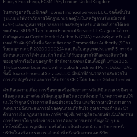
Floor, 4 Eastcheap, EC3M-1AE, London, United Kingdom
ในสหรัฐอาหรับเอมิเรตส์ Taurex Financial Services L.L.C. จัดตั้งขึ้นใน
รูปแบบบริษัทจำกัดภายใต้กฎหมายของดูไบในสหรัฐอาหรับเอมิเรตส์
(UAE) และกฎหมายรัฐบาลกลางของสหรัฐอาหรับเอมิเรตส์ ภายใต้เลข
ทะเบียน 1381759 โดย Taurex Financial Services L.L.C. อยู่ภายใต้การ
กำกับดูแลของ Capital Market Authority (CMA) ของสหรัฐอาหรับเอมิ
เรตส์ ซึ่งเดิมรู้จักในชื่อ Securities and Commodities Authority (SCA)
ใบอนุญาตเลขที่ 20200000224 และถือใบอนุญาตประเภทที่ 5: การจัด
อันดับและการให้คำแนะนำ โดยไม่ได้รับอนุญาตให้ถือครองสินทรัพย์
ของลูกค้าหรือเงินของลูกค้า สำนักงานจดทะเบียนตั้งอยู่ที่ Office 306,
The European Business Centre, Dubai Investment Park, Dubai, UAE
ทั้งนี้ Taurex Financial Services L.L.C. มีหน้าที่อำนวยความสะดวกใน
การเปิดบัญชีเทรดและการให้บริการ CFD โดย Taurex Global Limited
คำเตือนความเสี่ยง: การซื้อขายเครื่องมือทางการเงินที่มีเลเวอเรจมีความ
เสี่ยงสูง และอาจส่งผลให้คุณสูญเสียเงินลงทุนทั้งหมด โปรดตรวจสอบให้
แน่ใจว่าคุณเข้าใจความเสี่ยงอย่างครบถ้วน และพิจารณาเป้าหมายการ
ลงทุนรวมถึงประสบการณ์ของคุณก่อนตัดสินใจ คุณควรขอคำแนะนำ
ด้านการเงิน กฎหมาย และภาษีจากผู้เชี่ยวชาญอิสระก่อนดำเนินกิจกรรม
การซื้อขายใด ๆ หรือเข้าร่วมการคัดลอกการเทรด ข้อมูลใด ๆ บน
เว็บไซต์นี้ไม่ควรถูกตีความหรือถือว่าเป็นคำแนะนำจาก Taurex หรือ
บริษัทในเครือ กรรมการ เจ้าหน้าที่ หรือพนักงานของบริษัท