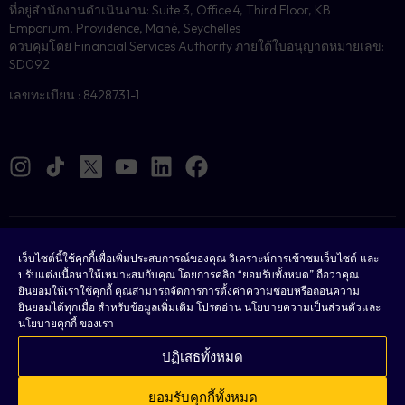
ที่อยู่สำนักงานดำเนินงาน: Suite 3, Office 4, Third Floor, KB
Emporium, Providence, Mahé, Seychelles
ควบคุมโดย Financial Services Authority ภายใต้ใบอนุญาตหมายเลข:
SD092
เลขทะเบียน : 8428731-1
คุกกี้
เว็บไซต์นี้ใช้คุกกี้เพื่อเพิ่มประสบการณ์ของคุณ วิเคราะห์การเข้าชมเว็บไซต์ และ
ปรับแต่งเนื้อหาให้เหมาะสมกับคุณ โดยการคลิก “ยอมรับทั้งหมด” ถือว่าคุณ
กฎหมาย
ยินยอมให้เราใช้คุกกี้ คุณสามารถจัดการการตั้งค่าความชอบหรือถอนความ
ยินยอมได้ทุกเมื่อ สำหรับข้อมูลเพิ่มเติม โปรดอ่าน นโยบายความเป็นส่วนตัวและ
เงื่อนไขและข้อตกลง
นโยบายคุกกี้ ของเรา
นโยบายความเป็นส่วนตัว
ปฏิเสธทั้งหมด
คำถามที่พบบ่อย
ยอมรับคุกกี้ทั้งหมด