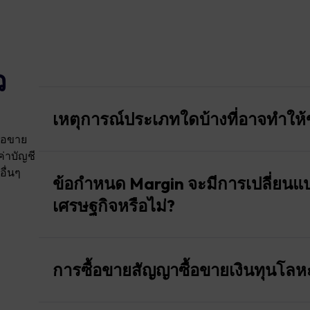
ว
เหตุการณ์ประเภทใดบ้างที่อาจทำให้
้อขาย
ค่าบัญชี
ข้อกำหนด Margin ที่สูงขึ้นอาจถูกนำมาใช้ในช่วงเห
ื่นๆ
อัตราดอกเบี้ยของธนาคารกลาง ตัวเลข Non-Farm Payr
ข้อกำหนด Margin จะมีการเปลี่ยนแ
Daily Rollover และช่วงก่อนการปิดตลาดในวันสุดสัปด
เศรษฐกิจหรือไม่?
"ใช่ ในช่วงเหตุการณ์ตลาดที่มีผลกระทบสูงบางช่วงเว
สำหรับคำสั่งซื้อขายใหม่ เพื่อให้แน่ใจว่าสถานะที่เปิ
การซื้อขายสัญญาซื้อขายเงินทุนโลห
รองรับอย่างเหมาะสม ซึ่งช่วยลดความเสี่ยงจากการ
ไม่แน่นอนสูง ในช่วงเวลาดังกล่าว Leverage สูงสุดจะถู