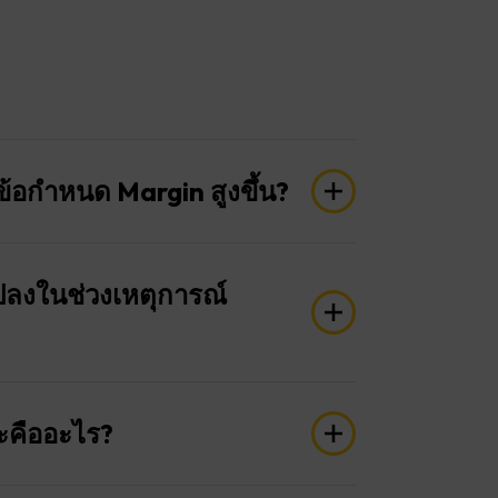
ข้อกำหนด Margin สูงขึ้น?
ตุการณ์เศรษฐกิจสำคัญ เช่น การประกาศ
oll (NFP), CPI, และ GDP รวมถึงช่วงเวลา
ปลงในช่วงเหตุการณ์
าห์
ลา Taurex อาจปรับเพิ่มข้อกำหนด Margin
ดในช่วงที่ตลาดมีความผันผวนสูงมีเงินทุน
ะคืออะไร?
เปิดสถานะขนาดใหญ่ในช่วงที่ตลาดมีความ
กจำกัดดังนี้: 1:200 สำหรับ Forex, Metals,