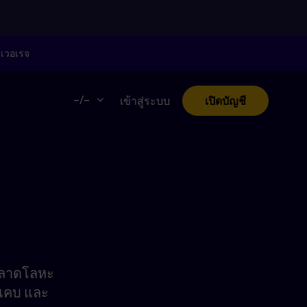
ลเวอเรจ
–/–
เข้าสู่ระบบ
เปิดบัญชี
งตลาดโลหะ
่แคบ และ