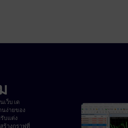
ม
นเว็บ เด
งานง่ายของ
รับแต่ง
ร้างกราฟที่