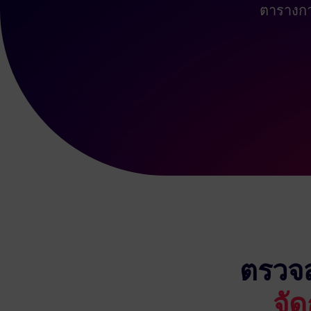
ตารางก
ตรวจส
จั