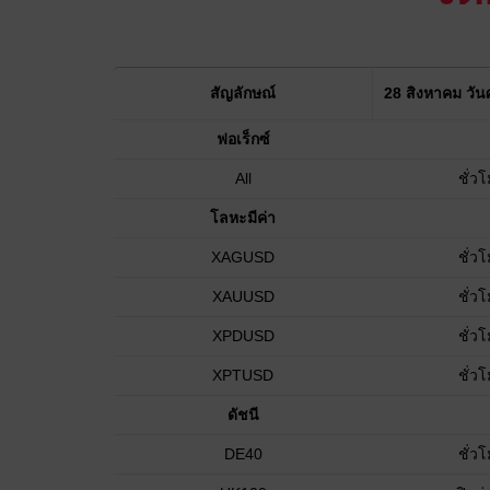
สัญลักษณ์
28 สิงหาคม วันศ
ฟอเร็กซ์
All
ชั่ว
โลหะมีค่า
XAGUSD
ชั่ว
XAUUSD
ชั่ว
XPDUSD
ชั่ว
XPTUSD
ชั่ว
ดัชนี
DE40
ชั่ว