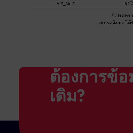
VIX_MmY
ชั่ว
*โปรดทรา
สเปรดจึงอาจได้ร
ต้องการข้อม
เติม?