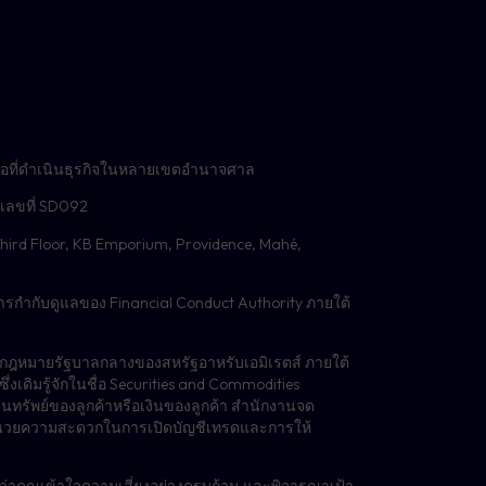
ยใช้บัญชีที่คุณสร้างขึ้น
” คลิกที่ชื่อผู้ให้บริการ
์การสมัครรับข้อมูล การ
ที่เหมาะสม
ครือที่ดำเนินธุรกิจในหลายเขตอำนาจศาล
ตเลขที่ SD092
 4, Third Floor, KB Emporium, Providence, Mahé,
ซื้อหรือขาย) พร้อมด้วยขนาด
ารกำกับดูแลของ Financial Conduct Authority ภายใต้
และกฎหมายรัฐบาลกลางของสหรัฐอาหรับเอมิเรตส์ ภายใต้
งเดิมรู้จักในชื่อ Securities and Commodities
ทรัพย์ของลูกค้าหรือเงินของลูกค้า สำนักงานจด
้าที่อำนวยความสะดวกในการเปิดบัญชีเทรดและการให้
ใจว่าคุณเข้าใจความเสี่ยงอย่างครบถ้วน และพิจารณาเป้า