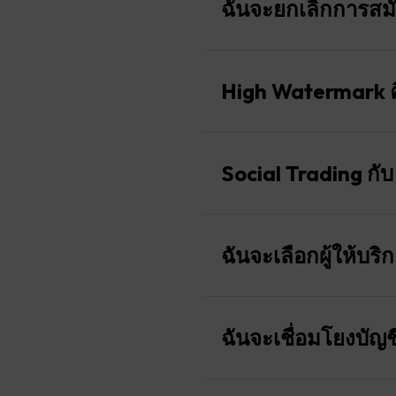
เฉพาะที่ใช้
ฉันจะยกเลิกการสม
และอาจมีการตรวจสอบ Hig
โดยทั่วไป ขนาดล็อตขั้นต่ำ
ผลลัพธ์ High Watermark อา
หากต้องการยกเลิกการซื้อข
อย่างไรก็ตาม PnL แบบลอยต
เลือก “ระงับ” หรือ “ยกเลิก
High Watermark 
ค่าธรรมเนียมนี้เป็นส่วนหนึ
หากคุณต้องการหยุดการคัดลอ
ช่วงหรือทันทีหลังจากการถ
ชั่วคราว
หากมีการขาดทุนในบัญชีของผ
High Watermark หมายถึงมูล
หากต้องการยกเลิกการซื้อข
ให้บริการ การขาดทุนเหล่าน
ยังคงสร้างกำไรได้เกินจุดสูงส
Social Trading กับ
ที่จะมีสิทธิ์ได้รับค่าธรร
ทุกครั้งที่ผู้คัดลอกได้รับ
รายการโดยเฉพาะ
แม้ว่า Social Trading จะไม
เกณฑ์มาตรฐานใหม่
คุณขึ้นอยู่กับประสิทธิภา
ฉันจะเลือกผู้ให้บร
หากผู้คัดลอกเกิดขาดทุน Wa
เพื่อลดความเสี่ยง ขอแนะ
ตัวอย่างการคำนวณค่าธรร
ขาดทุนได้ครบถ้วนแล้วและมี
ประสิทธิภาพในอดีตไม่ได้บ่
เมื่อตรวจสอบส่วนการจัดอันดั
1. ตัวอย่างต่อการซื้อขาย:
ผู้ติดตามสามารถจัดการการ
หากผู้คัดลอกเกิน High Wa
ง่ายดาย คุณจะพบการจัดอันด
ฉันจะเชื่อมโยงบัญ
หรือแก้ไขตำแหน่งที่เปิดอยู่แ
เตอร์มาร์ก ค่าธรรมเนียมผล
ค่าธรรมเนียมผลงาน:
20%
ปัจจัยการกู้คืน กำไรสูงส
ธรรมเนียมจะถูกนำไปใช้เมื
ช่วงเวลา:
ต่อการซื้อขาย
สถานการณ์ที่ 1: