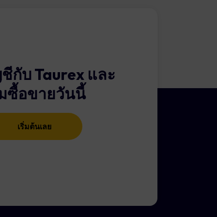
ือกที่เหมาะสม
00 → 10% ของ $100 = $10)
นวนเงินที่หักค่า
ing:
ญชีกับ Taurex และ
แท็บ “โปรไฟล์ของฉัน”
ิ่มซื้อขายวันนี้
ุ่มฝากเงิน คุณจะพบตัวเลือก
ิกที่พื้นที่ Social Trading
เริ่มต้นเลย
เลือก “ผู้ติดตาม”
อเสนอเฉพาะและทราบหมายเลข
อกข้อเสนอที่ต้องการได้
้รับข้อมูลรับรองบัญชี Social