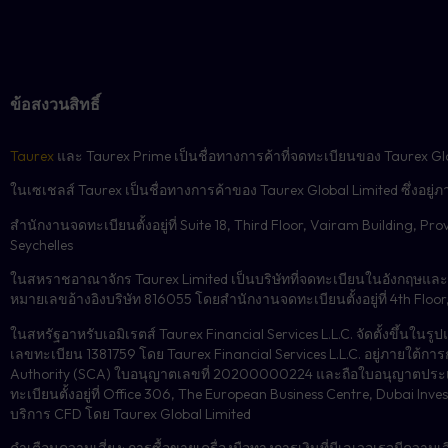
8. ตอนนี้คุณสามารถคลิกที่ “
9. เข้าถึง “พอร์ตโฟลิโอของฉ
หรือลูกศรสีเทา
10. ตรวจสอบให้แน่ใจว่าได้
ข้อสงวนสิทธิ์
แก้ไข และการจัดการความเส
11. หากต้องการเปิดใช้งานกา
Taurex
และ Taurex Prime เป็นชื่อทางการค้าที่จดทะเบียนของ Taurex Gl
ในเซเชลส์ Taurex เป็นชื่อทางการค้าของ Taurex Global Limited ซึ่งอยู
สำนักงานจดทะเบียนตั้งอยู่ที่ Suite 18, Third Floor, Vairam Building, Prov
รายละเอียดเพิ่มเติมเกี่ยวก
Seychelles
ตัวกรองผู้ให้บริการ:
คุณสมบ
ในสหราชอาณาจักร Taurex Limited เป็นบริษัทที่จดทะเบียนในอังกฤษและเ
ล็อตขั้นต่ำและสูงสุด
หมายเลขอ้างอิงบริษัท 816055 โดยสำนักงานจดทะเบียนตั้งอยู่ที่ 4th Flo
ในสหรัฐอาหรับเอมิเรตส์ Taurex Financial Services L.L.C. จัดตั้งขึ้
เลขทะเบียน 1381759 โดย Taurex Financial Services L.L.C. อยู่ภายใต้การ
กลยุทธ์การสมัครรับข้อมูล:
Authority (SCA) ใบอนุญาตเลขที่ 20200000224 และถือใบอนุญาตประเภทท
ทะเบียนตั้งอยู่ที่ Office 306, The European Business Centre, Dubai In
คุณต้องเลือก
การปรับปริมา
บริการ CFD โดย Taurex Global Limited
คำเตือนความเสี่ยง: การซื้อขายเครื่องมือทางการเงินที่มีเลเวอเรจมีควา