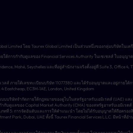
พื้นที่ Social Trading ” และเข้าถึงพอร์ทัล Social Trading ของคุณโด
ัน” และคุณจะเห็นชื่อผู้ให้บริการของคุณแสดงอยู่ภายใต้ “ผู้ให้บริการ
กรอกรายละเอียดและเมตริกที่จำเป็นในตัวกรองผู้ให้บริการ กลยุทธ
ี่ยง
รสมัครรับข้อมูล ให้คลิกที่ “การดำเนินการ” จากนั้นเลือกตัวเลือก
obal Limited โดย Taurex Global Limited เป็นส่วนหนึ่งของกลุ่มบริษัทในเ
่ภายใต้การกำกับดูแลของ Financial Services Authority ในเซเชลส์ ใบอนุญา
idence, Mahé, Seychelles และที่อยู่สำนักงานจริงตั้งอยู่ที่ Suite 3, Office
ับเมตริกการสมัครรับข้อมูล:
ัตินี้ช่วยให้คุณระบุทิศทางของการซื้อขายที่คุณต้องการติดตาม (
วลส์ ภายใต้เลขทะเบียนบริษัท 11077380 และได้รับอนุญาตและอยู่ภายใต้ก
or, 4 Eastcheap, EC3M-1AE, London, United Kingdom
นในรูปแบบบริษัทจำกัดภายใต้กฎหมายของดูไบในสหรัฐอาหรับเอมิเรตส์ (UAE) 
กำกับดูแลของ Capital Market Authority (CMA) ของสหรัฐอาหรับเอมิเรตส์ ซึ่
ี่ 5: การจัดอันดับและการให้คำแนะนำ โดยไม่ได้รับอนุญาตให้ถือครองสิน
vestment Park, Dubai, UAE ทั้งนี้ Taurex Financial Services L.L.C. มีหน
ณ:
มเสี่ยงสูง และอาจส่งผลให้คุณสูญเสียเงินลงทุนทั้งหมด โปรดตรวจสอบให้แน่