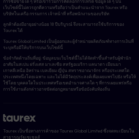
การซื้อขายใด ๆ หรือเข้าร่วมการคัดลอกการเทรด ข้อมูลใด ๆ บน
เว็บไซต์นี้ไม่ควรถูกตีความหรือถือว่าเป็นคำแนะนำจาก Taurex หรือ
บริษัทในเครือ กรรมการ เจ้าหน้าที่ หรือพนักงานของบริษัท
ลูกค้าต้องมีอายุอย่างน้อย 18 ปีบริบูรณ์ จึงจะสามารถใช้บริการของ
Taurex ได้
Taurex Global Limited เป็นผู้ออกและผู้จำหน่ายผลิตภัณฑ์ทางการเงินที่
ระบุหรือมีให้บริการบนเว็บไซต์นี้
ข้อจำกัดด้านถิ่นที่อยู่: ข้อมูลบนเว็บไซต์นี้ไม่ได้จัดทำขึ้นสำหรับผู้พำนัก
อาศัยในสเปน ฝรั่งเศส มาเลเซีย สหรัฐอเมริกา แคนาดา เมียนมา
เกาหลีเหนือ อิหร่าน เบลเยียม ญี่ปุ่น สหราชอาณาจักร หรือประเทศใด
ประเทศหนึ่งโดยเฉพาะ และไม่ได้มีวัตถุประสงค์เพื่อเผยแพร่ไปยัง หรือให้
ใช้โดย บุคคลใดในประเทศหรือเขตอำนาจศาลใด ๆ ที่การเผยแพร่หรือ
การใช้งานดังกล่าวอาจขัดต่อกฎหมายหรือข้อบังคับท้องถิ่น
Taurex เป็นชื่อทางการค้าของ Taurex Global Limited ซึ่งจดทะเบียนใน
สาธารณรัฐเซเชลส์