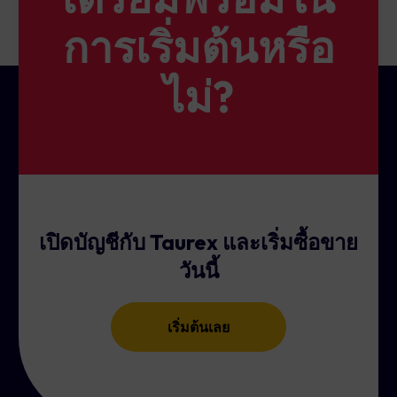
“Properties” (บน MT5 โปรดเลือก “Specification”)
การเริ่มต้นหรือ
ไม่?
เปิดบัญชีกับ Taurex และเริ่มซื้อขาย
วันนี้
เริ่มต้นเลย