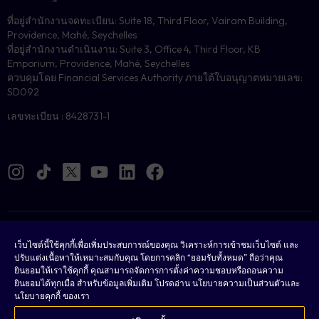
ที่อยู่สำนักงานจดทะเบียน: Suite 18, Third Floor, Vairam Building,
Providence, Mahé, Seychelles
ที่อยู่สำนักงานดำเนินงาน: Suite 3, Office 4, Third Floor, KB
Emporium, Providence, Mahé, Seychelles
ควบคุมโดย Financial Services Authority ภายใต้ใบอนุญาตหมายเลข:
SD092
เลขทะเบียน : 8428731-1
คุกกี้
เว็บไซต์นี้ใช้คุกกี้เพื่อเพิ่มประสบการณ์ของคุณ วิเคราะห์การเข้าชมเว็บไซต์ และ
ปรับแต่งเนื้อหาให้เหมาะสมกับคุณ โดยการคลิก “ยอมรับทั้งหมด” ถือว่าคุณ
กฎหมาย
ยินยอมให้เราใช้คุกกี้ คุณสามารถจัดการการตั้งค่าความชอบหรือถอนความ
ยินยอมได้ทุกเมื่อ สำหรับข้อมูลเพิ่มเติม โปรดอ่าน นโยบายความเป็นส่วนตัวและ
เงื่อนไขและข้อตกลง
นโยบายคุกกี้ ของเรา
นโยบายความเป็นส่วนตัว