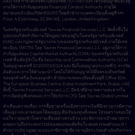
และเวลส์ ภายใต้เลขทะเบียนบริษัท 11077380 และได้รับอนุญาตและอยู่
ภายใต้การกำกับดูแลของ Financial Conduct Authority ภายใต้
หมายเลขอ้างอิงบริษัท 816055 โดยสำนักงานจดทะเบียนตั้งอยู่ที่ 4th
Floor, 4 Eastcheap, EC3M-1AE, London, United Kingdom
ในสหรัฐอาหรับเอมิเรตส์ Taurex Financial Services L.L.C. จัดตั้งขึ้นใน
รูปแบบบริษัทจำกัดภายใต้กฎหมายของดูไบในสหรัฐอาหรับเอมิเรตส์
(UAE) และกฎหมายรัฐบาลกลางของสหรัฐอาหรับเอมิเรตส์ ภายใต้เลข
ทะเบียน 1381759 โดย Taurex Financial Services L.L.C. อยู่ภายใต้การ
กำกับดูแลของ Capital Market Authority (CMA) ของสหรัฐอาหรับเอมิ
เรตส์ ซึ่งเดิมรู้จักในชื่อ Securities and Commodities Authority (SCA)
ใบอนุญาตเลขที่ 20200000224 และถือใบอนุญาตประเภทที่ 5: การจัด
อันดับและการให้คำแนะนำ โดยไม่ได้รับอนุญาตให้ถือครองสินทรัพย์
ของลูกค้าหรือเงินของลูกค้า สำนักงานจดทะเบียนตั้งอยู่ที่ Office 306,
The European Business Centre, Dubai Investment Park, Dubai, UAE
ทั้งนี้ Taurex Financial Services L.L.C. มีหน้าที่อำนวยความสะดวกใน
การเปิดบัญชีเทรดและการให้บริการ CFD โดย Taurex Global Limited
คำเตือนความเสี่ยง: การซื้อขายเครื่องมือทางการเงินที่มีเลเวอเรจมีความ
เสี่ยงสูง และอาจส่งผลให้คุณสูญเสียเงินลงทุนทั้งหมด โปรดตรวจสอบให้
แน่ใจว่าคุณเข้าใจความเสี่ยงอย่างครบถ้วน และพิจารณาเป้าหมายการ
ลงทุนรวมถึงประสบการณ์ของคุณก่อนตัดสินใจ คุณควรขอคำแนะนำ
ด้านการเงิน กฎหมาย และภาษีจากผู้เชี่ยวชาญอิสระก่อนดำเนินกิจกรรม