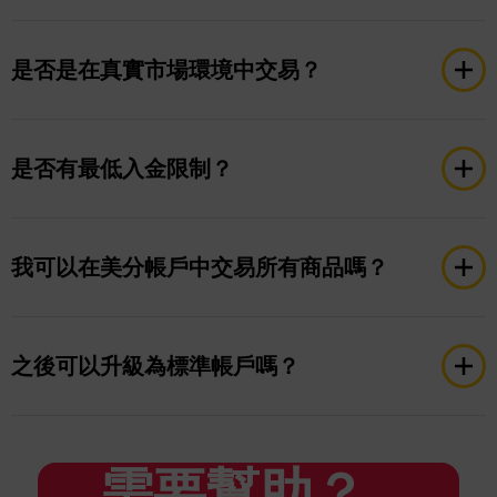
美分帳戶以美分顯示餘額與交易，允許更小的交易
量；標準帳戶以美元顯示，支持較大的交易手數。
是否是在真實市場環境中交易？
是的。所有Taurex的美分帳戶都提供與標準帳戶相同
的執行環境，包括實時點差、商品與執行速度。
是否有最低入金限制？
根據付款方式不同，最低入金只需$10，帳戶餘額將
以美分顯示。
我可以在美分帳戶中交易所有商品嗎？
可以。美分帳戶可交易超過1500種商品，包括外匯、
商品、股票、指數、加密貨幣等。
之後可以升級為標準帳戶嗎？
當然可以。當您準備好後，可以輕鬆開設或切換至標
準帳戶，與美分帳戶共存。
需要幫助？