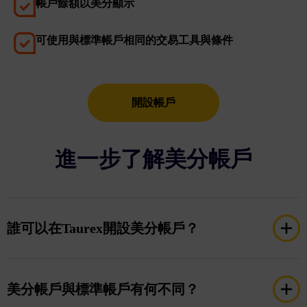
帳戶餘額以美分顯示
可使用與標準帳戶相同的交易工具與條件
開設帳戶
進一步了解美分帳戶
誰可以在Taurex開設美分帳戶？
所有受FSA（塞席爾）監管的Taurex用戶皆可開設美
分帳戶。如您不確定自己的監管狀態，請查閱帳戶資
美分帳戶與標準帳戶有何不同？
訊或聯絡客服團隊。