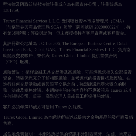
拜法律及阿聯酋聯邦法律註冊成立為有限責任公司，註冊號碼為
1381759。
Taurex Financial Services L.L.C. 受阿聯酋資本市場管理局（CMA）
（前稱證券與商品管理局 SCA）監管（牌照號碼 20200000224），持
有第5類牌照：評級與諮詢，但未獲授權持有客戶資產或客戶資金。
其註冊辦公地址為：Office 306, The European Business Centre, Dubai
Investment Park, Dubai, UAE。Taurex Financial Services L.L.C. 負責協
助開設交易帳戶，並代表 Taurex Global Limited 提供差價合約
（CFD）服務。
風險警告： 槓桿金融工具交易涉及高風險，可能導致您損失全部投資
資金。請確保您充分了解相關風險，並考慮您的投資目標及經驗。在
進行任何交易活動或參與跟單交易之前，強烈建議您尋求獨立的財
務、法律及稅務建議。本網站中的任何內容均不應被視為 Taurex 或其
任何關聯公司、董事、高階管理人員或員工所提供的建議。
客戶必須年滿18歲方可使用 Taurex 的服務。
Taurex Global Limited 為本網站所描述或提供之金融產品的發行商及銷
售商。
居住地免責聲明： 本網站所提供的資訊不針對西班牙、法國、馬來西