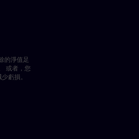
剩餘的淨值足
。 或者，您
減少虧損。