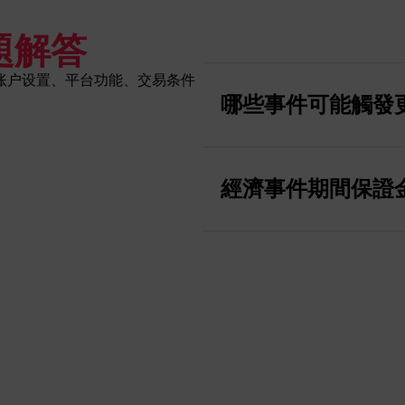
題解答
账户设置、平台功能、交易条件
哪些事件可能觸發
在重大經濟新聞發布期間，
（Non-Farm Payroll
經濟事件期間保證
收盤期間，可能會施加更高
會。在某些高影響力的市場事
金要求。這確保在波動性升
保護您在市場最不可預測時
匯、貴金屬、BTC 和 ETH 