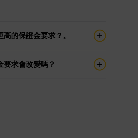
更高的保證金要求？。
例如中央銀行利率決議、非農就業數據
）、CPI 和 GDP 數據，以及在每日結算期和週末市場
金要求會改變嗎？
的保證金要求
件期間，Taurex 對新交易施加更高的保證
高的時期開立的倉位擁有適當的資金支持，
免受過度風險。在這些時段，最大槓桿為外
限制為 1:200，指數和能源限為 1:50。