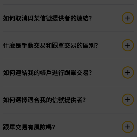
如何取消與某信號提供者的連結？
在 App 的「帳戶」中選擇要取消的信號提供者，點
擊「編輯複製」，然後點擊右上角的「X」符號。若
什麼是手動交易和跟單交易的區別？
無持倉，帳戶會自動取消連結；若有持倉，您需選
擇：全部平倉、繼續跟單現有持倉，或手動管理交
手動交易是指交易者根據自身的研究、分析和策略來
易。
做出交易決策；而跟單交易則是即時自動複製有經驗
如何連結我的帳戶進行跟單交易？
的交易者（信號提供者）的交易操作。當信號提供者
下單時，系統會在您的帳戶同步執行相同交易，省去
“您需要先在 Taurex 平台註冊並創建交易帳戶。完
您持續監控市場的麻煩，讓您輕鬆跟隨成功交易者的
成後，下載適用於 iOS 或 Android 的「Taurex 跟單
如何選擇適合我的信號提供者？
操作。
交易」App，並連結您的 Taurex 帳戶。您可以瀏覽
各種信號提供者的交易策略，選擇想跟隨的提供者。
評估信號提供者的歷史表現、交易策略和分析數據，
點擊「複製」後，選擇複製方式：
並結合您的交易目標，選擇與您期望回報及交易品種
跟單交易有風險嗎？
按淨值比例複製：
交易規模會根據您帳戶淨值相對於
匹配的提供者。