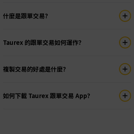
最低投入因信號提供者及交易品種不同而異，通常最
小交易手數為 0.01。如果餘額不足，無法開倉。詳
什麼是跟單交易？
情請參考跟單交易相關條款。
跟單交易是一種社交交易方式，投資者能自動複製選
定交易者（信號提供者）的交易行為，適合希望多元
Taurex 的跟單交易如何運作？
化投資、節省時間或減少手動操作的投資者。
下載 Taurex 跟單交易 App，連接 MT4 或 MT5 帳
戶，選擇策略符合您目標的交易者，設定投資金額，
複製交易的好處是什麼？
即可開始複製交易。
通過Taurex進行複制交易具有許多好處。這為您提
供了訪問一系列高績效策略的機會，並通過允許您自
如何下載 Taurex 跟單交易 App？
動複製所選信號提供者的交易來節省寶貴的時間。這
種方法還為您提供了在多種策略之間實現多樣化的潛
請至 App Store 或 Google Play 搜尋「Taurex 跟單
力。
交易」並下載。