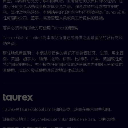
資金。請確保您充分了解相關風險，並考慮您的投資目標及經驗。在
進行任何交易活動或參與跟單交易之前，強烈建議您尋求獨立的財
務、法律及稅務建議。本網站中的任何內容均不應被視為 Taurex 或其
任何關聯公司、董事、高階管理人員或員工所提供的建議。
客戶必須年滿18歲方可使用 Taurex 的服務。
Taurex Global Limited 為本網站所描述或提供之金融產品的發行商及
銷售商。
居住地免責聲明： 本網站所提供的資訊不針對西班牙、法國、馬來西
亞、美國、加拿大、緬甸、北韓、伊朗、比利時、日本、英國或任何
特定國家的居民，亦不擬向任何國家或司法管轄區內的個人分發或供
其使用，若該分發或使用違反當地法律或法規。
Taurex是Taurex Global Limited的商號，註冊在塞舌爾共和國。
註冊辦公地址：Seychelles Eden Island的Eden Plaza，1樓F20號。