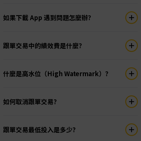
信號帳戶比例調整。
儘管操作簡便，但跟單交易和所有交易方式一樣並非
按餘額比例複製：
交易規模會根據您帳戶餘額與信號
沒有風險。您的盈虧取決於信號提供者的表現，並受
如果下載 App 遇到問題怎麼辦？
提供者帳戶餘額的比例調整。
到市場波動影響。建議您仔細查看信號提供者的歷史
鏡像主帳戶交易規模：交易規模完全匹配信號提供者
績效，並理解過去的表現不代表未來結果。
請先確保裝置有足夠儲存空間和穩定的網路連線。如
的交易規模，與您的帳戶淨值無關。
果問題持續，請聯絡
support@tradetaurex.com
。
跟單交易中的績效費是什麼？
固定交易規模：
所有交易均以固定手數執行。
您還可選擇是否複製信號提供者已開啟的交易，以及
是否將交易規模四捨五入到最低交易手數，即使計算
績效費是信號提供者基於其在您帳戶中帶來的盈利，
出的複製規模小於經紀商允許的最小值。”
按照比例收取的費用。不同信號提供者的收費比例不
什麼是高水位（High Watermark）？
同，最高可達 50%。此費用根據總盈利計算，並受
「高水位原則（High Watermark）」約束。每個信
高水位是指客戶帳戶曾達到的最高盈利點。只有當跟
號提供者的績效費獨立計算，損失不會影響其他信號
隨者的利潤超過該高點時，才會再次收取績效費。如
如何取消跟單交易？
提供者的績效費。
果出現虧損，績效費暫停，待虧損回補後並再次獲利
才會繼續收取。如果在同一報告期內利潤超過高水位
登入 Taurex 帳戶，至「跟單交易」頁面，選擇活躍
後虧損，使利潤跌回高水位以下，績效費將順延至下
的複製交易，點擊欲取消的交易，依照畫面指示停止
跟單交易最低投入是多少？
一報告期，待虧損彌補後再支付。
複製即可。