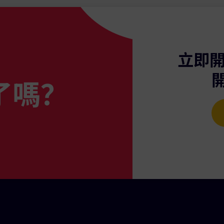
統將會在每次產生費用時，自動將選定比例的費用撥給您的代理
薦連結，讓代理人使用該連結直接邀請新跟隨者加入您的優惠。
立即開
金分配。
一個 MT4 帳戶（與交易帳戶不同），也可以設置一個專門接
了嗎？
供者名稱，向下捲動至「財務」部分，並輸入您希望收取費用的 