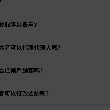
？
rex帳戶用於社交交易並作為提供者，請按照以下步驟操作：
收取平台費用？
」標籤下的「社交交易」，然後選擇「社交交易區」。
平台費用。
供者可以指派代理人嗎？
。
交交易」，設置帳戶貨幣，並選擇「提供者」選項。
者參與信號或特定交易優惠的介紹人。
可見）。
透過其推薦的跟隨者所產生的費用獲得分潤。
最低帳戶餘額嗎？
幫助擴大其跟隨者基礎。
將部分績效費、註冊費和／或管理費分享給代理人。
餘額要求。但要開始交易並提供可供跟隨者複製的信號，帳戶中
要約。設置頁面將出現，允許您設置要約標題、可見性、績效費及
，由您在設置費用分配時自行決定。
者可以修改要約嗎？
將生成您的要約編號。
 30%，您可以決定將其中的 10% 分給代理人，這表示他們
費亦採相同邏輯。
戶及要約時設置費用。
，使用新建帳戶登入您的社交交易門戶。