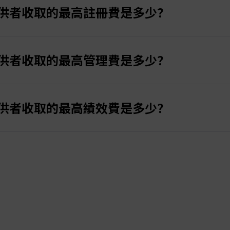
，則可以進入費用設置頁面，編輯績效費、管理費及註冊費。
供者收取的最高註冊費是多少？
戶，點擊「我的提供者」，您的提供者名稱將顯示於您設置的暱稱
者，提供者將無法編輯這些費用，只能更改跟隨者所需的帳戶餘
請前往您的提供者帳戶中的「優惠」區域，選擇您當前啟用的優
要約詳情，點擊提供者名稱，向下滾動至要約部分，管理剩餘的費
向跟隨者收取一次性初始支付費用，稱為註冊費。該費用同樣以
「新增」，然後輸入代理人的 MT4 帳號並指定您希望分配的百
供者收取的最高管理費是多少？
況，向下滾動至提供者頁面底部查看「訂閱」部分。
定期支付的管理費。此費用以提供者帳戶的貨幣設置，並按月支
供者收取的最高績效費是多少？
由信號提供者根據其交易在複製者帳戶中產生的利潤收取的百分
權益時收取。最高績效費為40%。