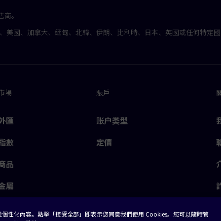
銷售商。
亞、美國、加拿大、緬甸、北韓、伊朗、比利時、日本、英國或任何特定
市場
賬戶
外匯
账户类型
指數
定價
商品
金屬
股票
量並個性化內容。點擊「接受全部」即表示您同意我們使用 Cookies。您可以隨時管