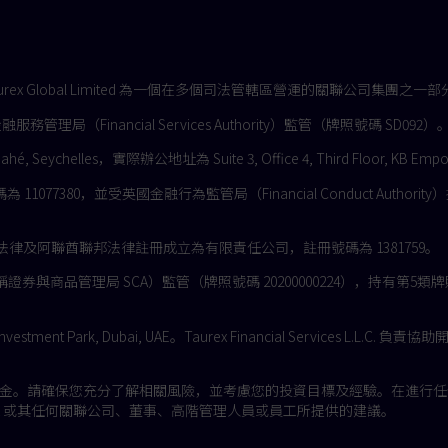
交易名稱。Taurex Global Limited 為一個在多個司法管轄區營運的關聯公司集團之一
融服務管理局（Financial Services Authority）監管（牌照號碼 SD092）
ahé, Seychelles，實際辦公地址為 Suite 3, Office 4, Third Floor, KB Empor
11077380，並受英國金融行為監管局（Financial Conduct Autho
 根據阿聯酋杜拜法律及阿聯酋聯邦法律註冊成立為有限責任公司，註冊號碼為 1381759。
管理局（CMA）（前稱證券與商品管理局 SCA）監管（牌照號碼 20200000224
效費、註冊費和管理費的收入將會直接匯入該帳戶。
Investment Park, Dubai, UAE。Taurex Financial Services L.L.C
資金。請確保您充分了解相關風險，並考慮您的投資目標及經驗。在進行
ex 或其任何關聯公司、董事、高階管理人員或員工所提供的建議。