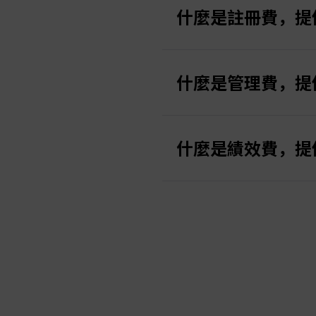
如果提供者沒有活躍訂閱
什麼是註冊費，提
9. 要查看您的提供者帳
然而，若已有活躍的訂閱
若要與代理人分潤費用，
10. 要查看並編輯您的
提供者可以在建立訂閱時
在「額外代理人」下，點擊
並新增代理。
註冊費為1000美元。
什麼是管理費，提
11. 要查看您的訂閱情
提供者可以向其跟隨者收取
元。
什麼是績效費，提
在複製交易中，績效費是
而異，且僅在提供者持有正