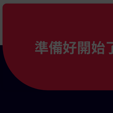
當您點擊「建立」後，系
您也可以選擇手動生成推
這樣更方便進行追蹤與佣
如果您希望將費用發放至另
準備好開始
只需在儀表板中點擊您的提
點擊「儲存」以確認。