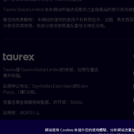
Taurex Global Limited 為本網站所描述或提供之金融產品的發行商及
居住地免責聲明： 本網站所提供的資訊不針對西班牙、法國、馬來西
分發或供其使用，若該分發或使用違反當地法律或法規。
Taurex是Taurex Global Limited的商號，註冊在塞舌
爾共和國。
註冊辦公地址：Seychelles Eden Island的Eden
Plaza，1樓F20號。
受塞舌爾金融服務局監管，許可號：SD092。
註冊號：8428731-1。
網站使用 Cookies 來提升您的使用體驗、分析網站流