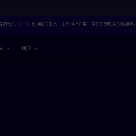
差價合約（CFD）是複雜的工具，由於槓桿作用，存在快速虧損的高風險
具
關於