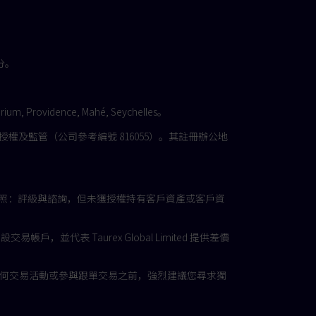
部分。
。
ium, Providence, Mahé, Seychelles。
rity）授權及監管（公司參考編號 816055）。其註冊辦公地
），持有第5類牌照：評級與諮詢，但未獲授權持有客戶資產或客戶資
. 負責協助開設交易帳戶，並代表 Taurex Global Limited 提供差價
任何交易活動或參與跟單交易之前，強烈建議您尋求獨