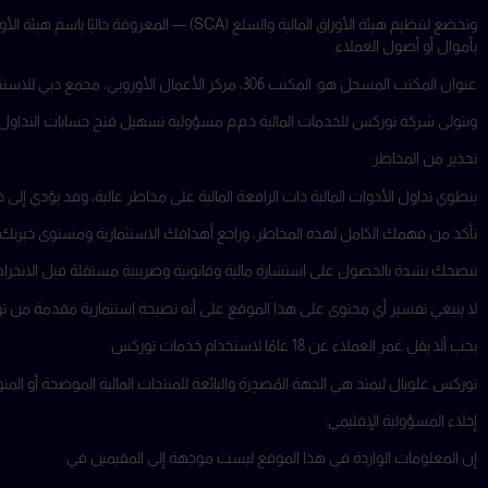
بأموال أو أصول العملاء.
عنوان المكتب المسجل هو: المكتب 306، مركز الأعمال الأوروبي، مجمع دبي للاستثمار، دبي، الإمارات العربية المتحدة.
وتتولى شركة توركس للخدمات المالية ذ.م.م مسؤولية تسهيل فتح حسابات التداول وتقديم خدمات العقود مقاب
تحذير من المخاطر:
ينطوي تداول الأدوات المالية ذات الرافعة المالية على مخاطر عالية، وقد يؤدي إلى 
تأكد من فهمك الكامل لهذه المخاطر، وراجع أهدافك الاستثمارية ومستوى خبرتك ق
ننصحك بشدة بالحصول على استشارة مالية وقانونية وضريبية مستقلة قبل الانخرا
لا ينبغي تفسير أي محتوى على هذا الموقع على أنه نصيحة استثمارية مقدمة من تور
يجب ألا يقل عمر العملاء عن 18 عامًا لاستخدام خدمات توركس.
توركس غلوبال ليمتد هي الجهة المُصدِرة والبائعة للمنتجات المالية الموضحة أو المت
إخلاء المسؤولية الإقليمي:
إن المعلومات الواردة في هذا الموقع ليست موجهة إلى المقيمين في: