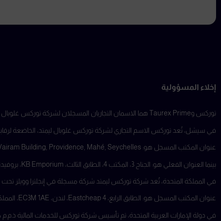
إخلاء المسؤولية
توركس وTaurex Prime هما الاسمان التجاريان المسجلان لشركة توركس غلوبال ليمتد ، والتي تُعد جزءًا من مجموعة من الشركات التابعة العاملة في ولايات قضائية متعددة.
في سيشل، تُعد توركس الاسم التجاري لشركة توركس غلوبال ليمتد، الخاضعة لرقابة هيئ
عنوان المكتب المسجل هو: Suite 18, Third Floor, Vairam Building, Providence, Mahé, Seychelles.
بينما العنوان الفعلي هو: الجناح 3، المكتب 4، الطابق الثالث، KB Emporium، بروفيدنس، ماهي، سيشل.
في المملكة المتحدة، تُعد شركة توركس ليمتد شركة مسجلة في إنجلترا وويلز تحت رقم تسجيل 11077380، وهي مرخصة وخاضعة لرقابة هيئة السلوك المالي (FCA) 
عنوان المكتب المسجل هو: الطابق الرابع، 4 Eastcheap، لندن، EC3M 1AE، المملكة المتحدة.
في دولة الإمارات العربية المتحدة، تم تأسيس شركة توركس للخدمات المالية ذ.م.م كشر