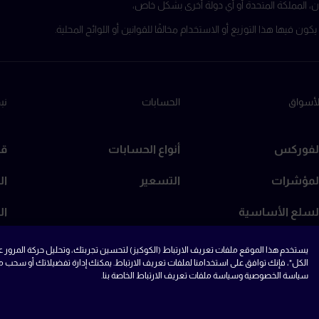
، اليابان، المملكة المتحدة أو أي دولة أخرى بشكل خاص،
 فيها هذا التوزيع أو الاستخدام مخالفًا للقوانين أو اللوائح المحلية.
لأسواق
الحسابات
نب
لفوركس
أنواع الحسابات
قص
لمؤشرات
التسعير
ال
لسلع الأساسية
ال
لمعادن
ال
يستخدم هذا الموقع ملفات تعريف الارتباط (الكوكيز) لتحسين تجربتك، وتحليل حركة المرور 
الكل"، فإنك توافق على استخدامنا لملفات تعريف الارتباط. يمكنك إدارة تفضيلاتك أو سحب 
لأسهم
سياسة الخصوصية وسياسة ملفات تعريف الارتباط الخاصة بنا.