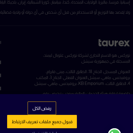
إسبانيا، فرنسا، ماليزيا، الولايات المتحدة، كندا، ميانمار، كوريا الشمالية، إيران، بلجيكا
ولا يُقصد بها التوزيع أو الاستخدام من قبل أي شخص في أي دولة أو ولاية قضائية يكون
ا
توركس هو الاسم التجاري لشركة توركس غلوبال ليمتد،
المسجلة في جمهورية سيشل.
ا
العنوان المسجل: الجناح 18، الطابق الثالث، مبنى فايرام،
ا
بروفيدنس، ماهي، سيشل.
العنوان الفعلي: الجناح 3، المكتب
4، الطابق الثالث، KB Emporium، بروفيدنس، ماهي، سيشل.
ا
خاضعة لرقابة هيئة الخدمات المالية بموجب ترخيص رقم:
SD092
رقم التسجيل: 8428731-1
ا
رفض الكل
ا
قبول جميع ملفات تعريف الارتباط