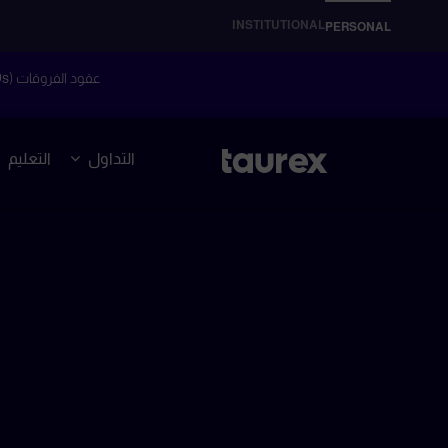
INSTITUTIONAL
PERSONAL
عقود الفروقات (CFDs) هي أدوات مالية معقدة وتنطوي على مخاطر عالية للتعرض لخسائر سريعة بسبب الرافعة المالية.
التداول
التعليم