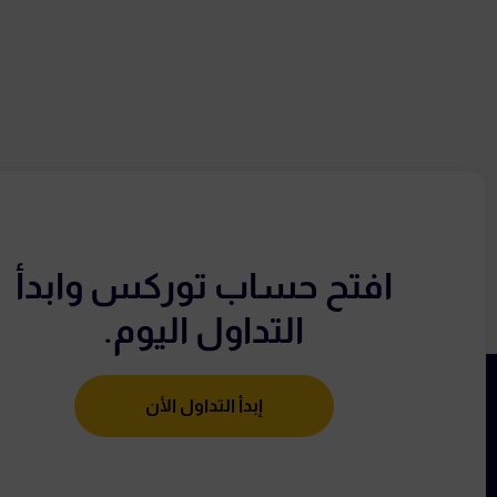
افتح حساب توركس وابدأ
التداول اليوم.
إبدأ التداول الأن