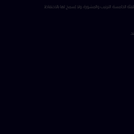
وفة حاليًا باسم هيئة الأوراق المالية والسلع (CMA) — بموجب ترخيص رقم 20200000224، وتحمل رخصة من الفئة الخامسة: الترتيب والمشورة، ولا يُسمح لها بالاحتفاظ