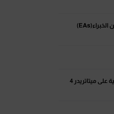
وات المالية على ميتاتريدر4 ، بما في ذلك أزواج الفوركس والمؤشرات
هل يمكنني استخدام أنظمة التداول الآلية أو خدمة المستشارين الخبراء(EAs)
امر التوقف، وأوامر التوقف
هل يمكنني الوصول إلى بيانات الأسعار والرسوم البيانية التاريخية على ميتاتريدر 4