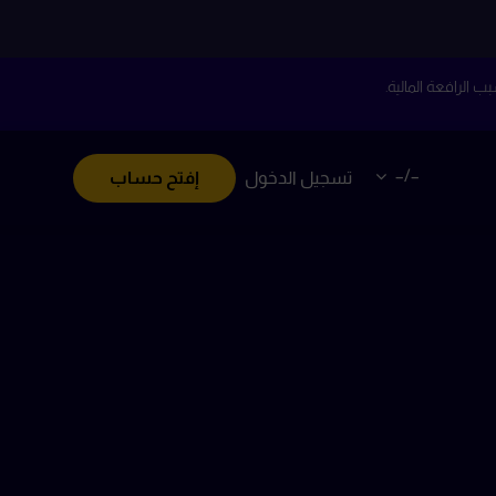
–/–
تسجيل الدخول
إفتح حساب