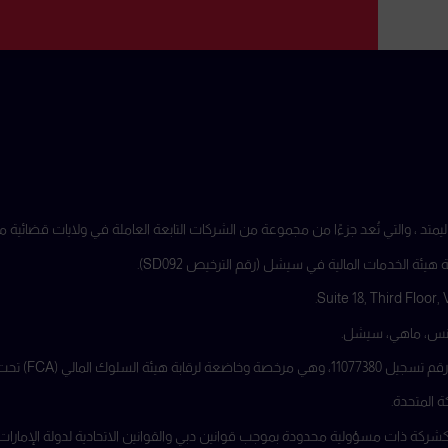
ة الخدمات المالية في سيشل (رقم الترخيص SD092).
تحت رقم مرجعي 816055.
كة ذات مسؤولية محدودة بموجب قوانين دبي والقوانين الاتحادية لدولة الإمارات، ومسج