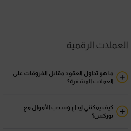
عقود الفروقات على العقود المستقبلية لا يتم تمديدها
تلقائيًا.
إذا كنت ترغب في الاحتفاظ بمركزك بعد انتهاء صلاحية
العقد المستقبلي الأساسي، فستحتاج إلى إغلاق مركزك
الحالي يدويًا وفتح مركز جديد في العقد التالي.
في حال انتهاء صلاحية العقد دون قيامك بتمديده، سيقوم
العملات الرقمية
توركس بتصفية مركزك المفتوح وفقًا لسعر السوق
السائد.
يرجى الرجوع إلى
سياسة التحويل
للحصول على التفاصيل
الكاملة.
ما هو تداول العقود مقابل الفروقات على
العملات المشفرة؟
يتضمن تداول العملات المشفرة المضاربة على تحركات
أسعار العملات المشفرة ، مثل Bitcoin أو Ethereum أو
كيف يمكنني إيداع وسحب الأموال مع
Litecoin.
توركس؟
يُمكّن تداول العقود مقابل الفروقات المشفرة المتداولين
من المضاربة على تقلبات أسعار العملات المشفرة دون