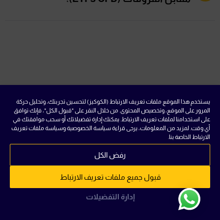
صناديق المؤشرات الوصول إلى أسواق وقطاعات متنوعة
بصفقة واحدة، مما يوفر مرونة وتنويعًا كبيرين.
تداول صناديق المؤشرات عبر العقود مقابل الفروقات
يتضمن تداول عقود الفروقات على صناديق المؤشرات،
مما يتيح لك المضاربة على تحركات الأسعار دون الحاجة إلى
امتلاك الأصول الأساسية.
يستخدم هذا الموقع ملفات تعريف الارتباط (الكوكيز) لتحسين تجربتك، وتحليل حركة
المرور على الموقع، وتخصيص المحتوى. من خلال النقر على "قبول الكل"، فإنك توافق
على استخدامنا لملفات تعريف الارتباط. يمكنك إدارة تفضيلاتك أو سحب موافقتك في
تطبيق توركس
أي وقت. لمزيد من المعلومات، يرجى قراءة سياسة الخصوصية وسياسة ملفات تعريف
الارتباط الخاصة بنا.
رفض الكل
كيف يمكنني رؤية مراكزي المفتوحة في تطبيق
قبول جميع ملفات تعريف الارتباط
توركس؟
إدارة التفضيلات
اضغط على علامة “Positions” لعرض مراكزك المفتوحة