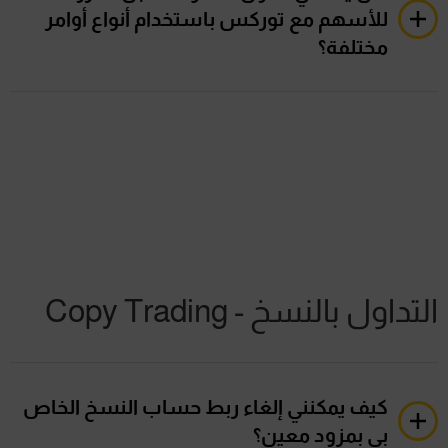
يمكن أن تختلف الأسعار بناءً على الأسهم الأساسية
الفروقات.
للأسهم مع توركس باستخدام أنواع أوامر
وأسعار الفائدة السائدة حركة الاسعار في السوق المالي.
البيع يعني أنه يمكنك تحصيل الربح من انخفاض الأسعار
مختلفة؟
عن طريق بيع عقد CFD دون امتلاك الأسهم الأساسية.
من المهم ملاحظة أن تداول العقود مقابل الفروقات
نعم ، تدعم توركس عادةً أنواع الطلبات المختلفة لتداول
البيع والشراء ، ينطوي على مخاطر معينة.
عقود الفروقات على الأسهم.
يمكن أن تتقلب قيمة أسهم العقود مقابل الفروقات
وهذا يشمل طلبات السوق، وأوامر الحد، وأوامر التوقف..
بسرعة ، وإذا كان السعر يتعارض مع مركزك ، فقد تتكبد
يتم تنفيذ طلبات السوق بسعر السوق الحالي، وتسمح لك
خسائر.
طلبات الحد بتحديد أسعار دخول أو خروج محددة لتداولاتك،
ويتم استخدام طلبات الإيقاف لبدء التداول بمجرد وصول
السعر إلى مستوى محدد.
التداول بالنسخ - Copy Trading
كيف يمكنني إلغاء ربط حساب النسخ الخاص
بي بمزود معين؟