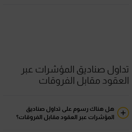
تم تصميم خدماتنا الراقية، بما في ذلك الرؤى حول السوق
وتوجيهات التداول، لتعزيز مهارات
ومع ذلك، يرجى ملاحظة أننا لا نقدم نصائح استثمارية.
تداول صناديق المؤشرات عبر
العقود مقابل الفروقات
هل هناك رسوم على تداول صناديق
المؤشرات عبر العقود مقابل الفروقات؟