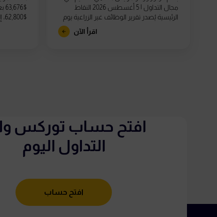
مجال التداول | 5 أغسطس 2026 النقاط
676
الرئيسية يُصدر تقرير الوظائف غير الزراعية يوم
800
الجمعة 7 أغسطس في...
في مؤشر القوة
اقرأ الآن
افتح حساب توركس واب
التداول اليوم
افتح حساب