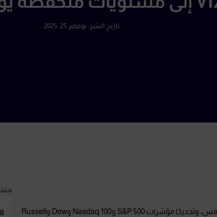
تاريخ النشر:
نوفمبر 25, 2025
منشو
أغلقت مؤشرات الأسهم الأميركية جميعها على مكاسب يوم أمس، وتحديدًا مؤشرات S&P 500 وNasdaq 100 وDow وRussell
ال