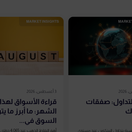
MARKET INSIGHTS​
MARKET
3 أغسطس، 2026
التداول: صفقات
قراءة الأسواق لهذا
اك
الشهر: ما أبرز ما يت
السوق في...
ئيسية يتداول البيتكوين عند مستوى
أهم النقاط الذهب ع