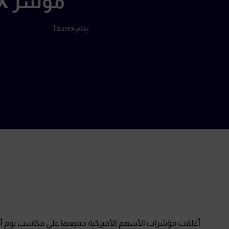
مؤشر VIX إلى مستويات منخفضة يوم أمس
Taurex
بقلم: