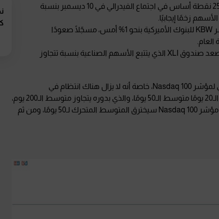
زيادة رهانات الأسواق على خفض أسعار الفائدة بمقدار 25 نقطة أساس في اجتماع الفيدرالي في 10 ديسمبر بنسبة
نظ
كو
القطاع المصرفي يشهد أداءً إيجابيًا أيضًا، حيث ارتفع مؤشر KBW للبنوك الأميركية بنحو 1% أمس، مسجّلًا صعودًا
اق
القطاع الصناعي بدوره ارتفع بنسبة 0.25% يوم أمس، إذ صعد صندوق XLI الذي يتتبع الأسهم الصناعية بنسبة تتجاوز
من الناحية الفنية، تشير المؤشرات إلى استمرار الاتجاه الصعودي لمؤشر Nasdaq 100، خاصة أنه لا يزال هناك انتظام في
المتوسطات المتحركة لـ20 و50 و200 يوم، حيث يتجاوز متوسط الـ20 يومًا متوسط الـ50 يومًا، والذي بدوره يتجاوز متوسط الـ200 يوم،
مما يعكس ترتيبًا فنيًا إيجابيًا. ويكمن التحدي القادم في ما إذا كان مؤشر Nasdaq 100 سيخترق المتوسط المتحرك لـ50 يومًا، ومن ثم