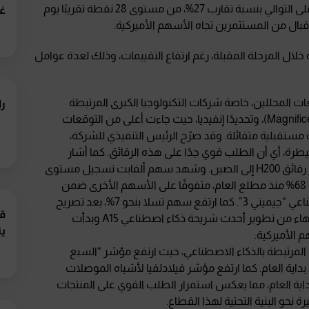
2000. أما مؤشر التقلب والخوف VIX فقد تراجع للجلسة الثانية على التوالي بنسبة تقارب 27%، من مستوى 28 نقطة تقريبًا يوم
غي
 خلال المرحلة المقبلة، رغم ارتفاع التقييمات، وذلك لعدة عوامل
عات المحللين، خاصة شركات التكنولوجيا الكبرى المرتبطة
را
بالذكاء الاصطناعي أو ما يُعرف بـ “السبع العظماء” (Magnificent 7)، وتحديدًا إنفيديا، حيث جاءت أعلى من التوقعات
 مستقبلية متفائلة. وقد صرّح الرئيس التنفيذي للشركة،
رة، أي أن الطلب قوي جدًا على هذه الرقائق. كما أشار
البحث من إدارة ترامب إلى إمكانية السماح لإنفيديا بتصدير رقائق H200 إلى الصين. وشهد سهم ألفابت تسجيل مستوى
قياسي جديد بارتفاع أكثر من 6% يوم أمس، وارتفع بنسبة 68% منذ مطلع العام، متفوقًا على الأسهم الأخرى ضمن
“السبع العظماء”، خاصة مع قوة نموذجها للذكاء الاصطناعي “جيميني 3”. كما ارتفع سهم تسلا بنحو 7%، بعد تصريح
قر
الرئيس التنفيذي إيلون ماسك أن الشركة تقترب من الانتهاء من تطوير أحدث شريحة ذكاء اصطناعي A15 وبدأت
ي
ى المرتبطة بالذكاء الاصطناعي، حيث ارتفع مؤشر “السبع
نسبة أكثر من 3% أمس، مرتفعًا بنحو 20% منذ بداية العام. كما ارتفع مؤشر فيلادلفيا لأشباه الموصلات
نحو 5% أمس، وبمكاسب تقارب 35% منذ بداية العام، مما يعكس استمرار الطلب القوي على المنتجات
 نحو البنية التحتية لهذا القطاع.