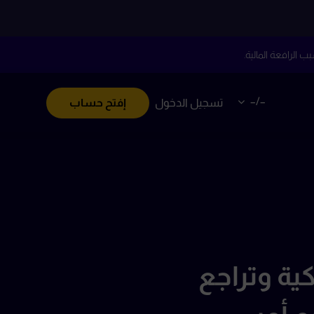
–/–
تسجيل الدخول
إفتح حساب
ة وتراجع