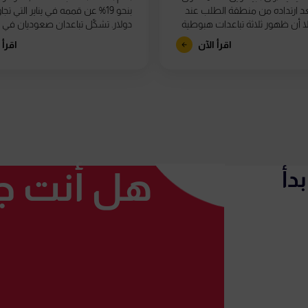
$63, بعد ارتداده من منطقة الطلب عند
$62,، إلا أن ظهور ثلاثة تباعدات هبوطية
دولار. تشكّل تباعدان صعوديان في
 النسبية (RSI)...
RSI على الرسم...
اقرأ الآن
اقرأ 
هل أنت جا
دأ