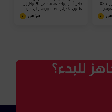
بنحو 19% عن قممه في يناير التي تجاوزت 5,000
خلال أسبوع واحد، منخفضًا من 92 دولارًا إلى
 مؤشر
ما دون 80 دولارًا، بعد تقارير تشير إلى اقتراب
الولايات...
الآن
اقرأ الآن
هز للبدء؟