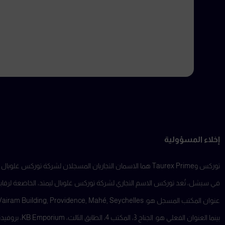
إخلاء المسؤولية
توركس وTaurex Prime هما الاسمان التجاريان المسجلان لشركة توركس غلوبال ليمتد ، والتي تُعد جزءًا من مجموعة من الشركات التابعة العاملة في ولايات قضائية متعددة.
في سيشل، تُعد توركس الاسم التجاري لشركة توركس غلوبال ليمتد، الخاضعة لرقابة هيئ
عنوان المكتب المسجل هو: Suite 18, Third Floor, Vairam Building, Providence, Mahé, Seychelles.
بينما العنوان الفعلي هو: الجناح 3، المكتب 4، الطابق الثالث، KB Emporium، بروفيدنس، ماهي، سيشل.