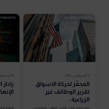
 INSIGHTS​
MARKET INSIGHTS​
5 أغسطس، 2026
4 أغسطس، 2026
المحفّز لحركة الاسواق
رادار 
تقرير الوظائف غير
الإنه
الزراعية :
بقلم كونور وودز، الرئيس العالمي للتعليم في
النقاط الر