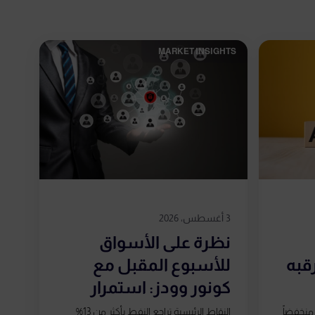
MARKET INSIGHTS​
3 أغسطس، 2026
نظرة على الأسواق
رقبه
للأسبوع المقبل مع
كونور وودز: استمرار
التقلبات...
ند 4,065 دولار، منخفضاً
النقاط الرئيسية تراجع النفط بأكثر من 13%