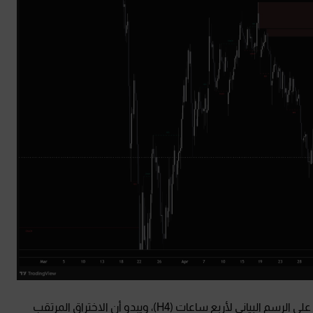
يتداول الذهب حاليًا قرب مستوى 4,554 دولار داخل نطاق ضيق على الرسم البياني لأربع ساعات (H4)، ويبدو أن الاختراق المرتقب