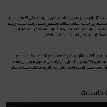
في المقابل، سجلت شركة NVIDIA ربعًا ماليًا قياسيًا بإيرادات بلغت 81.6 مليار دولار، مع توقعات بوصول الإيرادات إلى 91 مليار دولار
، ما ساهم في تمديد مؤشر S&P 500 سلسلة مكاسبه إلى ثمانية أسابيع متتالية وتسجيل قمم تاريخية جديدة. ورغم
ة، إلا أن الاتجاه العام يبقى واضحًا: الأسهم الأمريكية تواصل
فعها للتراجع، وهي إشارة تستحق المتابعة.
أما الذهب، فقد تراجع للأسبوع الثاني على التوالي ليستقر قرب مستوى 4,520، متأثرًا بارتفاع توقعات رفع الفائدة، وقوة الدولار
الأمريكي، واستمرار عوائد السندات الأمريكية لأجل 30 عامًا فوق مستوى 5%. ومع ذلك، فإن التوترات في مضيق هرمز إلى جانب
ر، بينما يُظهر الرسم البياني على إطار الأربع ساعات نمط تماسك
 حاسمة