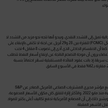
اء.
ية تميل إلى التشدد النقدي، ويبدو أنها تتجه نحو مزيد من التشدد لا
العكس. فقد كشفت محاضر اجتماع الاحتياطي الفيدرالي الأمريكي (FOMC) للفترة بين 28 و29 أبريل عن لجنة لا تكتفي بالإبقاء على
أسعار الفائدة دون تغيير، بل تناقش فعليًا إمكانية رفعها مجددًا. كما أن الانقسام الداخلي الذي أدى إلى تصويت 8 مقابل 4 تحت
ضاء يرون أن موجة التضخم الناتجة عن ارتفاع أسعار النفط تتطلب
ريعًا، إذ باتت عقود الفائدة المستقبلية تسعّر احتمالًا بنسبة
وجاءت البيانات الاقتصادية لتدعم هذا التوجه المتشدد. فقد ارتفع مؤشر مديري المشتريات الصناعي الأمريكي الصادر عن S&P
Global إلى 55.3 خلال مايو مقارنة بـ54.5 سابقًا، مسجلًا أعلى قراءة منذ مايو 2022. والأكثر إثارة للقلق كان مكوّن الأسعار المدفوعة،
ي قفز إلى 79.5 من 68.4، وهو أعلى مستوى منذ يونيو 2022. ويشير ذلك إلى أن المصانع الأمريكية تدفع تكاليف أعلى بكثير للمواد
لال الأشهر المقبلة.