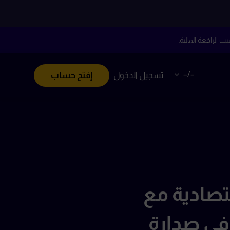
–/–
تسجيل الدخول
إفتح حساب
تصادية مع
 في صدارة