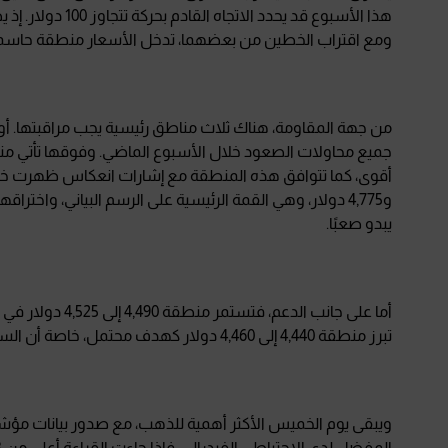
هذا الأسبوع قد يح
ومع اقتراب الخطين من بعضهما، تدخل الأسعار منطقة حاسمة غالب
و4,775 دولار، وهي القمة الرئيسية على الرسم البياني، واختر
يبدو صعبًا.
أما على جانب الد
تبرز منطقة 4,440 إلى 4,460 دولار كهدف محتمل، خاصة أن السوق يعتبرها منطقة ضعيفة وقابلة لكسر سريع قبل أي ارتداد جديد.