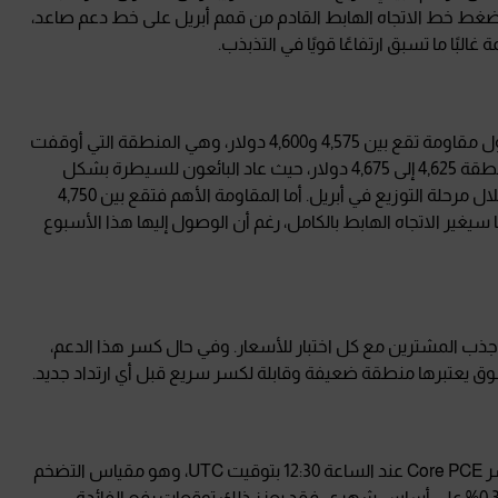
دد الاتجاه القادم بحركة تتجاوز 100 دولار. إذ يضغط خط الاتجاه الهابط القادم من قمم أبريل على خط دعم صاعد،
ًا ما تسبق ارتفاعًا قويًا في التذبذب.
من جهة المقاومة، هناك ثلاث مناطق رئيسية يجب مراقبتها. أول مقاومة تقع بين 4,575 و4,600 دولار، وهي المنطقة التي أوقفت
جميع محاولات الصعود خلال الأسبوع الماضي. وفوقها تأتي منطقة 4,625 إلى 4,675 دولار، حيث عاد البائعون للسيطرة بشكل
أقوى، كما تتوافق هذه المنطقة مع إشارات انعكاس ظهرت خلال مرحلة التوزيع في أبريل. أما المقاومة الأهم فتقع بين 4,750
اقها سيغير الاتجاه الهابط بالكامل، رغم أن الوصول إليها هذا الأسبوع
عم، فتستمر منطقة 4,490 إلى 4,525 دولار في جذب المشترين مع كل اختبار للأسعار. وفي حال كسر هذا الدعم،
ويبقى يوم الخميس الأكثر أهمية للذهب، مع صدور بيانات مؤشر Core PCE عند الساعة 12:30 بتوقيت UTC، وهو مقياس التضخم
المفضل لدى الاحتياطي الفيدرالي. فإذا جاءت القراءة أعلى من 0.3% على أساس شهري، فقد يعزز ذلك توقعات رفع الفائدة