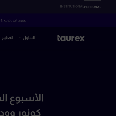
INSTITUTIONAL
PERSONAL
عقود الفروقات (CFDs) هي أدوات مالية معقدة وتنطوي على مخاطر عالية للتعرض لخسائر سريعة بسبب الرافعة المالية.
التداول
التعليم
الأسبوع ال
كونور وودز