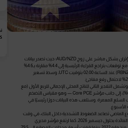
نظ
كو
اق
يشهد يوم الأربعاء حدثين بارزين من البنوك المركزية سيؤثران بشكل مباشر على زوج AUD/NZD؛ حيث تصدر بيانات
التضخم الأسترالية (CPI) عند الساعة 01:30 بتوقيت UTC، مع توقعات بتراجع القراءة الرئيسية إلى 4.4% مقارنة بـ4.6%
سابقًا، يليها قرار الفائدة من بنك الاحتياطي النيوزيلندي (RBNZ) عند الساعة 02:00 بتوقيت UTC، وسط تسعير
شمل التقدير الثاني للناتج المحلي الإجمالي للربع الأول (مع
توقعات برفعه إلى 2.0% مقارنة بالقراءة الأولية البالغة 0.5%)، إلى جانب مؤشر Core PCE — وهو مقياس التضخم
السلع المعمرة. وستلعب هذه البيانات دورًا رئيسيًا في
الأسبوع.
تماع الاحتياطي الفيدرالي (FOMC) الأسبوع الماضي تصاعد الضغوط التشددية داخل البنك، في وقت
تسعّر فيه الأسواق حاليًا احتمالًا بنسبة 100% لرفع أسعار الفائدة بحلول ديسمبر 2026. كما ارتفع مؤشر مديري
المشتريات الصناعي الأمريكي إلى 55.3، وهو أعلى مستوى منذ مايو 2022، بينما قفزت أسعار مدخلات المصانع إلى 79.5،