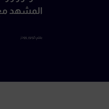
المشهد مع
كونور وودز
بقلم: