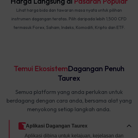
Harga Langsung di
Pasaran Popular
Lihat harga bida dan tawaran masa nyata untuk pilihan
instrumen dagangan teratas. Pilih daripada lebih 1,500 CFD
termasuk Forex, Saham, Indeks, Komoditi, Kripto dan ETF.
Temui Ekosistem
Dagangan Penuh
Taurex
Semua platform yang anda perlukan untuk
berdagang dengan cara anda, bersama alat yang
menyokong setiap langkah anda.
Aplikasi Dagangan Taurex
Aplikasi dibina untuk kelajuan, kejelasan dan