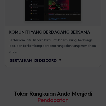
KOMUNITI YANG BERDAGANG BERSAMA
Sertai komuniti Discord kami untuk berhubung, berkongsi
idea, dan berkembang bersama rangkaian yang memahami
anda.
SERTAI KAMI DI DISCORD
Tukar Rangkaian Anda Menjadi
Pendapatan