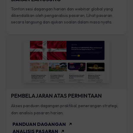
Tonton sesi dagangan harian dan webinar global yang
dikendalikan oleh penganalisis pasaran. Lihat pasaran
secara langsung dan ajukan soalan dalam masa nyata.
PEMBELAJARAN ATAS PERMINTAAN
Akses panduan dagangan praktikal, penerangan strategi,
dan analisis pasaran harian.
PANDUAN DAGANGAN
ANALISIS PASARAN