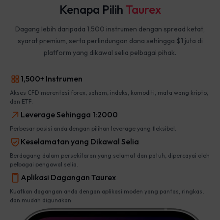
Kenapa Pilih
Taurex
Dagang lebih daripada 1,500 instrumen dengan spread ketat,
syarat premium, serta perlindungan dana sehingga $1 juta di
platform yang dikawal selia pelbagai pihak.
1,500+ Instrumen
Akses CFD merentasi forex, saham, indeks, komoditi, mata wang kripto,
dan ETF.
Leverage Sehingga 1:2000
Perbesar posisi anda dengan pilihan leverage yang fleksibel.
Keselamatan yang Dikawal Selia
Berdagang dalam persekitaran yang selamat dan patuh, dipercayai oleh
pelbagai pengawal selia.
Aplikasi Dagangan Taurex
Kuatkan dagangan anda dengan aplikasi moden yang pantas, ringkas,
dan mudah digunakan.