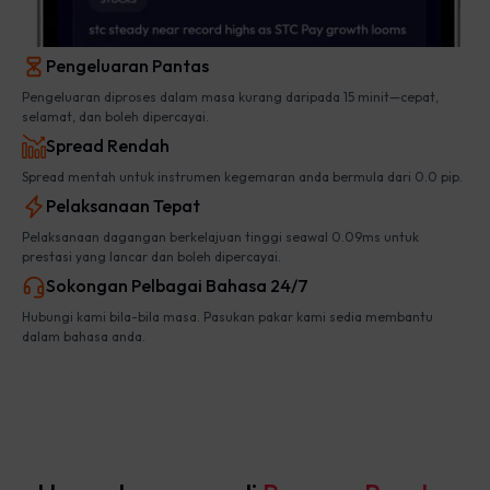
Pengeluaran Pantas
Pengeluaran diproses dalam masa kurang daripada 15 minit—cepat,
selamat, dan boleh dipercayai.
Spread Rendah
Spread mentah untuk instrumen kegemaran anda bermula dari 0.0 pip.
Pelaksanaan Tepat
Pelaksanaan dagangan berkelajuan tinggi seawal 0.09ms untuk
prestasi yang lancar dan boleh dipercayai.
Sokongan Pelbagai Bahasa 24/7
Hubungi kami bila-bila masa. Pasukan pakar kami sedia membantu
dalam bahasa anda.