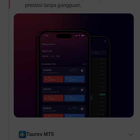
prestasi tanpa gangguan.
Taurex MT5