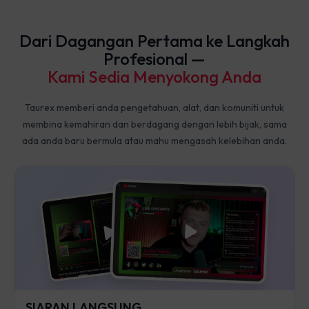
Dari Dagangan Pertama ke Langkah
Profesional —
Kami Sedia Menyokong Anda
Taurex memberi anda pengetahuan, alat, dan komuniti untuk
membina kemahiran dan berdagang dengan lebih bijak, sama
ada anda baru bermula atau mahu mengasah kelebihan anda.
SIARAN LANGSUNG