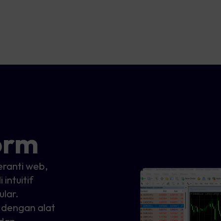
orm
ranti web,
intuitif
lar.
dengan alat