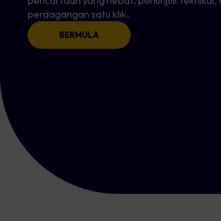
pencartaan yang hebat, penunjuk teknikal,
perdagangan satu klik.
BERMULA