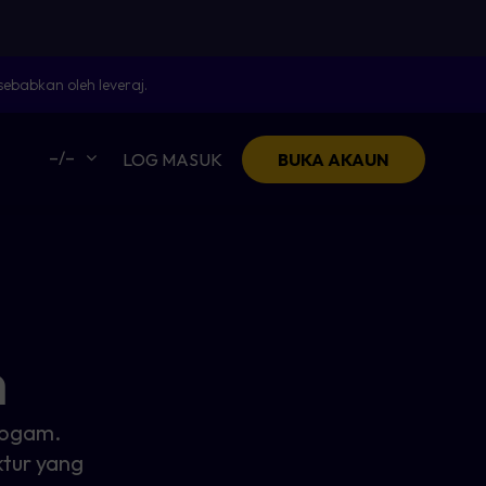
ebabkan oleh leveraj.
–/–
LOG MASUK
BUKA AKAUN
m
Logam.
ktur yang