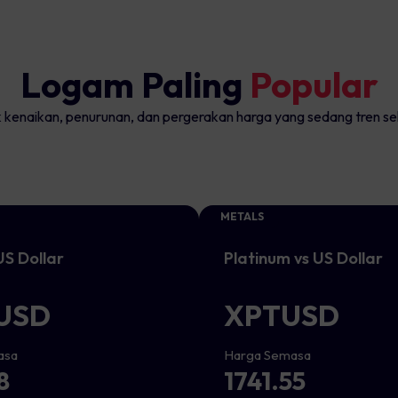
Logam Paling
Popular
kenaikan, penurunan, dan pergerakan harga yang sedang tren s
METALS
 US Dollar
Platinum vs US Dollar
USD
XPTUSD
asa
Harga Semasa
8
1741.55