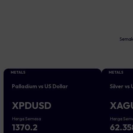
Semak 
METALS
METALS
Palladium vs US Dollar
Silver vs
XPDUSD
XAG
Harga Semasa
Harga Sem
1370.2
62.35