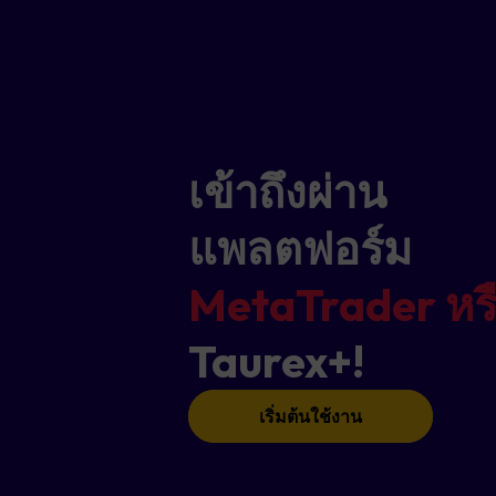
เข้าถึงผ่าน
แพลตฟอร์ม
MetaTrader หร
Taurex+!
เริ่มต้นใช้งาน