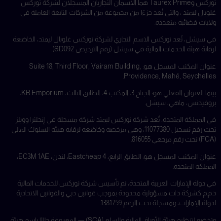
توركس وTaurex Prime هما الاسمان التجاريان المسجلان لشركة توركس
غلوبال ليمتد ، والتي تُعد جزءًا من مجموعة من الشركات التابعة العاملة في
ولايات قضائية متعددة.
في سيشل، تُعد توركس الاسم التجاري لشركة توركس غلوبال ليمتد، الخاضعة
لرقابة هيئة الخدمات المالية في سيشل (رقم الترخيص SD092).
عنوان المكتب المسجل هو: Suite 18, Third Floor, Vairam Building,
Providence, Mahé, Seychelles.
بينما العنوان الفعلي هو: الجناح 3، المكتب 4، الطابق الثالث، KB Emporium،
بروفيدنس، ماهي، سيشل.
في المملكة المتحدة، تُعد شركة توركس ليمتد شركة مسجلة في إنجلترا وويلز
تحت رقم تسجيل 11077380، وهي مرخصة وخاضعة لرقابة هيئة السلوك المالي
(FCA) تحت رقم مرجعي 816055.
عنوان المكتب المسجل هو: الطابق الرابع، 4 Eastcheap، لندن، EC3M 1AE،
المملكة المتحدة.
في دولة الإمارات العربية المتحدة، تم تأسيس شركة توركس للخدمات المالية
ذ.م.م كشركة ذات مسؤولية محدودة بموجب قوانين دبي والقوانين الاتحادية
لدولة الإمارات، ومسجلة تحت الرقم 1381759.
وتخضع لتنظيم هيئة الأوراق المالية والسلع (SCA) — المعروفة حاليًا باسم هيئة