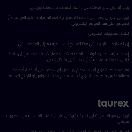
يجب ألا يقل عمر العملاء عن 18 عامًا لاستخدام خدمات توركس.
توركس غلوبال ليمتد هي الجهة المُصدِرة والبائعة للمنتجات المالية الموضحة أو
المتوفرة على هذا الموقع الإلكتروني.
إخلاء المسؤولية الإقليمي:
إن المعلومات الواردة في هذا الموقع ليست موجهة إلى المقيمين في:
إسبانيا، فرنسا، ماليزيا، الولايات المتحدة، كندا، ميانمار، كوريا الشمالية، إيران، بلجيكا،
اليابان، المملكة المتحدة أو أي دولة أخرى بشكل خاص،
ولا يُقصد بها التوزيع أو الاستخدام من قبل أي شخص في أي دولة أو ولاية
قضائية يكون فيها هذا التوزيع أو الاستخدام مخالفًا للقوانين أو اللوائح المحلية.
توركس هو الاسم التجاري لشركة توركس غلوبال ليمتد، المسجلة في جمهورية
سيشل.
العنوان المسجل: الجناح 18، الطابق الثالث، مبنى فايرام، بروفيدنس، ماهي،