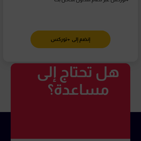
إنضم إلى +توركس
هل تحتاج إلى
مساعدة؟