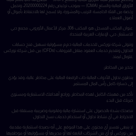
الأوراق المالية والسلع (CMA) — بموجب ترخيص رقم 20200000224، وتحمل
رخصة من الفئة الخامسة: الترتيب والمشورة، ولا يُسمح لها بالاحتفاظ بأموال أو
أصول العملاء.
عنوان المكتب المسجل هو: المكتب 306، مركز الأعمال الأوروبي، مجمع دبي
للاستثمار، دبي، الإمارات العربية المتحدة.
وتتولى شركة توركس للخدمات المالية ذ.م.م مسؤولية تسهيل فتح حسابات
التداول وتقديم خدمات العقود مقابل الفروقات (CFDs) من قبل شركة توركس
غلوبال ليمتد.
تحذير من المخاطر:
ينطوي تداول الأدوات المالية ذات الرافعة المالية على مخاطر عالية، وقد يؤدي
إلى خسارة كامل رأس المال المستثمر.
تأكد من فهمك الكامل لهذه المخاطر، وراجع أهدافك الاستثمارية ومستوى
خبرتك قبل البدء.
ننصحك بشدة بالحصول على استشارة مالية وقانونية وضريبية مستقلة قبل
الانخراط في أي نشاط تداول أو استخدام خدمات نسخ التداول.
لا ينبغي تفسير أي محتوى على هذا الموقع على أنه نصيحة استثمارية مقدمة
من توركس أو أي من الشركات التابعة لها أو مديريها أو مسؤوليها أو موظفيها.