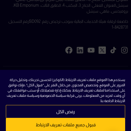
سيشل.
العنوان الفعلي: الجناح 3، المكتب 4، الطابق الثالث، KB Emporium،
بروفيدنس، ماهي، سيشل.
خاضعة لرقابة هيئة الخدمات المالية بموجب ترخيص رقم: SD092
رقم التسجيل:
8428731-1
ملفات تعريف الارتباط
يستخدم هذا الموقع ملفات تعريف الارتباط (الكوكيز) لتحسين تجربتك، وتحليل حركة
المرور على الموقع، وتخصيص المحتوى. من خلال النقر على "قبول الكل"، فإنك توافق
القوانين
على استخدامنا لملفات تعريف الارتباط. يمكنك إدارة تفضيلاتك أو سحب موافقتك في
أي وقت. لمزيد من المعلومات، يرجى قراءة سياسة الخصوصية وسياسة ملفات تعريف
الشروط والاحكام
الارتباط الخاصة بنا.
سياسة الخصوصية
رفض الكل
الأسئلة الشائعة
قبول جميع ملفات تعريف الارتباط