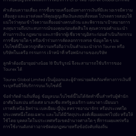
คำเตือนความเสี่ยง: การซื้อขายเครื่องมือทางการเงินที่มีเลเวอเรจมีความ
เสี่ยงสูง และอาจส่งผลให้คุณสูญเสียเงินลงทุนทั้งหมด โปรดตรวจสอบให้
แน่ใจว่าคุณเข้าใจความเสี่ยงอย่างครบถ้วน และพิจารณาเป้าหมายการ
ลงทุนรวมถึงประสบการณ์ของคุณก่อนตัดสินใจ คุณควรขอคำแนะนำ
ด้านการเงิน กฎหมาย และภาษีจากผู้เชี่ยวชาญอิสระก่อนดำเนินกิจกรรม
การซื้อขายใด ๆ หรือเข้าร่วมการคัดลอกการเทรด ข้อมูลใด ๆ บน
เว็บไซต์นี้ไม่ควรถูกตีความหรือถือว่าเป็นคำแนะนำจาก Taurex หรือ
บริษัทในเครือ กรรมการ เจ้าหน้าที่ หรือพนักงานของบริษัท
ลูกค้าต้องมีอายุอย่างน้อย 18 ปีบริบูรณ์ จึงจะสามารถใช้บริการของ
Taurex ได้
Taurex Global Limited เป็นผู้ออกและผู้จำหน่ายผลิตภัณฑ์ทางการเงินที่
ระบุหรือมีให้บริการบนเว็บไซต์นี้
ข้อจำกัดด้านถิ่นที่อยู่: ข้อมูลบนเว็บไซต์นี้ไม่ได้จัดทำขึ้นสำหรับผู้พำนัก
อาศัยในสเปน ฝรั่งเศส มาเลเซีย สหรัฐอเมริกา แคนาดา เมียนมา
เกาหลีเหนือ อิหร่าน เบลเยียม ญี่ปุ่น สหราชอาณาจักร หรือประเทศใด
ประเทศหนึ่งโดยเฉพาะ และไม่ได้มีวัตถุประสงค์เพื่อเผยแพร่ไปยัง หรือให้
ใช้โดย บุคคลใดในประเทศหรือเขตอำนาจศาลใด ๆ ที่การเผยแพร่หรือ
การใช้งานดังกล่าวอาจขัดต่อกฎหมายหรือข้อบังคับท้องถิ่น