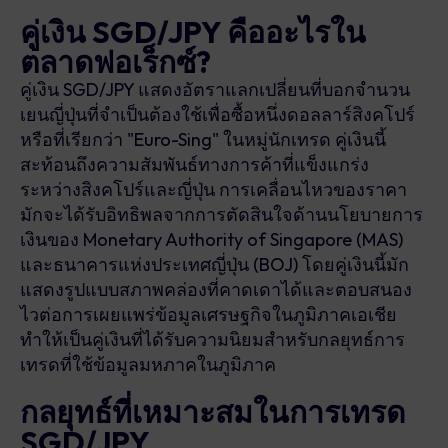
คู่เงิน SGD/JPY คืออะไรใน
ตลาดฟอเร็กซ์?
คู่เงิน SGD/JPY แสดงอัตราแลกเปลี่ยนที่บอกจำนวน
เยนญี่ปุ่นที่จำเป็นต้องใช้เพื่อซื้อหนึ่งดอลลาร์สิงคโปร์
หรือที่เรียกว่า "Euro-Sing" ในหมู่นักเทรด คู่เงินนี้
สะท้อนถึงความสัมพันธ์ทางการค้าที่แข็งแกร่ง
ระหว่างสิงคโปร์และญี่ปุ่น การเคลื่อนไหวของราคา
มักจะได้รับอิทธิพลจากการตัดสินใจด้านนโยบายการ
เงินของ Monetary Authority of Singapore (MAS)
และธนาคารแห่งประเทศญี่ปุ่น (BOJ) โดยคู่เงินนี้มัก
แสดงรูปแบบสภาพคล่องที่คาดเดาได้และตอบสนอง
ไวต่อการเผยแพร่ข้อมูลเศรษฐกิจในภูมิภาคเอเชีย
ทำให้เป็นคู่เงินที่ได้รับความนิยมสำหรับกลยุทธ์การ
เทรดที่ใช้ข้อมูลมหภาคในภูมิภาค
กลยุทธ์ที่เหมาะสมในการเทรด
SGD/JPY