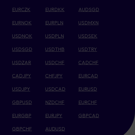
EURCZK
EURDKK
AUDSGD
EURNOK
EURPLN
USDMXN
USDNOK
USDPLN
USDSEK
USDSGD
USDTHB
USDTRY
USDZAR
USDCHF
CADCHF
CADJPY
CHFJPY
EURCAD
USDJPY
USDCAD
EURUSD
GBPUSD
NZDCHF
EURCHF
EURGBP
EURJPY
GBPCAD
GBPCHF
AUDUSD