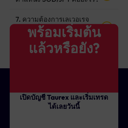
7. ความต้องการเลเวอเรจ
และมาร์จินสำหรับการเทรด
พร้อมเริ่มต้น
SGD/JPY คืออะไร?
แล้วหรือยัง?
เปิดบัญชี Taurex และเริ่มเทรด
ได้เลยวันนี้