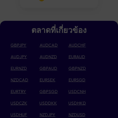
ตลาดที่เกี่ยวข้อง
GBPJPY
AUDCAD
AUDCHF
AUDJPY
AUDNZD
EURAUD
EURNZD
GBPAUD
GBPNZD
NZDCAD
EURSEK
EURSGD
EURTRY
GBPSGD
USDCNH
USDCZK
USDDKK
USDHKD
USDHUF
NZDJPY
NZDUSD