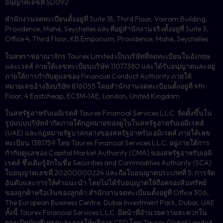
อนุญาตเลขที่ SD092
สำนักงานจดทะเบียนตั้งอยู่ที่ Suite 18, Third Floor, Vairam Building,
Providence, Mahé, Seychelles และที่อยู่สำนักงานจริงตั้งอยู่ที่ Suite 3,
Office 4, Third Floor, KB Emporium, Providence, Mahé, Seychelles
ในสหราชอาณาจักร Taurex Limited เป็นบริษัทที่จดทะเบียนในอังกฤษ
และเวลส์ ภายใต้เลขทะเบียนบริษัท 11077380 และได้รับอนุญาตและอยู่
ภายใต้การกำกับดูแลของ Financial Conduct Authority ภายใต้
หมายเลขอ้างอิงบริษัท 816055 โดยสำนักงานจดทะเบียนตั้งอยู่ที่ 4th
Floor, 4 Eastcheap, EC3M-1AE, London, United Kingdom
ในสหรัฐอาหรับเอมิเรตส์ Taurex Financial Services L.L.C. จัดตั้งขึ้นใน
รูปแบบบริษัทจำกัดภายใต้กฎหมายของดูไบในสหรัฐอาหรับเอมิเรตส์
(UAE) และกฎหมายรัฐบาลกลางของสหรัฐอาหรับเอมิเรตส์ ภายใต้เลข
ทะเบียน 1381759 โดย Taurex Financial Services L.L.C. อยู่ภายใต้การ
กำกับดูแลของ Capital Market Authority (CMA) ของสหรัฐอาหรับเอมิ
เรตส์ ซึ่งเดิมรู้จักในชื่อ Securities and Commodities Authority (SCA)
ใบอนุญาตเลขที่ 20200000224 และถือใบอนุญาตประเภทที่ 5: การจัด
อันดับและการให้คำแนะนำ โดยไม่ได้รับอนุญาตให้ถือครองสินทรัพย์
ของลูกค้าหรือเงินของลูกค้า สำนักงานจดทะเบียนตั้งอยู่ที่ Office 306,
The European Business Centre, Dubai Investment Park, Dubai, UAE
ทั้งนี้ Taurex Financial Services L.L.C. มีหน้าที่อำนวยความสะดวกใน
การเปิดบัญชีเทรดและการให้บริการ CFD โดย Taurex Global Limited