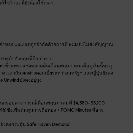
ก้ไขวิกฤตนี้ยังต้องใช้เวลา
่าของ USD แต่ถูกจำกัดด้วยการที่ ECB ยังไม่ส่งสัญญาณ
ศรษฐกิจอังกฤษที่ดีกว่าคาด
an เข้าแทรกแซงตลาดต้นเดือนพฤษภาคมเมื่อคู่เงินนี้ทะลุ
่วงเวลาสั้น ผลต่างดอกเบี้ยระหว่างสหรัฐฯ และญี่ปุ่นยังคง
 Unwind ยังคงอยู่สูง
ยู่ในกรอบคาดการณ์เดือนพฤษภาคมที่ $4,380–$5,100
9% ซึ่งเพิ่มต้นทุนการถือทอง + FOMC Minutes ที่อาจ
ที่ยังคงกระตุ้น Safe Haven Demand