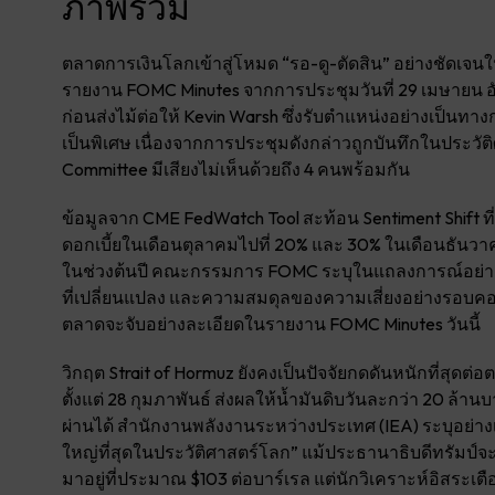
ภาพรวม
ตลาดการเงินโลกเข้าสู่โหมด “รอ-ดู-ตัดสิน” อย่างชัดเจนใ
รายงาน FOMC Minutes จากการประชุมวันที่ 29 เมษายน อัน
ก่อนส่งไม้ต่อให้ Kevin Warsh ซึ่งรับตำแหน่งอย่างเป็นท
เป็นพิเศษ เนื่องจากการประชุมดังกล่าวถูกบันทึกในประวัต
Committee มีเสียงไม่เห็นด้วยถึง 4 คนพร้อมกัน
ข้อมูลจาก CME FedWatch Tool สะท้อน Sentiment Shift 
ดอกเบี้ยในเดือนตุลาคมไปที่ 20% และ 30% ในเดือนธัน
ในช่วงต้นปี คณะกรรมการ FOMC ระบุในแถลงการณ์อย่างเป
ที่เปลี่ยนแปลง และความสมดุลของความเสี่ยงอย่างรอบคอบ” ก
ตลาดจะจับอย่างละเอียดในรายงาน FOMC Minutes วันนี้
วิกฤต Strait of Hormuz ยังคงเป็นปัจจัยกดดันหนักที่สุดต
ตั้งแต่ 28 กุมภาพันธ์ ส่งผลให้น้ำมันดิบวันละกว่า 20 
ผ่านได้ สำนักงานพลังงานระหว่างประเทศ (IEA) ระบุอย่างเป
ใหญ่ที่สุดในประวัติศาสตร์โลก” แม้ประธานาธิบดีทรัมป์
มาอยู่ที่ประมาณ $103 ต่อบาร์เรล แต่นักวิเคราะห์อิสระเตื