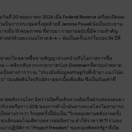
นวันที่ 20 พฤษภาคม 2026 เมื่อ Federal Reserve เตรียมเปิดเผย
เป็นการประชุมครั้งสุดท้ายที่ Jerome Powell นั่งเป็นประธาน
างการเมื่อ 15 พฤษภาคม ที่ผ่านมา รายงานฉบับนี้มีความสำคัญ
ิศาสตร์ด้วยคะแนนโหวต 8-4 — นับเป็นครั้งแรกในรอบ 34 ปีที่
ที่น่าตกใจ ตลาดซื้อขายสัญญาล่วงหน้าปรับโอกาสการขึ้น
วาคม — พลิกกลับจากบรรยากาศ Cut-Dominant ที่ครอบงำตลาด
็นทางการว่า จะ “ประเมินข้อมูลเศรษฐกิจที่เข้ามา แนวโน้ม
่อนตัดสินใจปรับอัตราดอกเบี้ยเพิ่มเติม ซึ่งเป็นถ้อยคำที่
่อตลาดพลังงานโลก อิหร่านปิดกั้นเส้นทางเดินเรือผ่านช่องแคบมา
ล้านบาร์เรลหรือราว 20% ของการค้าน้ำมันทางทะเลโลกไม่สามารถ
็นทางการว่า วิกฤตครั้งนี้นับเป็น “วิกฤตอุปทานพลังงานครั้ง
จะยกเลิกแผนโจมตีทางทหารต่ออิหร่าน ทำให้ราคา WTI ร่วงลง
อนว่าปฏิบัติการ “Project Freedom” ของกองทัพสหรัฐฯ ที่เปิด