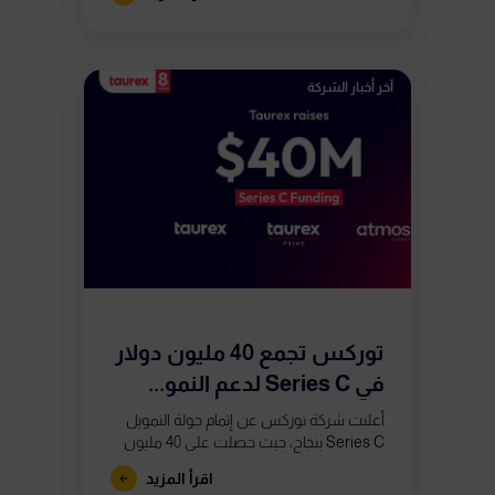
آخر أخبار الشركة
توركس تجمع 40 مليون دولار
في Series C لدعم النمو...
أعلنت شركة توركس عن إتمام جولة التمويل
Series C بنجاح، حيث حصلت على 40 مليون
دولار لدعم المرحلة القادمة من نموها. وقد
اقرأ المزيد
قاد هذه الجولة...