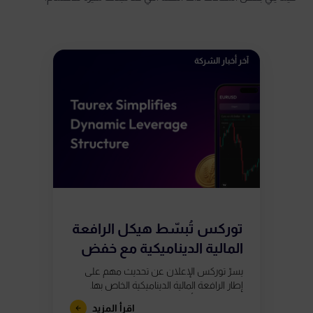
آخر أخبار الشركة
توركس تُبسّط هيكل الرافعة
المالية الديناميكية مع خفض
متطلبات الهامش...
يسرّ توركس الإعلان عن تحديث مهم على
إطار الرافعة المالية الديناميكية الخاص بها.
اعتبارًا من 20 أبريل 2026، سيقدّم الهيكل
اقرأ المزيد
الجديد شرائح مبسطة تعتمد على...