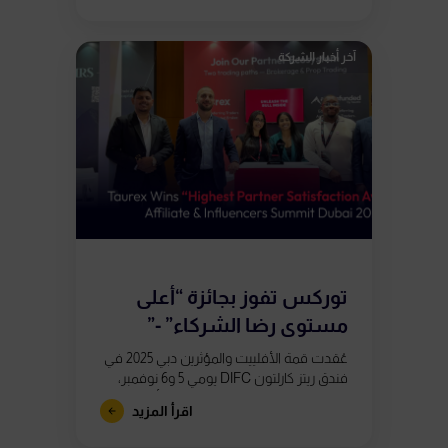
آخر أخبار الشركة
توركس تفوز بجائزة “أعلى
مستوى رضا الشركاء” -”
Highest Partner...
عُقدت قمة الأفلييت والمؤثرين دبي 2025 في
فندق ريتز كارلتون DIFC يومي 5 و6 نوفمبر،
تحت إدارة Smart Vision، وجمعت أبرز الخبرات
اقرأ المزيد
في مجال أداء...