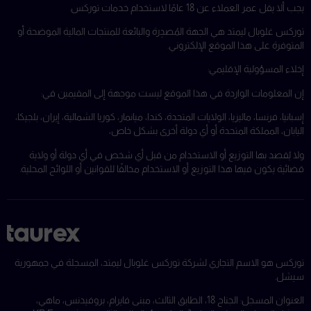
يجب ألا يقل عمر العملاء عن 18 عامًا لاستخدام خدمات توركس.
توركس غلوبال ليمتد هي الجهة المُصدِرة والبائعة للمنتجات المالية الموضحة أو
المتوفرة على هذا الموقع الإلكتروني.
إخلاء المسؤولية الإقليمي:
إن المعلومات الواردة في هذا الموقع ليست موجهة إلى المقيمين في:
إسبانيا، فرنسا، ماليزيا، الولايات المتحدة، كندا، ميانمار، كوريا الشمالية، إيران، بلجيكا،
اليابان، المملكة المتحدة أو أي دولة أخرى بشكل خاص،
ولا يُقصد بها التوزيع أو الاستخدام من قبل أي شخص في أي دولة أو ولاية
قضائية يكون فيها هذا التوزيع أو الاستخدام مخالفًا للقوانين أو اللوائح المحلية.
توركس هو الاسم التجاري لشركة توركس غلوبال ليمتد، المسجلة في جمهورية
سيشل.
العنوان المسجل: الجناح 18، الطابق الثالث، مبنى فايرام، بروفيدنس، ماهي،