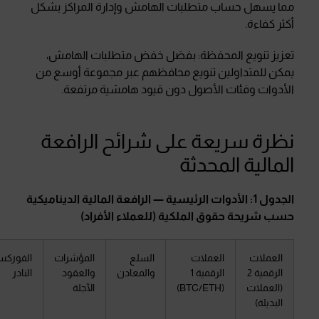
مما يسهل حساب متطلبات الهامش وإدارة المراكز بشكل
أكثر كفاءة.
تعزيز تنويع المحفظة: بفضل خفض متطلبات الهامش،
يمكن للمتداولين تنويع محافظهم عبر مجموعة أوسع من
الأدوات وفئات الأصول دون قيود هامشية مرتفعة.
نظرة سريعة على شرائح الرافعة
المالية المحدثة
الجدول 1: الأدوات الرئيسية — الرافعة المالية الديناميكية
حسب شريحة حقوق الملكية (للعملاء الأفراد)
العملات
العملات
السلع
المؤشرات
الفورك
الرقمية 2
الرقمية 1
والمعادن
والعقود
النادر
(العملات
(BTC/ETH)
الآجلة
البديلة)