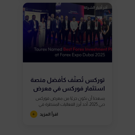
آخر أخبار الشركة
توركس تُصنَّف كأفضل منصة
استثمار فوركس في معرض
فوركس دبي...
يسعدنا أن نكون جزءًا من معرض فوركس
دبي 2025، أحد أبرز الفعاليات المنتظرة في
صناعة التداول، والذي عُقد في مركز دبي
اقرأ المزيد
التجاري العالمي يومي 6...