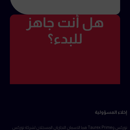
هل أنت جاهز
للبدء؟
إخلاء المسؤولية
توركس وTaurex Prime هما الاسمان التجاريان المسجلان لشركة توركس