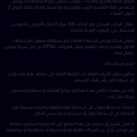
الأوراق المالية والسلع (CMA) — بموجب ترخيص رقم 20200000224، وتحمل
رخصة من الفئة الخامسة: الترتيب والمشورة، ولا يُسمح لها بالاحتفاظ بأموال أو
أصول العملاء.
عنوان المكتب المسجل هو: المكتب 306، مركز الأعمال الأوروبي، مجمع دبي
للاستثمار، دبي، الإمارات العربية المتحدة.
وتتولى شركة توركس للخدمات المالية ذ.م.م مسؤولية تسهيل فتح حسابات
التداول وتقديم خدمات العقود مقابل الفروقات (CFDs) من قبل شركة توركس
غلوبال ليمتد.
تحذير من المخاطر:
ينطوي تداول الأدوات المالية ذات الرافعة المالية على مخاطر عالية، وقد يؤدي
إلى خسارة كامل رأس المال المستثمر.
تأكد من فهمك الكامل لهذه المخاطر، وراجع أهدافك الاستثمارية ومستوى
خبرتك قبل البدء.
ننصحك بشدة بالحصول على استشارة مالية وقانونية وضريبية مستقلة قبل
الانخراط في أي نشاط تداول أو استخدام خدمات نسخ التداول.
لا ينبغي تفسير أي محتوى على هذا الموقع على أنه نصيحة استثمارية مقدمة
من توركس أو أي من الشركات التابعة لها أو مديريها أو مسؤوليها أو موظفيها.