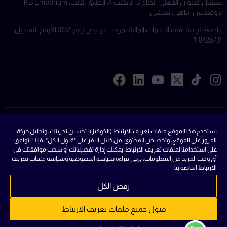
سيشل.
العنوان الفعلي: الجناح 3، المكتب 4، الطابق الثالث، KB Emporium،
بروفيدنس، ماهي، سيشل.
خاضعة لرقابة هيئة الخدمات المالية بموجب ترخيص رقم: SD092
رقم التسجيل:
8428731-1
ملفات تعريف الارتباط
يستخدم هذا الموقع ملفات تعريف الارتباط (الكوكيز) لتحسين تجربتك، وتحليل حركة
المرور على الموقع، وتخصيص المحتوى. من خلال النقر على "قبول الكل"، فإنك توافق
القوانين
على استخدامنا لملفات تعريف الارتباط. يمكنك إدارة تفضيلاتك أو سحب موافقتك في
أي وقت. لمزيد من المعلومات، يرجى قراءة سياسة الخصوصية وسياسة ملفات تعريف
الشروط والاحكام
الارتباط الخاصة بنا.
سياسة الخصوصية
رفض الكل
الأسئلة الشائعة
قبول جميع ملفات تعريف الارتباط
خريطة الموقع