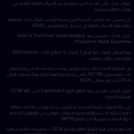
غلوبال ليمتد ، والتي تُعد جزءًا من مجموعة من الشركات التابعة العاملة في
ولايات قضائية متعددة.
في سيشل، تُعد توركس الاسم التجاري لشركة توركس غلوبال ليمتد، الخاضعة
لرقابة هيئة الخدمات المالية في سيشل (رقم الترخيص SD092).
عنوان المكتب المسجل هو: Suite 18, Third Floor, Vairam Building,
Providence, Mahé, Seychelles.
بينما العنوان الفعلي هو: الجناح 3، المكتب 4، الطابق الثالث، KB Emporium،
بروفيدنس، ماهي، سيشل.
في المملكة المتحدة، تُعد شركة توركس ليمتد شركة مسجلة في إنجلترا وويلز
تحت رقم تسجيل 11077380، وهي مرخصة وخاضعة لرقابة هيئة السلوك المالي
(FCA) تحت رقم مرجعي 816055.
عنوان المكتب المسجل هو: الطابق الرابع، 4 Eastcheap، لندن، EC3M 1AE،
المملكة المتحدة.
في دولة الإمارات العربية المتحدة، تم تأسيس شركة توركس للخدمات المالية
ذ.م.م كشركة ذات مسؤولية محدودة بموجب قوانين دبي والقوانين الاتحادية
لدولة الإمارات، ومسجلة تحت الرقم 1381759.
وتخضع لتنظيم هيئة الأوراق المالية والسلع (SCA) — المعروفة حاليًا باسم هيئة