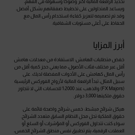
تحديد الرافعة المالية أكثر وضوحًا وسهولة في الفهم،
ويساعد المتداولين على تخطيط صفقاتهم بشكل أفضل.
وقد تم تصميمه لتعزيز كفاءة استخدام رأس المال مع
الحفاظ على أعلى مستويات الشفافية.
أبرز المزايا
خفض متطلبات الهامش: الاستفادة من معدلات هامش
أقل عبر مختلف فئات الأصول، مما يعني حجز كمية أقل من
رأس المال كهامش على الأدوات المفضلة لديك. على
سبيل المثال، تبدأ الرافعة المالية لأزواج الفوركس الرئيسية
(FX Majors) والذهب عند 1:2000 للحسابات التي لا تتجاوز
حقوق ملكيتها 3,000 دولار.
هيكل شرائح مبسّط: خمس شرائح واضحة قائمة على
حقوق الملكية تحل محل النظام السابق متعدد الشرائح.
سواء كنت تتداول الفوركس أو المؤشرات أو السلع أو
العملات الرقمية، يتم تطبيق نفس منطق الشرائح الخمس،