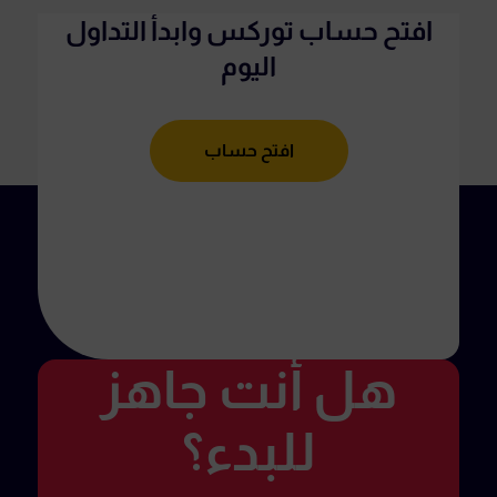
افتح حساب توركس وابدأ التداول
اليوم
افتح حساب
هل أنت جاهز
للبدء؟