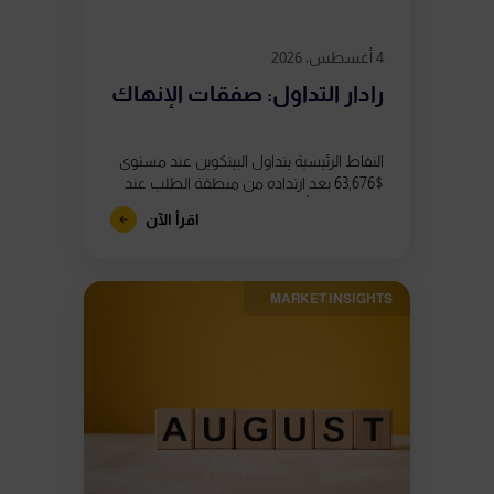
4 أغسطس، 2026
رادار التداول: صفقات الإنهاك
النقاط الرئيسية يتداول البيتكوين عند مستوى
$63,676 بعد ارتداده من منطقة الطلب عند
$62,800، إلا أن ظهور ثلاثة تباعدات هبوطية
اقرأ الآن
في مؤشر القوة النسبية (RSI)...
MARKET INSIGHTS​