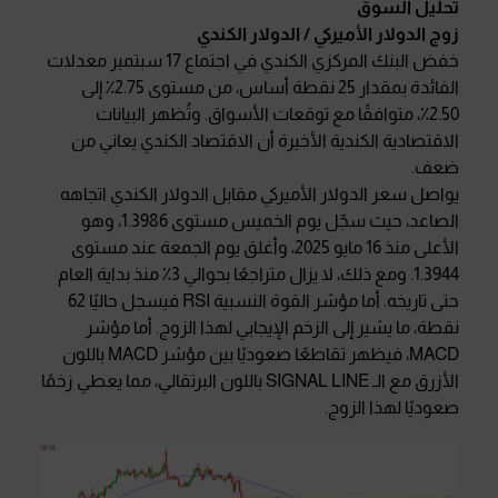
تحليل السوق
زوج الدولار الأميركي / الدولار الكندي
خفض البنك المركزي الكندي في اجتماع 17 سبتمبر معدلات
الفائدة بمقدار 25 نقطة أساس، من مستوى 2.75٪ إلى
2.50٪، متوافقًا مع توقعات الأسواق. وتُظهر البيانات
الاقتصادية الكندية الأخيرة أن الاقتصاد الكندي يعاني من
ضعف.
يواصل سعر الدولار الأميركي مقابل الدولار الكندي اتجاهه
الصاعد، حيث سجّل يوم الخميس مستوى 1.3986، وهو
الأعلى منذ 16 مايو 2025، وأغلق يوم الجمعة عند مستوى
1.3944. ومع ذلك، لا يزال متراجعًا بحوالي 3٪ منذ بداية العام
حتى تاريخه. أما مؤشر القوة النسبية RSI فيسجل حاليًا 62
نقطة، ما يشير إلى الزخم الإيجابي لهذا الزوج. أما مؤشر
MACD، فيظهر تقاطعًا صعوديًا بين مؤشر MACD باللون
الأزرق مع الـ SIGNAL LINE باللون البرتقالي، مما يعطي زخمًا
صعوديًا لهذا الزوج.