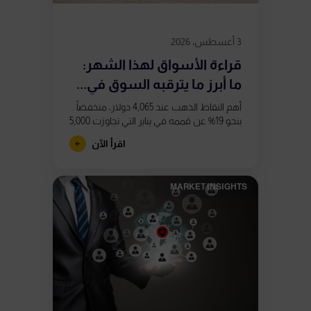
3 أغسطس، 2026
قراءة الأسواق لهذا الشهر:
ما أبرز ما يترقبه السوق في...
أهم النقاط الذهب عند 4,065 دولار، منخفضاً
بنحو 19% عن قممه في يناير التي تجاوزت 5,000
دولار. تشكّل تباعدان صعوديان في مؤشر
اقرأ الآن
RSI على الرسم...
MARKET INSIGHTS​