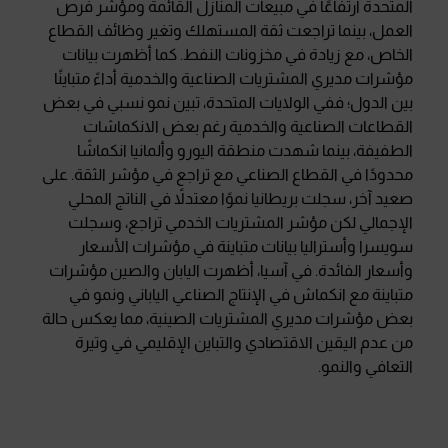
المتحدة ارتفاعًا في مبيعات المنازل القائمة ومؤشر فرص
العمل، بينما تراجعت ثقة المستهلك وتغير وظائف القطاع
الخاص، مع زيادة في مخزونات النفط. كما أظهرت بيانات
مؤشرات مديري المشتريات الصناعية والخدمية أداءً متباينًا
بين الدول؛ ففي الولايات المتحدة، تبين نمو نسبي في بعض
القطاعات الصناعية والخدمية رغم بعض الانكماشات
الطفيفة، بينما شهدت منطقة اليورو وألمانيا انكماشًا
محدودًا في القطاع الصناعي مع تراجع في مؤشر الثقة. على
صعيد آخر، سجلت بريطانيا نموًا معتدلاً في الناتج المحلي
الإجمالي لكن مؤشر المشتريات الخدمي تراجع، وسجلت
سويسرا وأستراليا بيانات متباينة في مؤشرات الأسعار
وأسعار الفائدة. في آسيا، أظهرت اليابان والصين مؤشرات
متباينة مع انكماش في الإنتاج الصناعي الياباني ونمو في
بعض مؤشرات مديري المشتريات الصينية، مما يعكس حالة
من عدم اليقين الاقتصادي والتباين الإقليمي في وتيرة
التعافي والنمو.