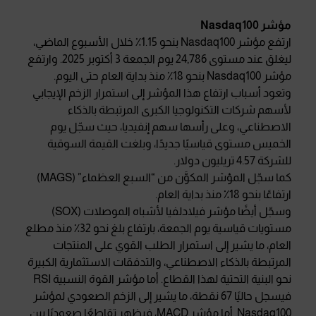
مؤشر
Nasdaq100
ارتفع مؤشر Nasdaq100 بنحو 1.15٪ خلال الأسبوع الماضي،
ليغلق عند مستوى 24,786 يوم الجمعة 3 أكتوبر 2025. وارتفع
مؤشر Nasdaq100 بنحو 18٪ منذ بداية العام حتى اليوم.
وتعود أسباب ارتفاع هذا المؤشر إلى استمرار الزخم الإيجابي
لأسهم شركات التكنولوجيا الكبرى المرتبطة بالذكاء
الاصطناعي، وعلى رأسها سهم إنفيديا، حيث سجّل يوم
الخميس مستوى قياسيًا جديدًا، وبلغت القيمة السوقية
للشركة 4.57 تريليون دولار.
كما سجّل المؤشر المكوَّن من “السبع العظماء” (MAGS)
ارتفاعًا بنحو 18٪ منذ بداية العام.
وسجّل أيضًا مؤشر فيلادلفيا لأشباه الموصلات (SOX)
مستويات قياسية يوم الجمعة، بارتفاع بلغ نحو 32٪ منذ مطلع
العام، ما يشير إلى استمرار الطلب القوي على المنتجات
المرتبطة بالذكاء الاصطناعي، والتدفقات الاستثمارية الكبيرة
نحو البنية التحتية لهذا القطاع. أما مؤشر القوة النسبية RSI
فيسجل حاليًا 67 نقطة، ما يشير إلى الزخم الصعودي لمؤشر
Nasdaq100. أما مؤشر MACD، فيظهر تقاطعًا صعوديًا بين