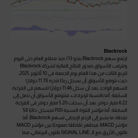
Blackrock
ارتفع سهم Blackrock بنحو 13٪ منذ مطلع العام حتى اليوم.
وتترقب الأسواق صدور النتائج المالية لشركة Blackrock
للربع الثالث من هذا العام يوم الجمعة في 10 أكتوبر 2025،
حيث تتوقع الأسواق أن يسجل ربحًا قدره 11.78 دولارًا
للسهم الواحد، بعد أن سجل 11.46 دولارًا للسهم في القراءة
السابقة. أما بالنسبة للإيرادات، فتتوقع الأسواق أن تصل إلى
6.22 مليار دولار، بعد أن سجلت 5.20 مليار دولار في القراءة
السابقة. أما مؤشر القوة النسبية RSI فيسجل حاليًا 58
نقطة، ما يشير إلى الزخم الإيجابي لسهم Blackrock. أما
مؤشر MACD، فيظهر تقاطعًا صعوديًا بين مؤشر MACD
باللون الأزرق مع الـ SIGNAL LINE باللون البرتقالي، مما