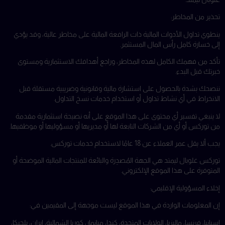
تحذير من المخاطر:
ينطوي تداول الأدوات المالية ذات الرافعة المالية على مخاطر عالية، وقد يؤدي
إلى خسارة كامل رأس المال المستثمر.
تأكد من فهمك الكامل لهذه المخاطر، وراجع أهدافك الاستثمارية ومستوى
خبرتك قبل البدء.
ننصحك بشدة بالحصول على استشارة مالية وقانونية وضريبية مستقلة قبل
الانخراط في أي نشاط تداول أو استخدام خدمات نسخ التداول.
لا ينبغي تفسير أي محتوى على هذا الموقع على أنه نصيحة استثمارية مقدمة
من توركس أو أي من الشركات التابعة لها أو مديريها أو مسؤوليها أو موظفيها.
يجب ألا يقل عمر العملاء عن 18 عامًا لاستخدام خدمات توركس.
توركس غلوبال ليمتد هي الجهة المُصدِرة والبائعة للمنتجات المالية الموضحة أو
المتوفرة على هذا الموقع الإلكتروني.
إخلاء المسؤولية الإقليمي:
إن المعلومات الواردة في هذا الموقع ليست موجهة إلى المقيمين في:
إسبانيا، فرنسا، ماليزيا، الولايات المتحدة، كندا، ميانمار، كوريا الشمالية، إيران، بلجيكا،