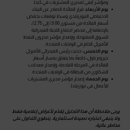
ومؤشر آيفي لمديري المشتريات في كندا.
يوم الأربعاء:
قرار الفائدة الصادر عن البنك
الاحتياطي النيوزيلندي وسط توقعات بخفض
أسعار الفائدة من مستوى 3.00٪ إلى 2.75٪،
بالإضافة إلى محضر اجتماع اللجنة الفيدرالية
للسوق المفتوحة، وإصدار مؤشر مخزون النفط
الأميركي الخام في الولايات المتحدة.
يوم الخميس:
حديث رئيس الفيدرالي الأميركي
جيروم باول، خاصةً بما يتعلق بمسار أسعار
الفائدة في المرحلة القادمة، وإصدار معدلات
الشكاوى من البطالة في الولايات المتحدة.
يوم الجمعة:
إصدار مؤشر مديري المشتريات
للأعمال في نيوزيلندا.
يرجى ملاحظة أن هذا التحليل يُقدّم لأغراض إعلامية فقط
ولا ينبغي اعتباره نصيحة استثمارية
.
ينطوي التداول على
مخاطر عالية
.