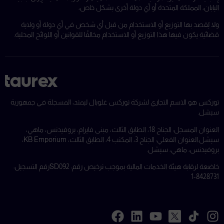
اليابان، المملكة المتحدة أو أي دولة أخرى بشكل خاص،
ولا يُقصد بها التوزيع أو الاستخدام من قبل أي شخص في أي دولة أو ولاية
قضائية يكون فيها هذا التوزيع أو الاستخدام مخالفًا للقوانين أو اللوائح المحلية.
توركس هو الاسم التجاري لشركة توركس غلوبال ليمتد، المسجلة في جمهورية
سيشل.
العنوان المسجل: الجناح 18، الطابق الثالث، مبنى فايرام، بروفيدنس، ماهي،
سيشل.
العنوان الفعلي: الجناح 3، المكتب 4، الطابق الثالث، KB Emporium،
بروفيدنس، ماهي، سيشل.
خاضعة لرقابة هيئة الخدمات المالية بموجب ترخيص رقم: SD092
رقم التسجيل:
8428731-1