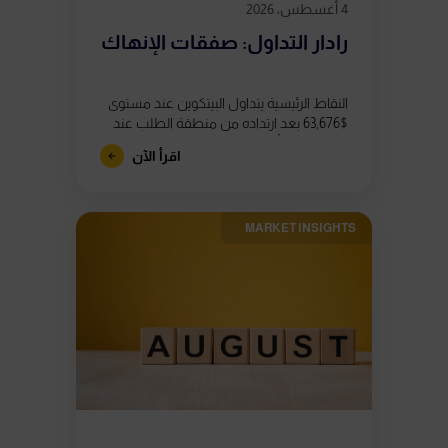
4 أغسطس، 2026
رادار التداول: صفقات الإنهاك
النقاط الرئيسية يتداول البيتكوين عند مستوى
$63,676 بعد ارتداده من منطقة الطلب عند
$62,800، إلا أن ظهور ثلاثة تباعدات هبوطية
اقرأ الآن
في مؤشر القوة النسبية (RSI)...
MARKET INSIGHTS​