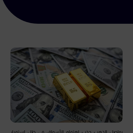
يواصل الذهب جذب اهتمام الأسواق، في ظل استمرار