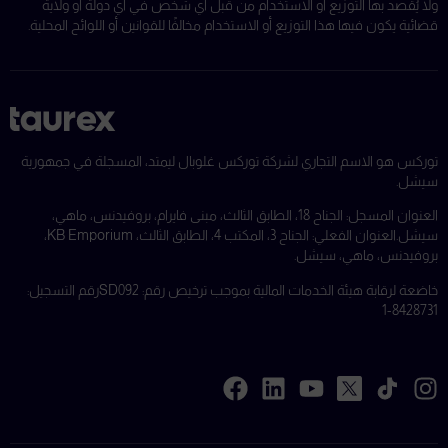
ولا يُقصد بها التوزيع أو الاستخدام من قبل أي شخص في أي دولة أو ولاية
قضائية يكون فيها هذا التوزيع أو الاستخدام مخالفًا للقوانين أو اللوائح المحلية.
توركس هو الاسم التجاري لشركة توركس غلوبال ليمتد، المسجلة في جمهورية
سيشل.
العنوان المسجل: الجناح 18، الطابق الثالث، مبنى فايرام، بروفيدنس، ماهي،
سيشل.
العنوان الفعلي: الجناح 3، المكتب 4، الطابق الثالث، KB Emporium،
بروفيدنس، ماهي، سيشل.
خاضعة لرقابة هيئة الخدمات المالية بموجب ترخيص رقم: SD092
رقم التسجيل:
8428731-1