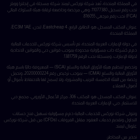
في المملكة المتحدة، تُعد شركة توركس ليمتد شركة مسجلة في إنجلترا وويلز
تحت رقم تسجيل 11077380، وهي مرخصة وخاضعة لرقابة هيئة السلوك المالي
(FCA) تحت رقم مرجعي 816055.
عنوان المكتب المسجل هو: الطابق الرابع، 4 Eastcheap، لندن، EC3M 1AE،
المملكة المتحدة.
في دولة الإمارات العربية المتحدة، تم تأسيس شركة توركس للخدمات المالية
ذ.م.م كشركة ذات مسؤولية محدودة بموجب قوانين دبي والقوانين الاتحادية
لدولة الإمارات، ومسجلة تحت الرقم 1381759.
وتخضع لتنظيم هيئة الأوراق المالية والسلع (SCA) — المعروفة حاليًا باسم هيئة
الأوراق المالية والسلع (CMA) — بموجب ترخيص رقم 20200000224، وتحمل
رخصة من الفئة الخامسة: الترتيب والمشورة، ولا يُسمح لها بالاحتفاظ بأموال أو
أصول العملاء.
عنوان المكتب المسجل هو: المكتب 306، مركز الأعمال الأوروبي، مجمع دبي
للاستثمار، دبي، الإمارات العربية المتحدة.
وتتولى شركة توركس للخدمات المالية ذ.م.م مسؤولية تسهيل فتح حسابات
التداول وتقديم خدمات العقود مقابل الفروقات (CFDs) من قبل شركة توركس
غلوبال ليمتد.
تحذير من المخاطر: