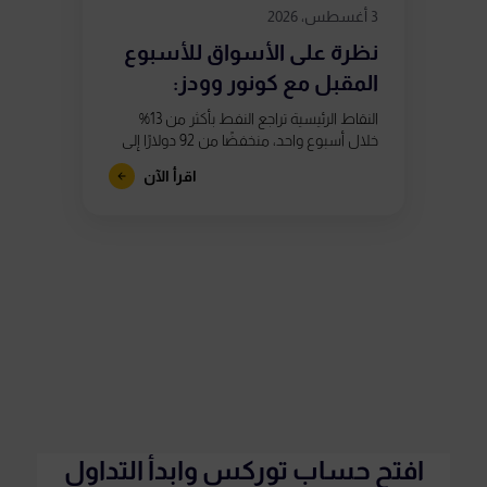
3 أغسطس، 2026
نظرة على الأسواق للأسبوع
المقبل مع كونور وودز:
استمرار التقلبات...
النقاط الرئيسية تراجع النفط بأكثر من 13%
خلال أسبوع واحد، منخفضًا من 92 دولارًا إلى
ما دون 80 دولارًا، بعد تقارير تشير إلى اقتراب
اقرأ الآن
الولايات...
افتح حساب توركس وابدأ التداول