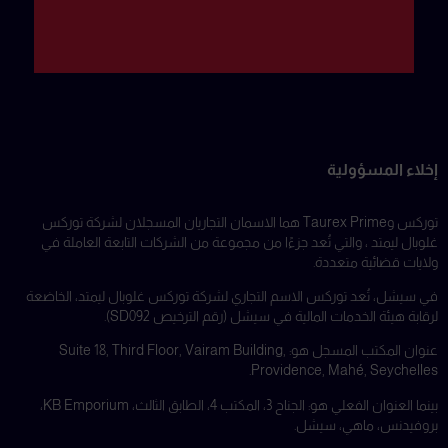
إخلاء المسؤولية
توركس وTaurex Prime هما الاسمان التجاريان المسجلان لشركة توركس
غلوبال ليمتد ، والتي تُعد جزءًا من مجموعة من الشركات التابعة العاملة في
ولايات قضائية متعددة.
في سيشل، تُعد توركس الاسم التجاري لشركة توركس غلوبال ليمتد، الخاضعة
لرقابة هيئة الخدمات المالية في سيشل (رقم الترخيص SD092).
عنوان المكتب المسجل هو: Suite 18, Third Floor, Vairam Building,
Providence, Mahé, Seychelles.
بينما العنوان الفعلي هو: الجناح 3، المكتب 4، الطابق الثالث، KB Emporium،
بروفيدنس، ماهي، سيشل.