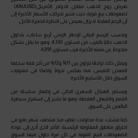
تعرض زوج الذهب مقابل الدولار الأمريكي
(XAUUSD)
لضغوطات بيع
قوية، حيث تشير تحركات الأسعار الأخيرة إلى
أن الزخم الهابط لا يزال يهيمن على النظرة قصيرة الأجل
.
وبحسب الرسم البياني للإطار الزمني أربع ساعات، يتداول
الذهب حاليًا بالقرب من مستوى 4,330، وهو ما يقل بشكل
ملحوظ عن قمته الأخيرة قرب مستوى 4,891
.
ويمثل ذلك تراجعًا يتراوح بين 11% و12% من آخر قمة سجلها
المعدن النفيس، مما يعكس تحولًا واضحًا في معنويات
السوق خلال الأسابيع الأخيرة
.
ويستمر الهيكل السعري الحالي في إظهار سلسلة من
القمم والقيعان الهابطة، وهو ما يشير إلى استمرار سيطرة
البائعين على السوق
.
كما فشلت عدة محاولات تعافٍ منذ منتصف شهر مايو في
اختراق مناطق المقاومة الرئيسية، الأمر الذي أدى إلى عودة
الضغوطات
البيع القوية في كل مرة حاول فيها السوق