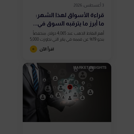
3 أغسطس، 2026
قراءة الأسواق لهذا الشهر:
ما أبرز ما يترقبه السوق في...
أهم النقاط الذهب عند 4,065 دولار، منخفضاً
بنحو 19% عن قممه في يناير التي تجاوزت 5,000
دولار. تشكّل تباعدان صعوديان في مؤشر
اقرأ الآن
RSI على الرسم...
MARKET INSIGHTS​