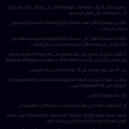
ينطوي تداول الأدوات المالية ذات الرافعة المالية على مخاطر عالية، وقد يؤدي
إلى خسارة كامل رأس المال المستثمر.
تأكد من فهمك الكامل لهذه المخاطر، وراجع أهدافك الاستثمارية ومستوى
خبرتك قبل البدء.
ننصحك بشدة بالحصول على استشارة مالية وقانونية وضريبية مستقلة قبل
الانخراط في أي نشاط تداول أو استخدام خدمات نسخ التداول.
لا ينبغي تفسير أي محتوى على هذا الموقع على أنه نصيحة استثمارية مقدمة
من توركس أو أي من الشركات التابعة لها أو مديريها أو مسؤوليها أو موظفيها.
يجب ألا يقل عمر العملاء عن 18 عامًا لاستخدام خدمات توركس.
توركس غلوبال ليمتد هي الجهة المُصدِرة والبائعة للمنتجات المالية الموضحة أو
المتوفرة على هذا الموقع الإلكتروني.
إخلاء المسؤولية الإقليمي:
إن المعلومات الواردة في هذا الموقع ليست موجهة إلى المقيمين في:
إسبانيا، فرنسا، ماليزيا، الولايات المتحدة، كندا، ميانمار، كوريا الشمالية، إيران، بلجيكا،
اليابان، المملكة المتحدة أو أي دولة أخرى بشكل خاص،