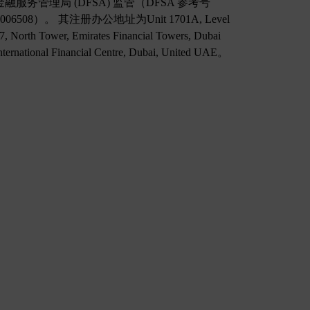
金融服务管理局 (DFSA) 监管（DFSA 参考号
F006508）。 其注册办公地址为Unit 1701A, Level
7, North Tower, Emirates Financial Towers, Dubai
nternational Financial Centre, Dubai, United UAE。