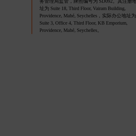
务管理局监管，牌照编号为 SD092。其注册
址为 Suite 18, Third Floor, Vairam Building,
Providence, Mahé, Seychelles，实际办公地址为
Suite 3, Office 4, Third Floor, KB Emporium,
Providence, Mahé, Seychelles。