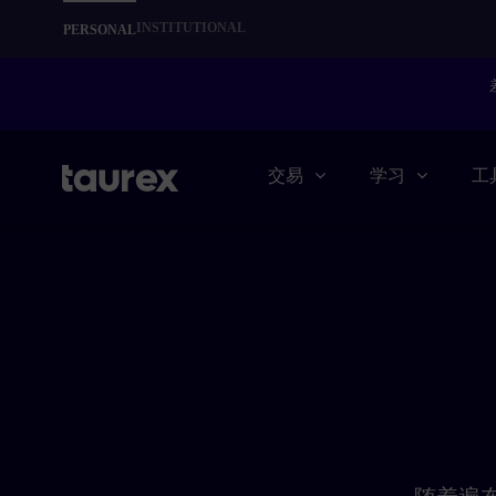
INSTITUTIONAL
PERSONAL
交易
学习
工