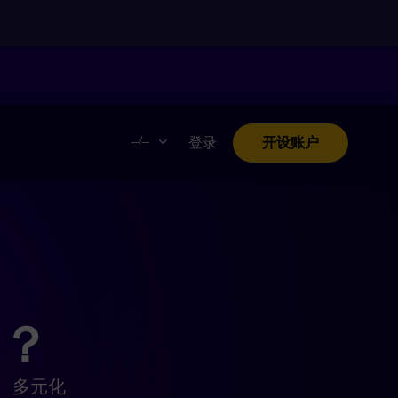
。
–/–
登录
开设账户
易？
统、多元化