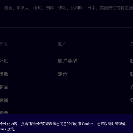
亚、美国、加拿大、缅甸、朝鲜、伊朗、比利时、日本、英国或任何特定
市场
账户
外汇
账户类型
指数
定价
商品
金属
股票
并个性化内容。点击“接受全部”即表示您同意我们使用 Cookies。您可以随时管理偏
es 政策。