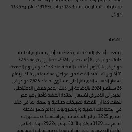
مستويات المقاومة عند 128.36 دولار و131.89 دولار و138.59
دولار.
الفضة
ارتفعت أسعار الفضة بنحو 25% منذ أدنى مستوى لها عند
26.45 دولار في 8 أغسطس 2024، لتصل إلى ذروة 32.96
دولار في 4 أكتوبر. أغلقت الفضة عند 31.53 دولار يوم الجمعة
11 أكتوبر. تستفيد الفضة من عوامل عدة، بما في ذلك ارتفاع
أسعار الذهب، الذي بلغ أعلى مستوى له عند 2,685 دولار في
26 سبتمبر 2024. بالإضافة إلى ذلك، يدعم خفض الاحتياطي
الفيدرالي الأميركي لأسعار الفائدة الفضة كأصل غير مدر
للعائد. كما أن للفضة تطبيقات صناعية واسعة، بما في ذلك
في الإمدادات الطبية والإلكترونيات. إذا تم كسر نقطة
المحور 32.25 دولار للفضة، قد يتم استهداف مستويات
الدعم عند 31.29 دولار و30.18 دولار و29.22 دولار. أما من
الناحية الصعودية، فقد يتم استهداف مستويات المقاومة