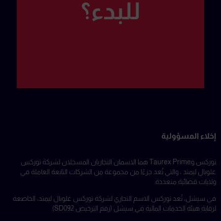
للبدء؟
إخلاء المسؤولية
توركس وTaurex Prime هما الاسمان التجاريان المسجلان لشركة توركس
غلوبال ليمتد ، والتي تُعد جزءًا من مجموعة من الشركات التابعة العاملة في
ولايات قضائية متعددة.
في سيشل، تُعد توركس الاسم التجاري لشركة توركس غلوبال ليمتد، الخاضعة
لرقابة هيئة الخدمات المالية في سيشل (رقم الترخيص SD092).