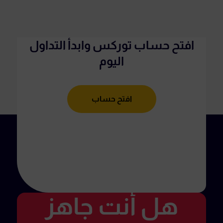
افتح حساب توركس وابدأ التداول
اليوم
افتح حساب
هل أنت جاهز