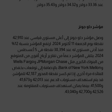
عند 33.36 دولار و34.32 دولار و35.43 دولار.
مؤشر داو جونز
وصل مؤشر داو جونز إلى أعلى مستوى قياسي عند 42,910
نقطة يوم الجمعة 11 أكتوبر 2024. ارتفع المؤشر بنسبة 12%
منذ أدنى مستوى له عند 38,394 نقطة في 5 أغسطس
2024. يتلقى المؤشر دعماً من تقارير أرباح أقوى من المتوقع
من البنوك الكبرى مثل JPMorgan Chase وWells Fargo
وBank of New York Mellon، بالإضافة إلى توقعات بخفض
الفائدة مرة أخرى. إذا تم كسر نقطة المحور 42,187 للمؤشر،
قد يتم استهداف مستويات الدعم عند 42,013 و41,673
و41,500. بينما يمكن استهداف مستويات المقاومة عند
42,526 و42,700 و43,040.