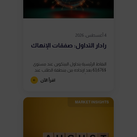
4 أغسطس، 2026
رادار التداول: صفقات الإنهاك
النقاط الرئيسية يتداول البيتكوين عند مستوى
$63,676 بعد ارتداده من منطقة الطلب عند
$62,800، إلا أن ظهور ثلاثة تباعدات هبوطية
اقرأ الآن
في مؤشر القوة النسبية (RSI)...
MARKET INSIGHTS​