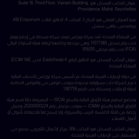
عنوان المكتب المسجل هو: Suite 18, Third Floor, Vairam Building,
Providence, Mahé, Seychelles.
بينما العنوان الفعلي هو: الجناح 3، المكتب 4، الطابق الثالث، KB Emporium،
بروفيدنس، ماهي، سيشل.
في المملكة المتحدة، تُعد شركة توركس ليمتد شركة مسجلة في إنجلترا وويلز
تحت رقم تسجيل 11077380، وهي مرخصة وخاضعة لرقابة هيئة السلوك المالي
(FCA) تحت رقم مرجعي 816055.
عنوان المكتب المسجل هو: الطابق الرابع، 4 Eastcheap، لندن، EC3M 1AE،
المملكة المتحدة.
في دولة الإمارات العربية المتحدة، تم تأسيس شركة توركس للخدمات المالية
ذ.م.م كشركة ذات مسؤولية محدودة بموجب قوانين دبي والقوانين الاتحادية
لدولة الإمارات، ومسجلة تحت الرقم 1381759.
وتخضع لتنظيم هيئة الأوراق المالية والسلع (SCA) — المعروفة حاليًا باسم هيئة
الأوراق المالية والسلع (CMA) — بموجب ترخيص رقم 20200000224، وتحمل
رخصة من الفئة الخامسة: الترتيب والمشورة، ولا يُسمح لها بالاحتفاظ بأموال أو
أصول العملاء.
عنوان المكتب المسجل هو: المكتب 306، مركز الأعمال الأوروبي، مجمع دبي
للاستثمار، دبي، الإمارات العربية المتحدة.