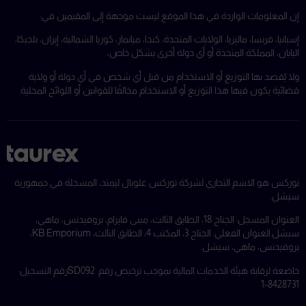
إن المعلومات الواردة في هذا الموقع ليست موجهة إلى المقيمين في:
إسبانيا، فرنسا، ماليزيا، الولايات المتحدة، كندا، ميانمار، كوريا الشمالية، إيران، بلجيكا،
اليابان، المملكة المتحدة أو أي دولة أخرى بشكل خاص،
ولا يُقصد بها التوزيع أو الاستخدام من قبل أي شخص في أي دولة أو ولاية
قضائية يكون فيها هذا التوزيع أو الاستخدام مخالفًا للقوانين أو اللوائح المحلية.
توركس هو الاسم التجاري لشركة توركس غلوبال ليمتد، المسجلة في جمهورية
سيشل.
العنوان المسجل: الجناح 18، الطابق الثالث، مبنى فايرام، بروفيدنس، ماهي،
سيشل.
العنوان الفعلي: الجناح 3، المكتب 4، الطابق الثالث، KB Emporium،
بروفيدنس، ماهي، سيشل.
خاضعة لرقابة هيئة الخدمات المالية بموجب ترخيص رقم: SD092
رقم التسجيل:
8428731-1