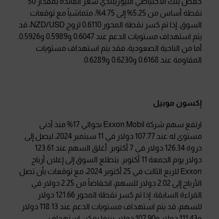
خفض بنك الاحتياطي النيوزيلندي سعر الفائدة بمقدار 50
نقطة أساس من 5.25% إلى 4.75%، متماشياً مع توقعات
السوق. إذا تم كسر نقطة المحور 0.6110 لزوج NZD/USD، قد
يتم استهداف مستويات الدعم عند 0.6047 و0.5989 و0.5926.
أما من الناحية الصعودية، فقد يتم استهداف مستويات
المقاومة عند 0.6168 و0.6230 و0.6289.
إكسون موبيل
ارتفع سهم شركة Exxon Mobil بحوالي 17% منذ أدنى
مستوى له عند 107.77 دولار في 11 سبتمبر 2024، ليصل إلى
ذروة 126.34 دولار في 7 أكتوبر. أغلق السهم عند 123.61
دولار يوم الجمعة 11 أكتوبر. يتطلع السوق إلى إعلان أرباح
Exxon للربع الثالث في 25 أكتوبر 2024، مع توقعات بأن تصل
الأرباح إلى 2.02 دولار للسهم، انخفاضاً من 2.25 دولار في
القراءة السابقة. إذا تم كسر نقطة المحور 121.66 دولار
للسهم، قد يتم استهداف مستويات الدعم عند 118.13 دولار
و111.43 دولار و107.90 دولار، بينما يمكن استهداف