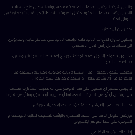
وتتولى شركة توركس للخدمات المالية ذ.م.م مسؤولية تسهيل فتح حسابات
التداول وتقديم خدمات العقود مقابل الفروقات (CFDs) من قبل شركة توركس
غلوبال ليمتد.
تحذير من المخاطر:
ينطوي تداول الأدوات المالية ذات الرافعة المالية على مخاطر عالية، وقد يؤدي
إلى خسارة كامل رأس المال المستثمر.
تأكد من فهمك الكامل لهذه المخاطر، وراجع أهدافك الاستثمارية ومستوى
خبرتك قبل البدء.
ننصحك بشدة بالحصول على استشارة مالية وقانونية وضريبية مستقلة قبل
الانخراط في أي نشاط تداول أو استخدام خدمات نسخ التداول.
لا ينبغي تفسير أي محتوى على هذا الموقع على أنه نصيحة استثمارية مقدمة
من توركس أو أي من الشركات التابعة لها أو مديريها أو مسؤوليها أو موظفيها.
يجب ألا يقل عمر العملاء عن 18 عامًا لاستخدام خدمات توركس.
توركس غلوبال ليمتد هي الجهة المُصدِرة والبائعة للمنتجات المالية الموضحة أو
المتوفرة على هذا الموقع الإلكتروني.
إخلاء المسؤولية الإقليمي: