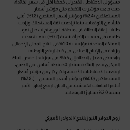
مسؤولي الاحتياطي الفيدرالي خفضًا أقل في سعر الفائدة،
حيث جاءت مؤشرات التضخم مثل مؤشر أسعار
المستهلكين (2.4%) ومؤشر أسعار المنتجين (1.8%) أعلى
قليلاً من التوقعات، بينما تراجعت ثقة المستهلك وزادت
طلبات إعانة البطالة. في منطقة اليورو، تم تسجيل نمو
طفيف في مبيعات التجزئة بنسبة (0.2%)، بينما شهدت
المملكة المتحدة نموًا بنسبة 1.0% في الناتج المحلي الإجمالي
وزيادة في الإنتاج الصناعي. في كندا، ارتفع التوظيف
وانخفض معدل البطالة إلى 6.5%. في نيوزيلندا، خفض البنك
المركزي سعر الفائدة بمقدار 50 نقطة أساس. في الصين،
ارتفعت الاحتياطيات الأجنبية، ولكن كل من مؤشر أسعار
المستهلكين (0.0%) ومؤشر أسعار المنتجين (-2.8%)
أظهرا اتجاهات انكماشية. في اليابان، ارتفع إنفاق الأسر
بنسبة 2.0% متجاوزًا التوقعات.
زوج الدولار النيوزيلندي/الدولار الأميركي