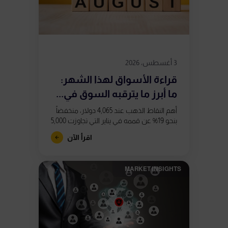
3 أغسطس، 2026
قراءة الأسواق لهذا الشهر:
ما أبرز ما يترقبه السوق في...
أهم النقاط الذهب عند 4,065 دولار، منخفضاً
بنحو 19% عن قممه في يناير التي تجاوزت 5,000
دولار. تشكّل تباعدان صعوديان في مؤشر
اقرأ الآن
RSI على الرسم...
MARKET INSIGHTS​