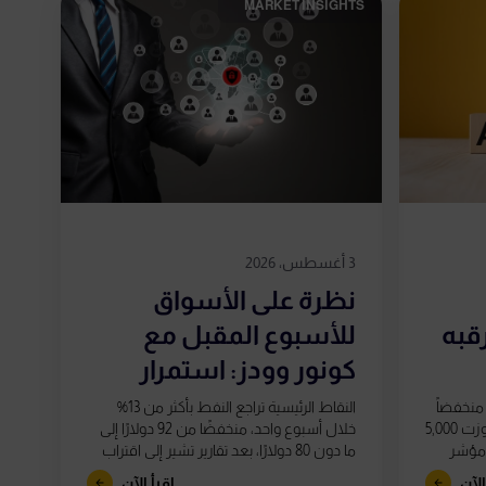
MARKET INSIGHTS​
3 أغسطس، 2026
نظرة على الأسواق
رقبه
للأسبوع المقبل مع
كونور وودز: استمرار
التقلبات...
ند 4,065 دولار، منخفضاً
النقاط الرئيسية تراجع النفط بأكثر من 13%
بنحو 19% عن قممه في يناير التي تجاوزت 5,000
خلال أسبوع واحد، منخفضًا من 92 دولارًا إلى
 مؤشر
ما دون 80 دولارًا، بعد تقارير تشير إلى اقتراب
الولايات...
الآن
اقرأ الآن