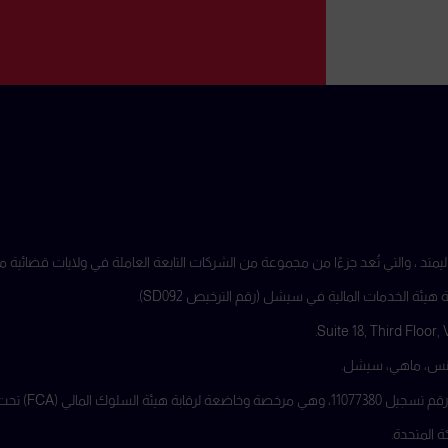
ة الخدمات المالية في سيشل (رقم الترخيص SD092).
تحت رقم مرجعي 816055.