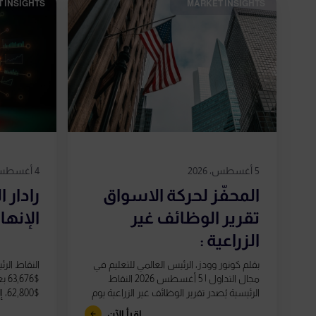
 INSIGHTS​
MARKET INSIGHTS​
5 أغسطس، 2026
4 أغسطس، 2026
المحفّز لحركة الاسواق
رادار 
تقرير الوظائف غير
الإنه
الزراعية :
بقلم كونور وودز، الرئيس العالمي للتعليم في
النقاط الر
مجال التداول | 5 أغسطس 2026 النقاط
676
الرئيسية يُصدر تقرير الوظائف غير الزراعية يوم
800
الجمعة 7 أغسطس في...
في مؤشر القوة
اقرأ الآن