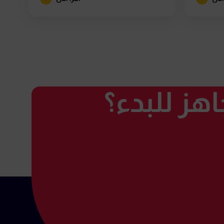
هز للبدء؟