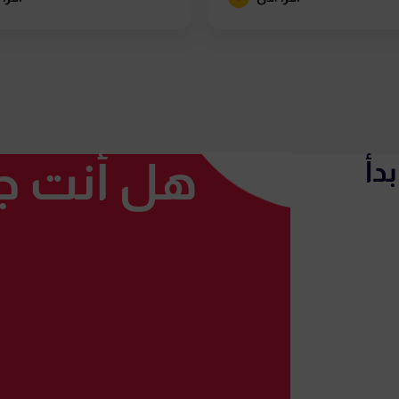
هل أنت جا
دأ