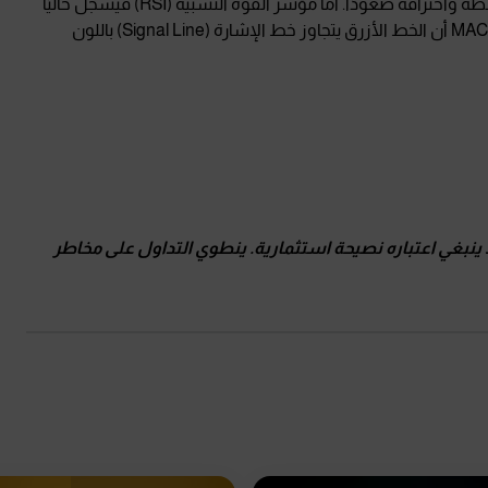
اختبار المتوسط المتحرك لـ50 يومًا الذي يقف حاليًا عند 102.08 نقطة واختراقه صعودًا. أما مؤشر القوة النسبية (RSI) فيسجل حاليًا
55 نقطة، مما يشير إلى وجود زخم إيجابي. كذلك، يُظهر مؤشر MACD أن الخط الأزرق يتجاوز خط الإشارة (Signal Line) باللون
 ينبغي اعتباره نصيحة استثمارية
.
ينطوي التداول على مخاطر