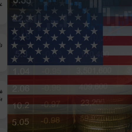
غي
را
قر
ي