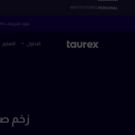
INSTITUTIONAL
PERSONAL
عقود الفروقات (CFDs) هي أدوات مالية معقدة وتنطوي على مخاطر عالية للتعرض لخسائر سريعة بسبب الرافعة المالية.
التداول
التعليم
زخم صع