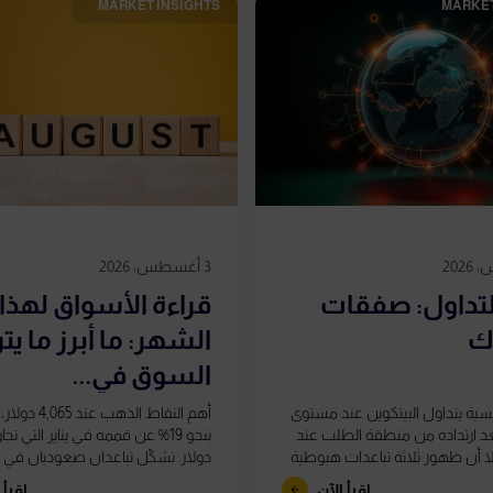
MARKET INSIGHTS​
MARKET
3 أغسطس، 2026
التداول: صفقات
قراءة الأسواق لهذا
اك
الشهر: ما أبرز ما يت
السوق في...
ئيسية يتداول البيتكوين عند مستوى
أهم النقاط الذهب ع
$63, بعد ارتداده من منطقة الطلب عند
$62,، إلا أن ظهور ثلاثة تباعدات هبوطية
دولار. تشكّل تباعدان صعوديان في
 النسبية (RSI)...
RSI على الرسم...
اقرأ الآن
اقرأ 