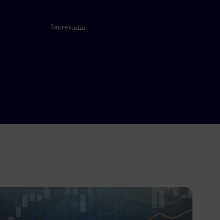
Taurex
بقلم: