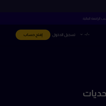
–/–
تسجيل الدخول
إفتح حساب
حديات