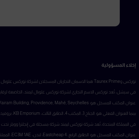
إخلاء المسؤولية
توركس وTaurex Prime هما الاسمان التجاريان المسجلان لشركة توركس غلوبال ليمتد ، والتي تُعد جزءًا من مجموعة من الشركات التابعة العاملة في ولايات قضائية متعددة.
في سيشل، تُعد توركس الاسم التجاري لشركة توركس غلوبال ليمتد، الخاضعة لرقابة هيئ
عنوان المكتب المسجل هو: Suite 18, Third Floor, Vairam Building, Providence, Mahé, Seychelles.
بينما العنوان الفعلي هو: الجناح 3، المكتب 4، الطابق الثالث، KB Emporium، بروفيدنس، ماهي، سيشل.
في المملكة المتحدة، تُعد شركة توركس ليمتد شركة مسجلة في إنجلترا وويلز تحت رقم تسجيل 11077380، وهي مرخصة وخاضعة لرقابة هيئة السلوك المالي (FCA) 
عنوان المكتب المسجل هو: الطابق الرابع، 4 Eastcheap، لندن، EC3M 1AE، المملكة المتحدة.