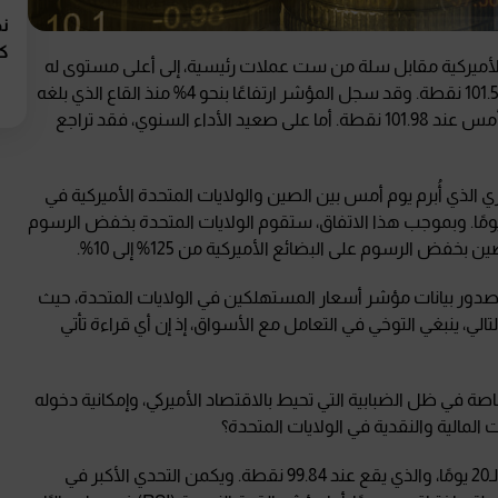
نظ
كو
 الأميركية مقابل سلة من ست عملات رئيسية، إلى أعلى مستوى له
اق
منذ 11 أبريل 2025 عند 101.94 نقطة، ليتداول حاليًا عند مستوى 101.50 نقطة. وقد سجل المؤشر ارتفاعًا بنحو 4% منذ القاع الذي بلغه
في 21 أبريل 2025 عند 97.92 نقطة، وحتى القمة التي بلغها يوم أمس عند 101.98 نقطة. أما على صعيد الأداء السنوي، فقد تراجع
ي الذي أُبرم يوم أمس بين الصين والولايات المتحدة الأميركية في
يسرا، والذي ينص على وقف الإجراءات التصعيدية لمدة 90 يومًا. وبموجب هذا الاتفاق، ستقوم الولايات المتحدة بخفض الرسوم
مام الساعة 16:30 بتوقيت الإمارات صدور بيانات مؤشر أسعار المستهلكين في الولايات المتحدة، حيث
عند مستوى 2.4% لشهر أبريل. وبالتالي، ينبغي التوخي في التعامل مع الأسواق، إذ إن أي قراءة تأتي
صة في ظل الضبابية التي تحيط بالاقتصاد الأميركي، وإمكانية دخوله
 المالية والنقدية في الولايات المتحدة؟
من الناحية الفنية، تمكن المؤشر من اختراق المتوسط المتحرك لـ20 يومًا، والذي يقع عند 99.84 نقطة. ويكمن التحدي الأكبر في