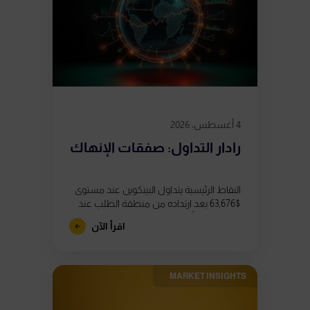
4 أغسطس، 2026
رادار التداول: صفقات الإنهاك
النقاط الرئيسية يتداول البيتكوين عند مستوى
$63,676 بعد ارتداده من منطقة الطلب عند
$62,800، إلا أن ظهور ثلاثة تباعدات هبوطية
اقرأ الآن
في مؤشر القوة النسبية (RSI)...
MARKET INSIGHTS​