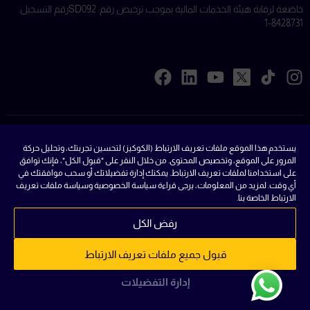
خاضعة لرقابة هيئة الخدمات المالية بموجب ترخيص رقم: SD092
رقم التسجيل:
8428731-1
ملفات تعريف الارتباط
يستخدم هذا الموقع ملفات تعريف الارتباط (الكوكيز) لتحسين تجربتك، وتحليل حركة
المرور على الموقع، وتخصيص المحتوى. من خلال النقر على "قبول الكل"، فإنك توافق
القوانين
على استخدامنا لملفات تعريف الارتباط. يمكنك إدارة تفضيلاتك أو سحب موافقتك في
أي وقت. لمزيد من المعلومات، يرجى قراءة سياسة الخصوصية وسياسة ملفات تعريف
الشروط والاحكام
الارتباط الخاصة بنا.
سياسة الخصوصية
رفض الكل
الأسئلة الشائعة
قبول جميع ملفات تعريف الارتباط
خريطة الموقع
إدارة التفضيلات