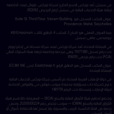
في سيشل، تُعد توركس الاسم التجاري لشركة توركس غلوبال ليمتد، الخاضعة
لرقابة هيئة الخدمات المالية في سيشل (رقم الترخيص SD092).
عنوان المكتب المسجل هو: Suite 18, Third Floor, Vairam Building,
Providence, Mahé, Seychelles.
بينما العنوان الفعلي هو: الجناح 3، المكتب 4، الطابق الثالث، KB Emporium،
بروفيدنس، ماهي، سيشل.
في المملكة المتحدة، تُعد شركة توركس ليمتد شركة مسجلة في إنجلترا وويلز
تحت رقم تسجيل 11077380، وهي مرخصة وخاضعة لرقابة هيئة السلوك المالي
(FCA) تحت رقم مرجعي 816055.
عنوان المكتب المسجل هو: الطابق الرابع، 4 Eastcheap، لندن، EC3M 1AE،
المملكة المتحدة.
في دولة الإمارات العربية المتحدة، تم تأسيس شركة توركس للخدمات المالية
ذ.م.م كشركة ذات مسؤولية محدودة بموجب قوانين دبي والقوانين الاتحادية
لدولة الإمارات، ومسجلة تحت الرقم 1381759.
وتخضع لتنظيم هيئة الأوراق المالية والسلع (SCA) — المعروفة حاليًا باسم هيئة
الأوراق المالية والسلع (CMA) — بموجب ترخيص رقم 20200000224، وتحمل
رخصة من الفئة الخامسة: الترتيب والمشورة، ولا يُسمح لها بالاحتفاظ بأموال أو
أصول العملاء.