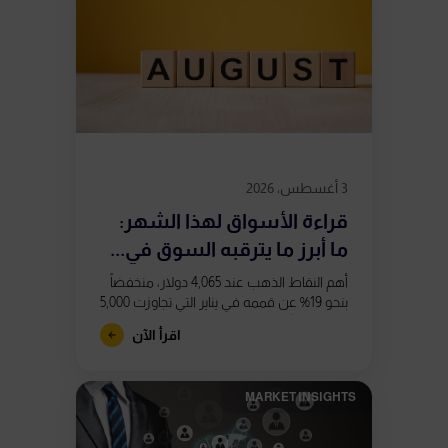
3 أغسطس، 2026
قراءة الأسواق لهذا الشهر:
ما أبرز ما يترقبه السوق في...
أهم النقاط الذهب عند 4,065 دولار، منخفضاً
بنحو 19% عن قممه في يناير التي تجاوزت 5,000
دولار. تشكّل تباعدان صعوديان في مؤشر
اقرأ الآن
RSI على الرسم...
MARKET INSIGHTS​