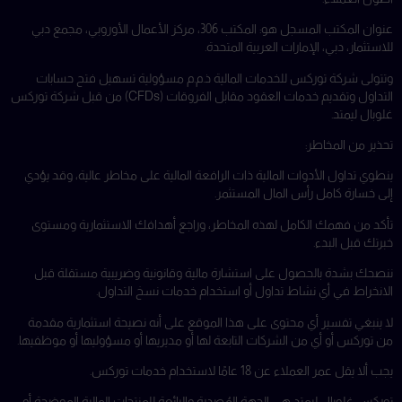
عنوان المكتب المسجل هو: المكتب 306، مركز الأعمال الأوروبي، مجمع دبي
للاستثمار، دبي، الإمارات العربية المتحدة.
وتتولى شركة توركس للخدمات المالية ذ.م.م مسؤولية تسهيل فتح حسابات
التداول وتقديم خدمات العقود مقابل الفروقات (CFDs) من قبل شركة توركس
غلوبال ليمتد.
تحذير من المخاطر:
ينطوي تداول الأدوات المالية ذات الرافعة المالية على مخاطر عالية، وقد يؤدي
إلى خسارة كامل رأس المال المستثمر.
تأكد من فهمك الكامل لهذه المخاطر، وراجع أهدافك الاستثمارية ومستوى
خبرتك قبل البدء.
ننصحك بشدة بالحصول على استشارة مالية وقانونية وضريبية مستقلة قبل
الانخراط في أي نشاط تداول أو استخدام خدمات نسخ التداول.
لا ينبغي تفسير أي محتوى على هذا الموقع على أنه نصيحة استثمارية مقدمة
من توركس أو أي من الشركات التابعة لها أو مديريها أو مسؤوليها أو موظفيها.
يجب ألا يقل عمر العملاء عن 18 عامًا لاستخدام خدمات توركس.
توركس غلوبال ليمتد هي الجهة المُصدِرة والبائعة للمنتجات المالية الموضحة أو