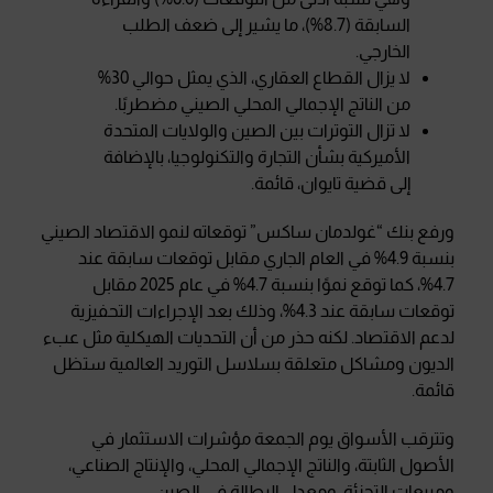
السابقة (8.7%)، ما يشير إلى ضعف الطلب
الخارجي.
لا يزال القطاع العقاري، الذي يمثل حوالي 30%
من الناتج الإجمالي المحلي الصيني مضطربًا.
لا تزال التوترات بين الصين والولايات المتحدة
الأميركية بشأن التجارة والتكنولوجيا، بالإضافة
إلى قضية تايوان، قائمة.
ورفع بنك “غولدمان ساكس” توقعاته لنمو الاقتصاد الصيني
بنسبة 4.9% في العام الجاري مقابل توقعات سابقة عند
4.7%، كما توقع نموًا بنسبة 4.7% في عام 2025 مقابل
توقعات سابقة عند 4.3%، وذلك بعد الإجراءات التحفيزية
لدعم الاقتصاد. لكنه حذر من أن التحديات الهيكلية مثل عبء
الديون ومشاكل متعلقة بسلاسل التوريد العالمية ستظل
قائمة.
وتترقب الأسواق يوم الجمعة مؤشرات الاستثمار في
الأصول الثابتة، والناتج الإجمالي المحلي، والإنتاج الصناعي،
ومبيعات التجزئة، ومعدل البطالة في الصين.