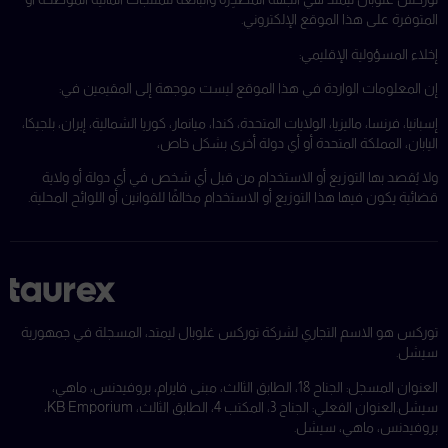
المتوفرة على هذا الموقع الإلكتروني.
إخلاء المسؤولية الإقليمي:
إن المعلومات الواردة في هذا الموقع ليست موجهة إلى المقيمين في:
إسبانيا، فرنسا، ماليزيا، الولايات المتحدة، كندا، ميانمار، كوريا الشمالية، إيران، بلجيكا،
اليابان، المملكة المتحدة أو أي دولة أخرى بشكل خاص،
ولا يُقصد بها التوزيع أو الاستخدام من قبل أي شخص في أي دولة أو ولاية
قضائية يكون فيها هذا التوزيع أو الاستخدام مخالفًا للقوانين أو اللوائح المحلية.
توركس هو الاسم التجاري لشركة توركس غلوبال ليمتد، المسجلة في جمهورية
سيشل.
العنوان المسجل: الجناح 18، الطابق الثالث، مبنى فايرام، بروفيدنس، ماهي،
سيشل.
العنوان الفعلي: الجناح 3، المكتب 4، الطابق الثالث، KB Emporium،
بروفيدنس، ماهي، سيشل.