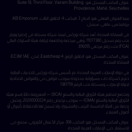
عنوان المكتب المسجل هو: Suite 18, Third Floor, Vairam Building,
Providence, Mahé, Seychelles.
بينما العنوان الفعلي هو: الجناح 3، المكتب 4، الطابق الثالث، KB Emporium،
بروفيدنس، ماهي، سيشل.
في المملكة المتحدة، تُعد شركة توركس ليمتد شركة مسجلة في إنجلترا وويلز
تحت رقم تسجيل 11077380، وهي مرخصة وخاضعة لرقابة هيئة السلوك المالي
(FCA) تحت رقم مرجعي 816055.
عنوان المكتب المسجل هو: الطابق الرابع، 4 Eastcheap، لندن، EC3M 1AE،
المملكة المتحدة.
في دولة الإمارات العربية المتحدة، تم تأسيس شركة توركس للخدمات المالية
ذ.م.م كشركة ذات مسؤولية محدودة بموجب قوانين دبي والقوانين الاتحادية
لدولة الإمارات، ومسجلة تحت الرقم 1381759.
وتخضع لتنظيم هيئة الأوراق المالية والسلع (SCA) — المعروفة حاليًا باسم هيئة
الأوراق المالية والسلع (CMA) — بموجب ترخيص رقم 20200000224، وتحمل
رخصة من الفئة الخامسة: الترتيب والمشورة، ولا يُسمح لها بالاحتفاظ بأموال أو
أصول العملاء.
عنوان المكتب المسجل هو: المكتب 306، مركز الأعمال الأوروبي، مجمع دبي
للاستثمار، دبي، الإمارات العربية المتحدة.