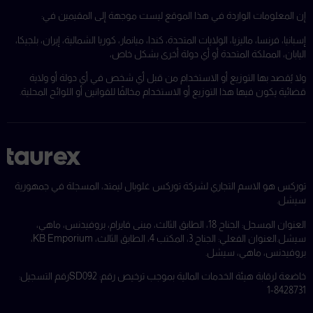
إن المعلومات الواردة في هذا الموقع ليست موجهة إلى المقيمين في:
إسبانيا، فرنسا، ماليزيا، الولايات المتحدة، كندا، ميانمار، كوريا الشمالية، إيران، بلجيكا،
اليابان، المملكة المتحدة أو أي دولة أخرى بشكل خاص،
ولا يُقصد بها التوزيع أو الاستخدام من قبل أي شخص في أي دولة أو ولاية
قضائية يكون فيها هذا التوزيع أو الاستخدام مخالفًا للقوانين أو اللوائح المحلية.
توركس هو الاسم التجاري لشركة توركس غلوبال ليمتد، المسجلة في جمهورية
سيشل.
العنوان المسجل: الجناح 18، الطابق الثالث، مبنى فايرام، بروفيدنس، ماهي،
سيشل.
العنوان الفعلي: الجناح 3، المكتب 4، الطابق الثالث، KB Emporium،
بروفيدنس، ماهي، سيشل.
خاضعة لرقابة هيئة الخدمات المالية بموجب ترخيص رقم: SD092
رقم التسجيل:
8428731-1