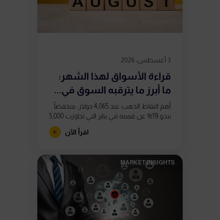
3 أغسطس، 2026
قراءة الأسواق لهذا الشهر:
ما أبرز ما يترقبه السوق في...
أهم النقاط الذهب عند 4,065 دولار، منخفضاً
بنحو 19% عن قممه في يناير التي تجاوزت 5,000
دولار. تشكّل تباعدان صعوديان في مؤشر
اقرأ الآن
RSI على الرسم...
MARKET INSIGHTS​