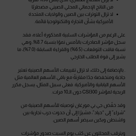
من الناتج الإجمالي المحلي الصيني، مضطربًا
لا تزال التوترات بين الصين والولايات المتحدة
الأميركية بشأن التجارة والتكنولوجيا قائمة.
على الرغم من المؤشرات السلبية المذكورة أعلاه، فقد
سجل مؤشر الصادرات بالأمس نموًا بنسبة 8.7%، وهي
نسبة فاقت التوقعات (6.5%) والقراءة السابقة (7.0%)، ما
يشير إلى قوة الطلب الخارجي
. بالإضافة إلى ذلك، لا تزال تقييمات الأسهم الصينية تعتبر
جاذبة ومنخفضة جدًا مقارنةً مع باقي الأسهم العالمية مثل
الأسهم اليابانية والأميركية. فعلى سبيل المثال، يسجل مكرر
الربحية لمؤشر CSI300 دون الـ10 مرات.
وقد خفّض جي بي مورغان توصيته للأسهم الصينية من
“شراء” إلى “حياد”، مشيرًا إلى أن حدوث حرب تجارية بين
واشنطن وبكين سيضر أسهم الصين.
ويترقب المحللون عن كثب يوم السبت صدور مؤشرات