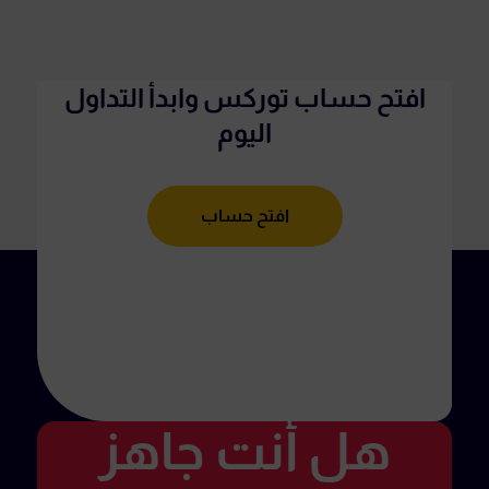
افتح حساب توركس وابدأ التداول
اليوم
افتح حساب
هل أنت جاهز