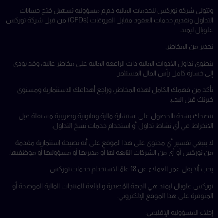
وتتولى شركة توركس للخدمات المالية ذ.م.م مسؤولية تسهيل فتح حسابات
التداول وتقديم خدمات العقود مقابل الفروقات (CFDs) من قبل شركة توركس
غلوبال ليمتد.
تحذير من المخاطر:
ينطوي تداول الأدوات المالية ذات الرافعة المالية على مخاطر عالية، وقد يؤدي
إلى خسارة كامل رأس المال المستثمر.
تأكد من فهمك الكامل لهذه المخاطر، وراجع أهدافك الاستثمارية ومستوى
خبرتك قبل البدء.
ننصحك بشدة بالحصول على استشارة مالية وقانونية وضريبية مستقلة قبل
الانخراط في أي نشاط تداول أو استخدام خدمات نسخ التداول.
لا ينبغي تفسير أي محتوى على هذا الموقع على أنه نصيحة استثمارية مقدمة
من توركس أو أي من الشركات التابعة لها أو مديريها أو مسؤوليها أو موظفيها.
يجب ألا يقل عمر العملاء عن 18 عامًا لاستخدام خدمات توركس.
توركس غلوبال ليمتد هي الجهة المُصدِرة والبائعة للمنتجات المالية الموضحة أو
المتوفرة على هذا الموقع الإلكتروني.
إخلاء المسؤولية الإقليمي: