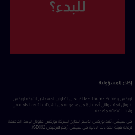
للبدء؟
إخلاء المسؤولية
توركس وTaurex Prime هما الاسمان التجاريان المسجلان لشركة توركس
غلوبال ليمتد ، والتي تُعد جزءًا من مجموعة من الشركات التابعة العاملة في
ولايات قضائية متعددة.
في سيشل، تُعد توركس الاسم التجاري لشركة توركس غلوبال ليمتد، الخاضعة
لرقابة هيئة الخدمات المالية في سيشل (رقم الترخيص SD092).