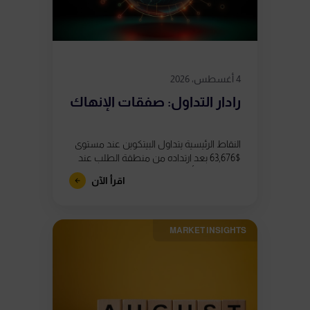
4 أغسطس، 2026
رادار التداول: صفقات الإنهاك
النقاط الرئيسية يتداول البيتكوين عند مستوى
$63,676 بعد ارتداده من منطقة الطلب عند
$62,800، إلا أن ظهور ثلاثة تباعدات هبوطية
اقرأ الآن
في مؤشر القوة النسبية (RSI)...
MARKET INSIGHTS​