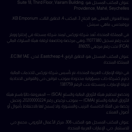
عنوان المكتب المسجل هو: Suite 18, Third Floor, Vairam Building,
Providence, Mahé, Seychelles.
بينما العنوان الفعلي هو: الجناح 3، المكتب 4، الطابق الثالث، KB Emporium،
بروفيدنس، ماهي، سيشل.
في المملكة المتحدة، تُعد شركة توركس ليمتد شركة مسجلة في إنجلترا وويلز
تحت رقم تسجيل 11077380، وهي مرخصة وخاضعة لرقابة هيئة السلوك المالي
(FCA) تحت رقم مرجعي 816055.
عنوان المكتب المسجل هو: الطابق الرابع، 4 Eastcheap، لندن، EC3M 1AE،
المملكة المتحدة.
في دولة الإمارات العربية المتحدة، تم تأسيس شركة توركس للخدمات المالية
ذ.م.م كشركة ذات مسؤولية محدودة بموجب قوانين دبي والقوانين الاتحادية
لدولة الإمارات، ومسجلة تحت الرقم 1381759.
وتخضع لتنظيم هيئة الأوراق المالية والسلع (SCA) — المعروفة حاليًا باسم هيئة
الأوراق المالية والسلع (CMA) — بموجب ترخيص رقم 20200000224، وتحمل
رخصة من الفئة الخامسة: الترتيب والمشورة، ولا يُسمح لها بالاحتفاظ بأموال أو
أصول العملاء.
عنوان المكتب المسجل هو: المكتب 306، مركز الأعمال الأوروبي، مجمع دبي
للاستثمار، دبي، الإمارات العربية المتحدة.