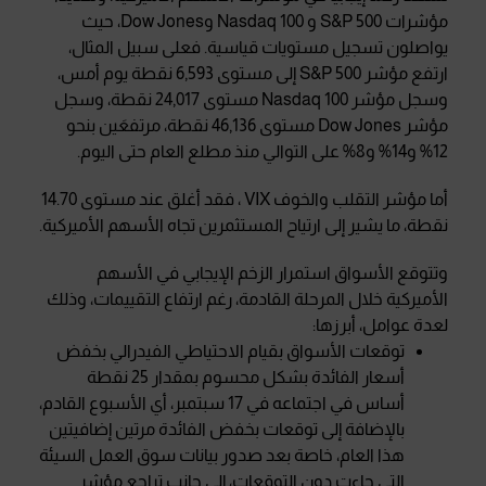
مؤشرات S&P 500 و Nasdaq 100 وDow Jones، حيث
يواصلون تسجيل مستويات قياسية. فعلى سبيل المثال،
ارتفع مؤشر S&P 500 إلى مستوى 6,593 نقطة يوم أمس،
وسجل مؤشر Nasdaq 100 مستوى 24,017 نقطة، وسجل
مؤشر Dow Jones مستوى 46,136 نقطة، مرتفعَين بنحو
12% و14% و8% على التوالي منذ مطلع العام حتى اليوم.
أما مؤشر التقلب والخوف VIX ، فقد أغلق عند مستوى 14.70
نقطة، ما يشير إلى ارتياح المستثمرين تجاه الأسهم الأميركية.
وتتوقع الأسواق استمرار الزخم الإيجابي في الأسهم
الأميركية خلال المرحلة القادمة، رغم ارتفاع التقييمات، وذلك
لعدة عوامل، أبرزها:
توقعات الأسواق بقيام الاحتياطي الفيدرالي بخفض
أسعار الفائدة بشكل محسوم بمقدار 25 نقطة
أساس في اجتماعه في 17 سبتمبر، أي الأسبوع القادم،
بالإضافة إلى توقعات بخفض الفائدة مرتين إضافيتين
هذا العام، خاصة بعد صدور بيانات سوق العمل السيئة
التي جاءت دون التوقعات، إلى جانب تراجع مؤشر