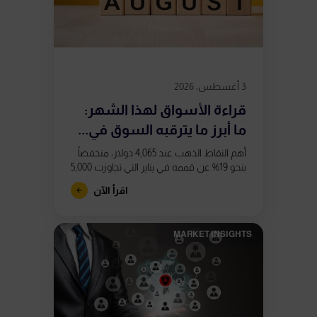
3 أغسطس، 2026
قراءة الأسواق لهذا الشهر:
ما أبرز ما يترقبه السوق في...
أهم النقاط الذهب عند 4,065 دولار، منخفضاً
بنحو 19% عن قممه في يناير التي تجاوزت 5,000
دولار. تشكّل تباعدان صعوديان في مؤشر
اقرأ الآن
RSI على الرسم...
MARKET INSIGHTS​