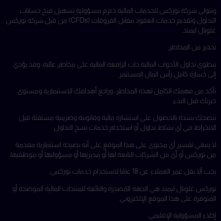
وتتولى شركة توركس للخدمات المالية ذ.م.م مسؤولية تسهيل فتح حسابات
التداول وتقديم خدمات العقود مقابل الفروقات (CFDs) من قبل شركة توركس
غلوبال ليمتد.
تحذير من المخاطر:
ينطوي تداول الأدوات المالية ذات الرافعة المالية على مخاطر عالية، وقد يؤدي
إلى خسارة كامل رأس المال المستثمر.
تأكد من فهمك الكامل لهذه المخاطر، وراجع أهدافك الاستثمارية ومستوى
خبرتك قبل البدء.
ننصحك بشدة بالحصول على استشارة مالية وقانونية وضريبية مستقلة قبل
الانخراط في أي نشاط تداول أو استخدام خدمات نسخ التداول.
لا ينبغي تفسير أي محتوى على هذا الموقع على أنه نصيحة استثمارية مقدمة
من توركس أو أي من الشركات التابعة لها أو مديريها أو مسؤوليها أو موظفيها.
يجب ألا يقل عمر العملاء عن 18 عامًا لاستخدام خدمات توركس.
توركس غلوبال ليمتد هي الجهة المُصدِرة والبائعة للمنتجات المالية الموضحة أو
المتوفرة على هذا الموقع الإلكتروني.
إخلاء المسؤولية الإقليمي: