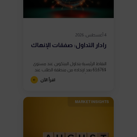
4 أغسطس، 2026
رادار التداول: صفقات الإنهاك
النقاط الرئيسية يتداول البيتكوين عند مستوى
$63,676 بعد ارتداده من منطقة الطلب عند
$62,800، إلا أن ظهور ثلاثة تباعدات هبوطية
اقرأ الآن
في مؤشر القوة النسبية (RSI)...
MARKET INSIGHTS​