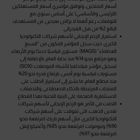
أسعار المنتجين، وتوافق مؤشري أسعار المستهلكين
(الرئيسي والأساسي) على أساس سنوي مع
التوقعات، رغم أنهما لا يزالان بعيدين عن المستهدف
البالغ 2% من قبل الفيدرالي.
استمرار الزخم الإيجابي لأسهم شركات التكنولوجيا
الكبرى، حيث سجل المؤشر المكون من “السبع
العظماء” (MAGS) مستوى قياسيًا جديدًا يوم الأربعاء،
وهو مرتفع بنحو 14% منذ بداية العام، بالإضافة إلى
تسجيل مؤشر فيلادلفيا لأشباه الموصلات (SOX)
مستويات قياسية يوم أمس، بارتفاع قدره نحو 20%
منذ مطلع العام، ما يشير إلى استمرار الطلب على
المنتجات المرتبطة بالذكاء الاصطناعي والتدفقات
الاستثمارية الضخمة على البنية التحتية لهذا القطاع.
اللافت في الأمر هو الزخم الإيجابي لأسهم شركات
تعدين الذهب، التي تفوقت على أسهم شركات
التكنولوجيا الكبرى، مثل أسهم باريك (مرتفعة بنحو
90%) ونيومونت (مرتفعة بنحو 85%) وأغنيكو إيفل
(مرتفعة بنحو 97%).