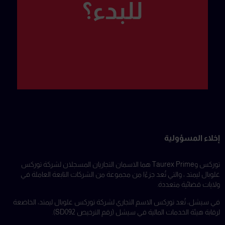
للبدء؟
إخلاء المسؤولية
توركس وTaurex Prime هما الاسمان التجاريان المسجلان لشركة توركس
غلوبال ليمتد ، والتي تُعد جزءًا من مجموعة من الشركات التابعة العاملة في
ولايات قضائية متعددة.
في سيشل، تُعد توركس الاسم التجاري لشركة توركس غلوبال ليمتد، الخاضعة
لرقابة هيئة الخدمات المالية في سيشل (رقم الترخيص SD092).