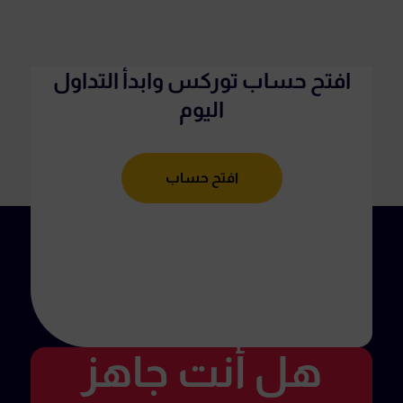
افتح حساب توركس وابدأ التداول
اليوم
افتح حساب
هل أنت جاهز