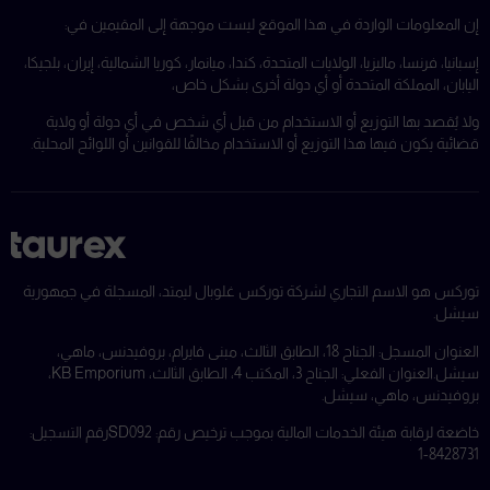
إن المعلومات الواردة في هذا الموقع ليست موجهة إلى المقيمين في:
إسبانيا، فرنسا، ماليزيا، الولايات المتحدة، كندا، ميانمار، كوريا الشمالية، إيران، بلجيكا،
اليابان، المملكة المتحدة أو أي دولة أخرى بشكل خاص،
ولا يُقصد بها التوزيع أو الاستخدام من قبل أي شخص في أي دولة أو ولاية
قضائية يكون فيها هذا التوزيع أو الاستخدام مخالفًا للقوانين أو اللوائح المحلية.
توركس هو الاسم التجاري لشركة توركس غلوبال ليمتد، المسجلة في جمهورية
سيشل.
العنوان المسجل: الجناح 18، الطابق الثالث، مبنى فايرام، بروفيدنس، ماهي،
سيشل.
العنوان الفعلي: الجناح 3، المكتب 4، الطابق الثالث، KB Emporium،
بروفيدنس، ماهي، سيشل.
خاضعة لرقابة هيئة الخدمات المالية بموجب ترخيص رقم: SD092
رقم التسجيل:
8428731-1