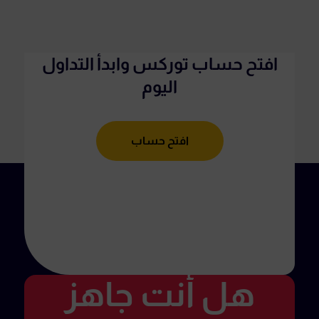
افتح حساب توركس وابدأ التداول
اليوم
افتح حساب
هل أنت جاهز