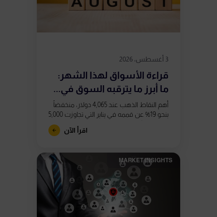
3 أغسطس، 2026
قراءة الأسواق لهذا الشهر:
ما أبرز ما يترقبه السوق في...
أهم النقاط الذهب عند 4,065 دولار، منخفضاً
بنحو 19% عن قممه في يناير التي تجاوزت 5,000
دولار. تشكّل تباعدان صعوديان في مؤشر
اقرأ الآن
RSI على الرسم...
MARKET INSIGHTS​