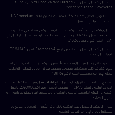
عنوان المكتب المسجل هو: Suite 18, Third Floor, Vairam Building,
Providence, Mahé, Seychelles.
بينما العنوان الفعلي هو: الجناح 3، المكتب 4، الطابق الثالث، KB Emporium،
بروفيدنس، ماهي، سيشل.
في المملكة المتحدة، تُعد شركة توركس ليمتد شركة مسجلة في إنجلترا وويلز
تحت رقم تسجيل 11077380، وهي مرخصة وخاضعة لرقابة هيئة السلوك المالي
(FCA) تحت رقم مرجعي 816055.
عنوان المكتب المسجل هو: الطابق الرابع، 4 Eastcheap، لندن، EC3M 1AE،
المملكة المتحدة.
في دولة الإمارات العربية المتحدة، تم تأسيس شركة توركس للخدمات المالية
ذ.م.م كشركة ذات مسؤولية محدودة بموجب قوانين دبي والقوانين الاتحادية
لدولة الإمارات، ومسجلة تحت الرقم 1381759.
وتخضع لتنظيم هيئة الأوراق المالية والسلع (SCA) — المعروفة حاليًا باسم هيئة
الأوراق المالية والسلع (CMA) — بموجب ترخيص رقم 20200000224، وتحمل
رخصة من الفئة الخامسة: الترتيب والمشورة، ولا يُسمح لها بالاحتفاظ بأموال أو
أصول العملاء.
عنوان المكتب المسجل هو: المكتب 306، مركز الأعمال الأوروبي، مجمع دبي
للاستثمار، دبي، الإمارات العربية المتحدة.