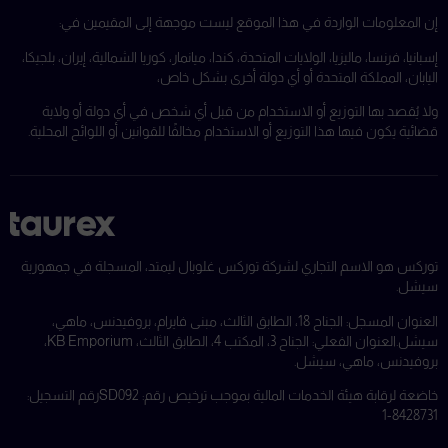
إن المعلومات الواردة في هذا الموقع ليست موجهة إلى المقيمين في:
إسبانيا، فرنسا، ماليزيا، الولايات المتحدة، كندا، ميانمار، كوريا الشمالية، إيران، بلجيكا،
اليابان، المملكة المتحدة أو أي دولة أخرى بشكل خاص،
ولا يُقصد بها التوزيع أو الاستخدام من قبل أي شخص في أي دولة أو ولاية
قضائية يكون فيها هذا التوزيع أو الاستخدام مخالفًا للقوانين أو اللوائح المحلية.
توركس هو الاسم التجاري لشركة توركس غلوبال ليمتد، المسجلة في جمهورية
سيشل.
العنوان المسجل: الجناح 18، الطابق الثالث، مبنى فايرام، بروفيدنس، ماهي،
سيشل.
العنوان الفعلي: الجناح 3، المكتب 4، الطابق الثالث، KB Emporium،
بروفيدنس، ماهي، سيشل.
خاضعة لرقابة هيئة الخدمات المالية بموجب ترخيص رقم: SD092
رقم التسجيل:
8428731-1