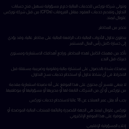
وتتولى شركة توركس للخدمات المالية ذ.م.م مسؤولية تسهيل فتح حسابات
التداول وتقديم خدمات العقود مقابل الفروقات (CFDs) من قبل شركة توركس
غلوبال ليمتد.
تحذير من المخاطر:
ينطوي تداول الأدوات المالية ذات الرافعة المالية على مخاطر عالية، وقد يؤدي
إلى خسارة كامل رأس المال المستثمر.
تأكد من فهمك الكامل لهذه المخاطر، وراجع أهدافك الاستثمارية ومستوى
خبرتك قبل البدء.
ننصحك بشدة بالحصول على استشارة مالية وقانونية وضريبية مستقلة قبل
الانخراط في أي نشاط تداول أو استخدام خدمات نسخ التداول.
لا ينبغي تفسير أي محتوى على هذا الموقع على أنه نصيحة استثمارية مقدمة
من توركس أو أي من الشركات التابعة لها أو مديريها أو مسؤوليها أو موظفيها.
يجب ألا يقل عمر العملاء عن 18 عامًا لاستخدام خدمات توركس.
توركس غلوبال ليمتد هي الجهة المُصدِرة والبائعة للمنتجات المالية الموضحة أو
المتوفرة على هذا الموقع الإلكتروني.
إخلاء المسؤولية الإقليمي: