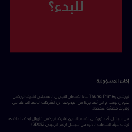
للبدء؟
إخلاء المسؤولية
توركس وTaurex Prime هما الاسمان التجاريان المسجلان لشركة توركس
غلوبال ليمتد ، والتي تُعد جزءًا من مجموعة من الشركات التابعة العاملة في
ولايات قضائية متعددة.
في سيشل، تُعد توركس الاسم التجاري لشركة توركس غلوبال ليمتد، الخاضعة
لرقابة هيئة الخدمات المالية في سيشل (رقم الترخيص SD092).