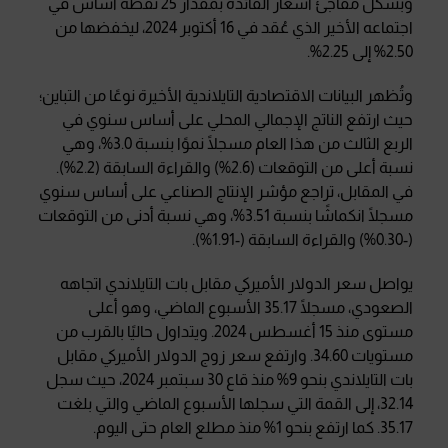
وبشكل مفاجئ أسعار الفائدة بمقدار 25 نقطة أساس في
اجتماعه الأخير الذي عُقد في 16 أكتوبر 2024، ليخفضها من
2.50% إلى 2.25%.
وتُظهر البيانات الاقتصادية التايلاندية الأخيرة نوعًا من التباين؛
حيث ارتفع الناتج الإجمالي المحلي على أساس سنوي في
الربع الثالث من هذا العام مسجلًا نموًا بنسبة 3.0%، وهي
نسبة أعلى من التوقعات (2.6%) والقراءة السابقة (2.2%).
في المقابل، تراجع مؤشر الإنتاج الصناعي على أساس سنوي
مسجلًا انكماشًا بنسبة 3.51%، وهي نسبة أدنى من التوقعات
(-0.30%) والقراءة السابقة (-1.91%).
يواصل سعر الدولار الأميركي مقابل بات التايلاندي اتجاهه
الصعودي، مسجلًا 35.17 الأسبوع الماضي، وهو أعلى
مستوى منذ 15 أغسطس 2024. ويتداول حاليًا بالقرب من
مستويات 34.60. وارتفع سعر زوج الدولار الأميركي مقابل
بات التايلاندي بنحو 9% منذ قاع 30 سبتمبر 2024، حيث سجل
32.14، إلى القمة التي سجلها الأسبوع الماضي والتي بلغت
35.17. كما ارتفع بنحو 1% منذ مطلع العام حتى اليوم.