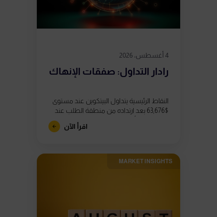
4 أغسطس، 2026
رادار التداول: صفقات الإنهاك
النقاط الرئيسية يتداول البيتكوين عند مستوى
$63,676 بعد ارتداده من منطقة الطلب عند
$62,800، إلا أن ظهور ثلاثة تباعدات هبوطية
اقرأ الآن
في مؤشر القوة النسبية (RSI)...
MARKET INSIGHTS​