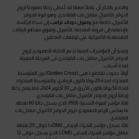
والجدير بالذكر أن عاملًا مهمًا قد أعطى زخمًا صعوديًا لزوج
الدولار الأميركي مقابل بات التايلاندي، وهو قوة الدولار
الأميركي، خاصةً مع
وصول دونالد ترامب
إلى سدة الرئاسة،
بالإضافة إلى مرونة الاقتصاد الأميركي وتفوق معظم البيانات
الاقتصادية الأميركية على توقعات المحللين.
ويبدو أن المؤشرات الفنية تدعم الاتجاه الصعودي لزوج
الدولار الأميركي مقابل بات التايلاندي في المرحلة المقبلة
لعدة أسباب:
أولًا: حدوث تقاطع ذهبي (Golden Cross) بين المتوسط
المتحرك لمدة 20 يومًا باللون الرمادي، والمتوسط المتحرك
لمدة 50 يومًا باللون الأزرق في 30 أكتوبر 2024، مما يمنح زخمًا
إيجابيًا لزوج الدولار الأميركي مقابل بات التايلاندي.
ثانيًا: مؤشر القوة النسبية (RSI) الذي يسجل حاليًا 60 نقطة،
ما يعكس الزخم الصعودي لزوج الدولار الأميركي مقابل بات
التايلاندي.
ثالثًا: يسجل مؤشر التحرك الإيجابي (DMI+) حوالي 29 نقطة،
مقابل مؤشر التحرك السلبي (DMI-) الذي يسجل حوالي 12