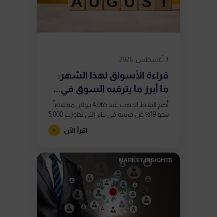
3 أغسطس، 2026
قراءة الأسواق لهذا الشهر:
ما أبرز ما يترقبه السوق في...
أهم النقاط الذهب عند 4,065 دولار، منخفضاً
بنحو 19% عن قممه في يناير التي تجاوزت 5,000
دولار. تشكّل تباعدان صعوديان في مؤشر
اقرأ الآن
RSI على الرسم...
MARKET INSIGHTS​