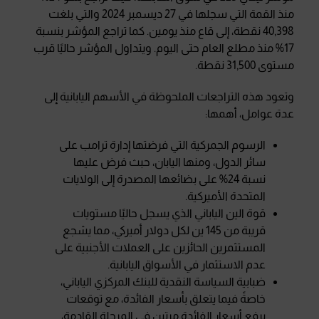
منذ القمة التي سجلها في 27 ديسمبر 2024 والتي بلغت
40,398 نقطة، إلى قاع منذ يومين. كما تراجع المؤشر بنسبة
17% منذ مطلع العام حتى اليوم. ويتداول المؤشر حاليًا قرب
مستوى 31,500 نقطة.
وتعود هذه التراجعات الملحوظة في الأسهم اليابانية إلى
عدة عوامل، أهمها:
الرسوم الجمركية التي فرضتها إدارة ترامب على
سائر الدول، ومنها اليابان، حبث فرض عليها
نسبة 24% على بضائعها المصدرة إلى الولايات
المتحدة الأميركية.
قوة الين الياباني الذي يسجل حاليًا مستويات
قريبة من 145 ين لكل دولار أميركي، مما يشجع
المستثمرين الحائزين على العملات الأجنبية على
عدم الاستثمار في الأسواق اليابانية.
ضبابية السياسة النقدية للبنك المركزي الياباني،
خاصةً فيما يتعلق بأسعار الفائدة، مع توقعات
برفع أسعار الفائدة مرتين في المرحلة القادمة،