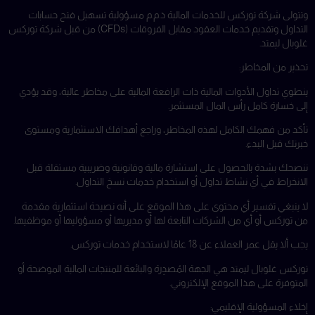
وتتولى شركة توركس للخدمات المالية ذ.م.م مسؤولية تسهيل فتح حسابات
التداول وتقديم خدمات العقود مقابل الفروقات (CFDs) من قبل شركة توركس
غلوبال ليمتد.
تحذير من المخاطر:
ينطوي تداول الأدوات المالية ذات الرافعة المالية على مخاطر عالية، وقد يؤدي
إلى خسارة كامل رأس المال المستثمر.
تأكد من فهمك الكامل لهذه المخاطر، وراجع أهدافك الاستثمارية ومستوى
خبرتك قبل البدء.
ننصحك بشدة بالحصول على استشارة مالية وقانونية وضريبية مستقلة قبل
الانخراط في أي نشاط تداول أو استخدام خدمات نسخ التداول.
لا ينبغي تفسير أي محتوى على هذا الموقع على أنه نصيحة استثمارية مقدمة
من توركس أو أي من الشركات التابعة لها أو مديريها أو مسؤوليها أو موظفيها.
يجب ألا يقل عمر العملاء عن 18 عامًا لاستخدام خدمات توركس.
توركس غلوبال ليمتد هي الجهة المُصدِرة والبائعة للمنتجات المالية الموضحة أو
المتوفرة على هذا الموقع الإلكتروني.
إخلاء المسؤولية الإقليمي: