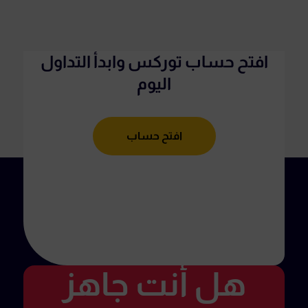
افتح حساب توركس وابدأ التداول
اليوم
افتح حساب
هل أنت جاهز