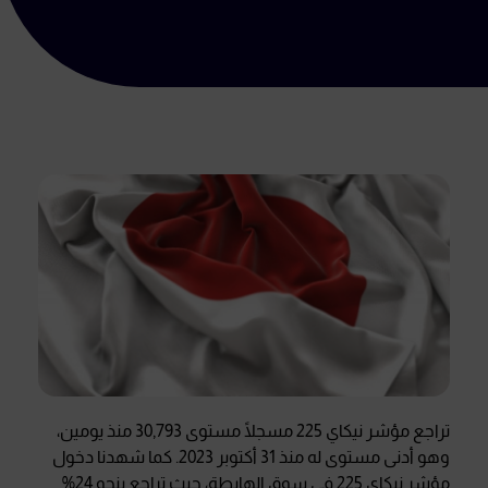
تراجع مؤشر نيكاي 225 مسجلًا مستوى 30,793 منذ يومين،
وهو أدنى مستوى له منذ 31 أكتوبر 2023. كما شهدنا دخول
مؤشر نيكاي 225 في سوق الهابطة، حيث تراجع بنحو 24%