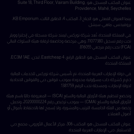
عنوان المكتب المسجل هو: Suite 18, Third Floor, Vairam Building,
Providence, Mahé, Seychelles.
بينما العنوان الفعلي هو: الجناح 3، المكتب 4، الطابق الثالث، KB Emporium،
بروفيدنس، ماهي، سيشل.
في المملكة المتحدة، تُعد شركة توركس ليمتد شركة مسجلة في إنجلترا وويلز
تحت رقم تسجيل 11077380، وهي مرخصة وخاضعة لرقابة هيئة السلوك المالي
(FCA) تحت رقم مرجعي 816055.
عنوان المكتب المسجل هو: الطابق الرابع، 4 Eastcheap، لندن، EC3M 1AE،
المملكة المتحدة.
في دولة الإمارات العربية المتحدة، تم تأسيس شركة توركس للخدمات المالية
ذ.م.م كشركة ذات مسؤولية محدودة بموجب قوانين دبي والقوانين الاتحادية
لدولة الإمارات، ومسجلة تحت الرقم 1381759.
وتخضع لتنظيم هيئة الأوراق المالية والسلع (SCA) — المعروفة حاليًا باسم هيئة
الأوراق المالية والسلع (CMA) — بموجب ترخيص رقم 20200000224، وتحمل
رخصة من الفئة الخامسة: الترتيب والمشورة، ولا يُسمح لها بالاحتفاظ بأموال أو
أصول العملاء.
عنوان المكتب المسجل هو: المكتب 306، مركز الأعمال الأوروبي، مجمع دبي
للاستثمار، دبي، الإمارات العربية المتحدة.