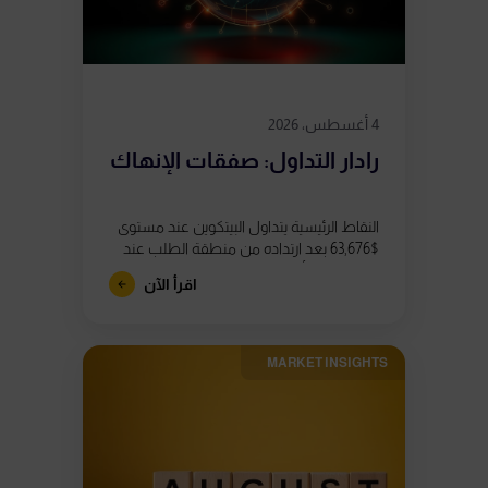
4 أغسطس، 2026
رادار التداول: صفقات الإنهاك
النقاط الرئيسية يتداول البيتكوين عند مستوى
$63,676 بعد ارتداده من منطقة الطلب عند
$62,800، إلا أن ظهور ثلاثة تباعدات هبوطية
اقرأ الآن
في مؤشر القوة النسبية (RSI)...
MARKET INSIGHTS​