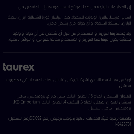
إن المعلومات الواردة في هذا الموقع ليست موجهة إلى المقيمين في:
إسبانيا، فرنسا، ماليزيا، الولايات المتحدة، كندا، ميانمار، كوريا الشمالية، إيران، بلجيكا،
اليابان، المملكة المتحدة أو أي دولة أخرى بشكل خاص،
ولا يُقصد بها التوزيع أو الاستخدام من قبل أي شخص في أي دولة أو ولاية
قضائية يكون فيها هذا التوزيع أو الاستخدام مخالفًا للقوانين أو اللوائح المحلية.
توركس هو الاسم التجاري لشركة توركس غلوبال ليمتد، المسجلة في جمهورية
سيشل.
العنوان المسجل: الجناح 18، الطابق الثالث، مبنى فايرام، بروفيدنس، ماهي،
سيشل.
العنوان الفعلي: الجناح 3، المكتب 4، الطابق الثالث، KB Emporium،
بروفيدنس، ماهي، سيشل.
خاضعة لرقابة هيئة الخدمات المالية بموجب ترخيص رقم: SD092
رقم التسجيل:
8428731-1