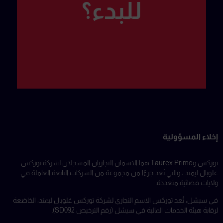
للبدء؟
إخلاء المسؤولية
توركس وTaurex Prime هما الاسمان التجاريان المسجلان لشركة توركس
غلوبال ليمتد ، والتي تُعد جزءًا من مجموعة من الشركات التابعة العاملة في
ولايات قضائية متعددة.
في سيشل، تُعد توركس الاسم التجاري لشركة توركس غلوبال ليمتد، الخاضعة
لرقابة هيئة الخدمات المالية في سيشل (رقم الترخيص SD092).