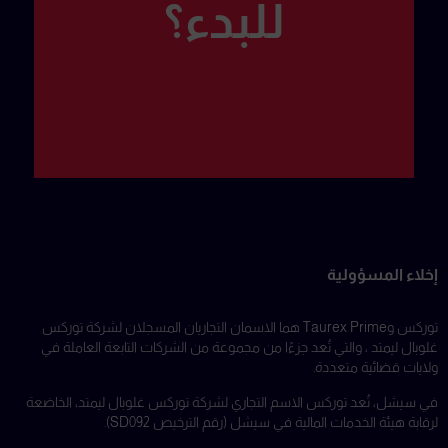
للبدء؟
إخلاء المسؤولية
توركس وTaurex Prime هما الاسمان التجاريان المسجلان لشركة توركس
غلوبال ليمتد ، والتي تُعد جزءًا من مجموعة من الشركات التابعة العاملة في
ولايات قضائية متعددة.
في سيشل، تُعد توركس الاسم التجاري لشركة توركس غلوبال ليمتد، الخاضعة
لرقابة هيئة الخدمات المالية في سيشل (رقم الترخيص SD092).