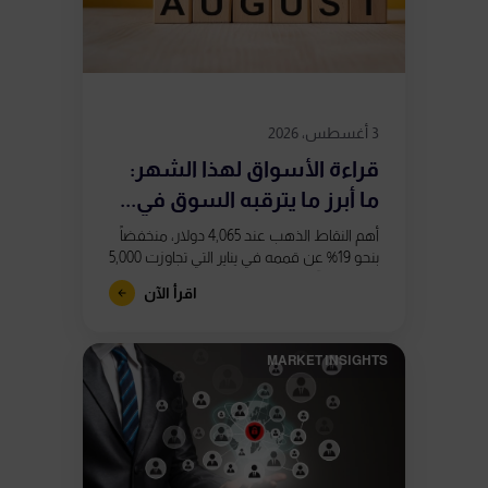
3 أغسطس، 2026
قراءة الأسواق لهذا الشهر:
ما أبرز ما يترقبه السوق في...
أهم النقاط الذهب عند 4,065 دولار، منخفضاً
بنحو 19% عن قممه في يناير التي تجاوزت 5,000
دولار. تشكّل تباعدان صعوديان في مؤشر
اقرأ الآن
RSI على الرسم...
MARKET INSIGHTS​