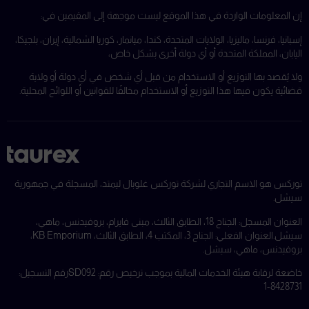
إن المعلومات الواردة في هذا الموقع ليست موجهة إلى المقيمين في:
إسبانيا، فرنسا، ماليزيا، الولايات المتحدة، كندا، ميانمار، كوريا الشمالية، إيران، بلجيكا،
اليابان، المملكة المتحدة أو أي دولة أخرى بشكل خاص،
ولا يُقصد بها التوزيع أو الاستخدام من قبل أي شخص في أي دولة أو ولاية
قضائية يكون فيها هذا التوزيع أو الاستخدام مخالفًا للقوانين أو اللوائح المحلية.
توركس هو الاسم التجاري لشركة توركس غلوبال ليمتد، المسجلة في جمهورية
سيشل.
العنوان المسجل: الجناح 18، الطابق الثالث، مبنى فايرام، بروفيدنس، ماهي،
سيشل.
العنوان الفعلي: الجناح 3، المكتب 4، الطابق الثالث، KB Emporium،
بروفيدنس، ماهي، سيشل.
خاضعة لرقابة هيئة الخدمات المالية بموجب ترخيص رقم: SD092
رقم التسجيل:
8428731-1