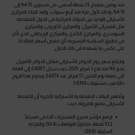
منذ يومين بمقدار 25 نقطة أساس، من مستوى 4.35% إلى
4.10%، وذلك لأول مرة منذ أربع سنوات. ويُعد البنك المركزي
الأسترالي الوحيد بين البنوك المركزية في الدول المتقدمة،
مثل الفيدرالي الأميركي، والمركزي الأوروبي، والمركزي
السويسري، والمركزي الكندي، والمركزي البريطاني، الذي تأخر
في تطبيق السياسة التيسيرية (أي خفض أسعار الفائدة)،
على عكس ما نشهده في تلك الدول.
وارتفع سعر زوج الدولار الأسترالي مقابل الدولار الأميركي
بنحو 5% منذ قاع 3 فبراير 2025، حيث سجل 0.6087، إلى القمة
التي بلغها يوم الاثنين 17 فبراير عند 0.6374. ويحوم هذا الزوج
حاليًا قرب مستويات 0.6350.
وتُظهر البيانات الاقتصادية الأسترالية الأخيرة أن الاقتصاد
الأسترالي يتمتع بالمرونة، حيث:
ارتفع مؤشر مديري المشتريات الخدمي مسجلًا
51.2 نقطة، متجاوزًا التوقعات (50.4) والقراءة
السابقة (50.8).