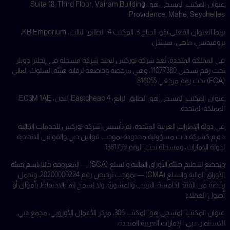
عنوان المكتب المسجل هو: Suite 18, Third Floor, Vairam Building,
Providence, Mahé, Seychelles.
بينما العنوان الفعلي هو: الجناح 3، المكتب 4، الطابق الثالث، KB Emporium،
بروفيدنس، ماهي، سيشل.
في المملكة المتحدة، تُعد شركة توركس ليمتد شركة مسجلة في إنجلترا وويلز
تحت رقم تسجيل 11077380، وهي مرخصة وخاضعة لرقابة هيئة السلوك المالي
(FCA) تحت رقم مرجعي 816055.
عنوان المكتب المسجل هو: الطابق الرابع، 4 Eastcheap، لندن، EC3M 1AE،
المملكة المتحدة.
في دولة الإمارات العربية المتحدة، تم تأسيس شركة توركس للخدمات المالية
ذ.م.م كشركة ذات مسؤولية محدودة بموجب قوانين دبي والقوانين الاتحادية
لدولة الإمارات، ومسجلة تحت الرقم 1381759.
وتخضع لتنظيم هيئة الأوراق المالية والسلع (SCA) — المعروفة حاليًا باسم هيئة
الأوراق المالية والسلع (CMA) — بموجب ترخيص رقم 20200000224، وتحمل
رخصة من الفئة الخامسة: الترتيب والمشورة، ولا يُسمح لها بالاحتفاظ بأموال أو
أصول العملاء.
عنوان المكتب المسجل هو: المكتب 306، مركز الأعمال الأوروبي، مجمع دبي
للاستثمار، دبي، الإمارات العربية المتحدة.