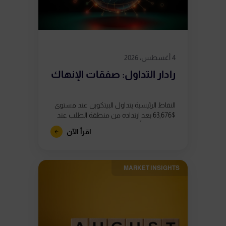
4 أغسطس، 2026
رادار التداول: صفقات الإنهاك
النقاط الرئيسية يتداول البيتكوين عند مستوى
$63,676 بعد ارتداده من منطقة الطلب عند
$62,800، إلا أن ظهور ثلاثة تباعدات هبوطية
اقرأ الآن
في مؤشر القوة النسبية (RSI)...
MARKET INSIGHTS​