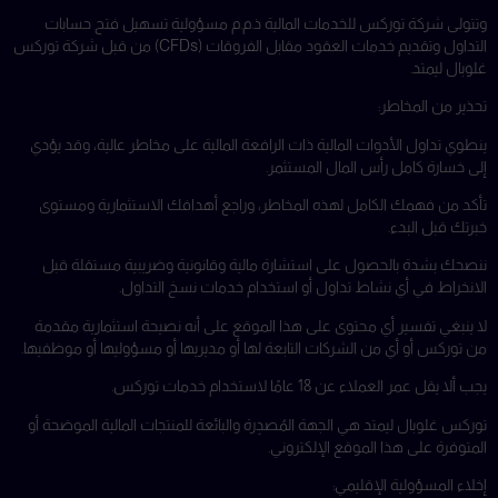
وتتولى شركة توركس للخدمات المالية ذ.م.م مسؤولية تسهيل فتح حسابات
التداول وتقديم خدمات العقود مقابل الفروقات (CFDs) من قبل شركة توركس
غلوبال ليمتد.
تحذير من المخاطر:
ينطوي تداول الأدوات المالية ذات الرافعة المالية على مخاطر عالية، وقد يؤدي
إلى خسارة كامل رأس المال المستثمر.
تأكد من فهمك الكامل لهذه المخاطر، وراجع أهدافك الاستثمارية ومستوى
خبرتك قبل البدء.
ننصحك بشدة بالحصول على استشارة مالية وقانونية وضريبية مستقلة قبل
الانخراط في أي نشاط تداول أو استخدام خدمات نسخ التداول.
لا ينبغي تفسير أي محتوى على هذا الموقع على أنه نصيحة استثمارية مقدمة
من توركس أو أي من الشركات التابعة لها أو مديريها أو مسؤوليها أو موظفيها.
يجب ألا يقل عمر العملاء عن 18 عامًا لاستخدام خدمات توركس.
توركس غلوبال ليمتد هي الجهة المُصدِرة والبائعة للمنتجات المالية الموضحة أو
المتوفرة على هذا الموقع الإلكتروني.
إخلاء المسؤولية الإقليمي: