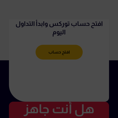
افتح حساب توركس وابدأ التداول
اليوم
افتح حساب
هل أنت جاهز