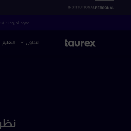
INSTITUTIONAL
PERSONAL
عقود الفروقات (CFDs) هي أدوات مالية معقدة وتنطوي على مخاطر عالية للتعرض لخسائر سريعة بسبب الرافعة المالية.
التداول
التعليم
نظرة