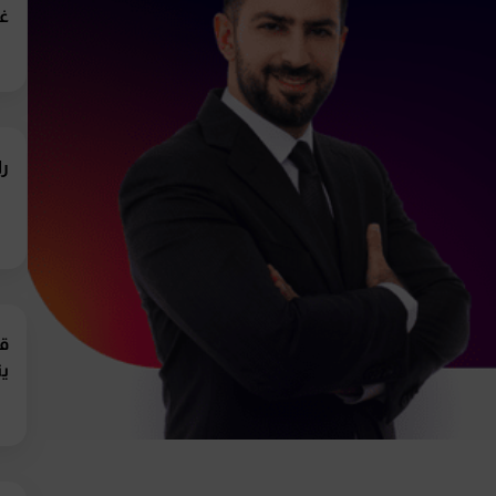
غي
را
قر
ي