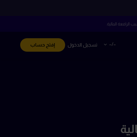
–/–
تسجيل الدخول
إفتح حساب
لية