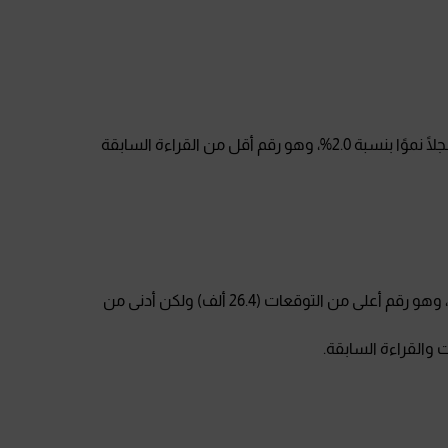
تراجع مؤشر أسعار المستهلكين على أساس سنوي مسجلًا نموًا بنسبة 2.0%، وهو رقم أقل من القراءة السابقة
سجل معدل التغير في التوظيف 47.5 ألف وظيفة جديدة، وهو رقم أعلى من التوقعات (26.4 ألف) ولكن أدنى من