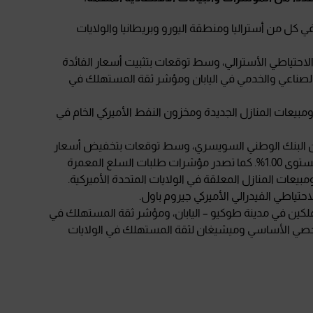
 كل من أستراليا ومنطقة اليورو وبريطانيا والولايات
ك الاحتياطي الأسترالي، وسط توقعات بتثبيت أسعار الفائدة
مشتريات الصناعي والخدمي في اليابان ومؤشر ثقة المستهلك في
 ومبيعات المنازل الجديدة ومخزون النفط الأميركي الخام في
ر عن البنك الوطني السويسري، وسط توقعات بتخفيض أسعار
الفائدة بمقدار 25 نقطة أساس من مستوى 1.25% إلى مستوى 1.00%. كما تصدر مؤشرات طلبات السلع المعمرة
بيعات المنازل المعلقة في الولايات المتحدة الأميركية.
تياطي الفيدرالي الأميركي جيروم باول.
هلكين في مدينة طوكيو – اليابان، ومؤشر ثقة المستهلك في
صي الأساسي وميشيغان لثقة المستهلك في الولايات