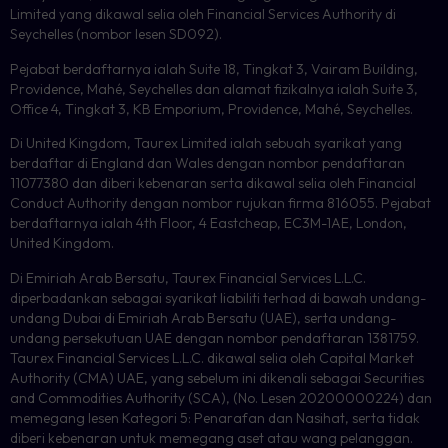
Limited yang dikawal selia oleh Financial Services Authority di
Seychelles (nombor lesen SD092).
Pejabat berdaftarnya ialah Suite 18, Tingkat 3, Vairam Building,
Providence, Mahé, Seychelles dan alamat fizikalnya ialah Suite 3,
Office 4, Tingkat 3, KB Emporium, Providence, Mahé, Seychelles.
Di United Kingdom, Taurex Limited ialah sebuah syarikat yang
berdaftar di England dan Wales dengan nombor pendaftaran
11077380 dan diberi kebenaran serta dikawal selia oleh Financial
Conduct Authority dengan nombor rujukan firma 816055. Pejabat
berdaftarnya ialah 4th Floor, 4 Eastcheap, EC3M-1AE, London,
United Kingdom.
Di Emiriah Arab Bersatu, Taurex Financial Services L.L.C.
diperbadankan sebagai syarikat liabiliti terhad di bawah undang-
undang Dubai di Emiriah Arab Bersatu (UAE), serta undang-
undang persekutuan UAE dengan nombor pendaftaran 1381759.
Taurex Financial Services L.L.C. dikawal selia oleh Capital Market
Authority (CMA) UAE, yang sebelum ini dikenali sebagai Securities
and Commodities Authority (SCA), (No. Lesen 20200000224) dan
memegang lesen Kategori 5: Penarafan dan Nasihat, serta tidak
diberi kebenaran untuk memegang aset atau wang pelanggan.