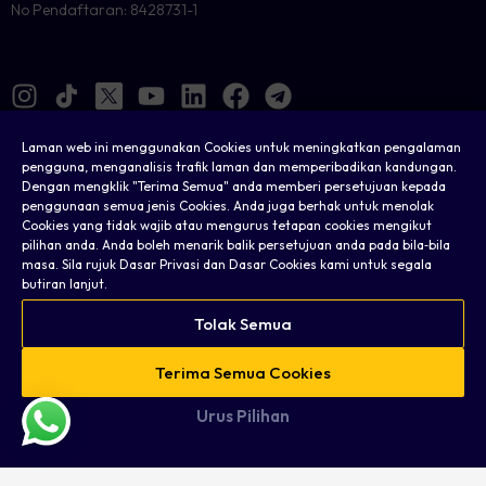
No Pendaftaran: 8428731-1
Laman web ini menggunakan Cookies untuk meningkatkan pengalaman
pengguna, menganalisis trafik laman dan memperibadikan kandungan.
Dengan mengklik "Terima Semua" anda memberi persetujuan kepada
Cookies
penggunaan semua jenis Cookies. Anda juga berhak untuk menolak
Cookies yang tidak wajib atau mengurus tetapan cookies mengikut
Sah
pilihan anda. Anda boleh menarik balik persetujuan anda pada bila‑bila
masa. Sila rujuk Dasar Privasi dan Dasar Cookies kami untuk segala
Terma & Syarat
butiran lanjut.
Dasar Privasi
Tolak Semua
Soalan Lazim
Terima Semua Cookies
Peta Tapak Web
Urus Pilihan
Hak Cipta © 2026 Taurex. Hak cipta terpelihara.