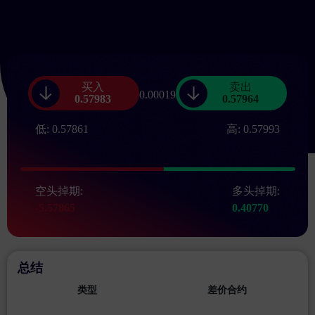
买入
卖出
0.00020
0.57983
0.57963
低:
0.57861
高:
0.57993
空头掉期:
多头掉期:
-5.57865
0.40770
总结
类型
差价合约