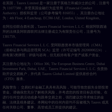
在英国，Taurex Limited 是一家注册于英格兰和威尔士的公司，注册号
为 11077380，并受英国金融行为监管局（Financial Conduct
Authority）授权和监管（公司参考编号 816055）。其注册办公地址
为：4th Floor, 4 Eastcheap, EC3M-1AE, London, United Kingdom。
在阿拉伯联合酋长国，Taurex Financial Services L.L.C. 根据阿联酋迪
拜的法律及阿联酋联邦法律注册成立为有限责任公司，注册号为
1381759。
Taurex Financial Services L.L.C. 受阿联酋资本市场管理局（CMA）
（前称证券与商品管理局 SCA）监管（许可证编号 20200000224），
持有第5类牌照：评级与咨询，但无权持有客户资产或客户资金。
其注册办公地址为：Office 306, The European Business Centre, Dubai
Investment Park, Dubai, UAE。Taurex Financial Services L.L.C. 负责协
助开设交易账户，并代表 Taurex Global Limited 提供差价合约
（CFD）服务。
风险警告： 交易杠杆金融工具具有高风险，可能导致您损失全部投资
资金。请确保您充分了解相关风险，并考虑您的投资目标及经验。在
进行任何交易活动或参与跟单交易之前，强烈建议您寻求独立的金
融、法律及税务建议。本网站中的任何内容均不应被视为 Taurex 或其
任何关联公司、董事、高管或员工所提供的建议。