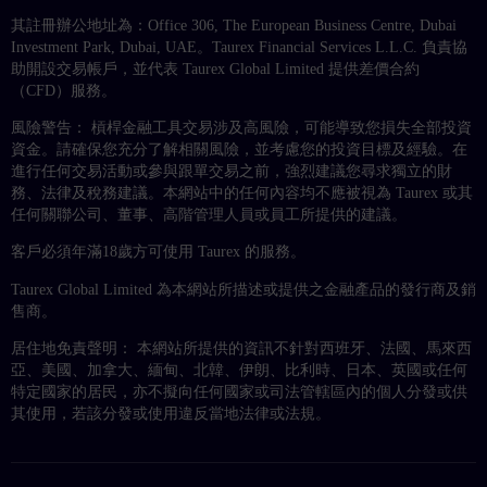
其註冊辦公地址為：Office 306, The European Business Centre, Dubai
Investment Park, Dubai, UAE。Taurex Financial Services L.L.C. 負責協
助開設交易帳戶，並代表 Taurex Global Limited 提供差價合約
（CFD）服務。
風險警告： 槓桿金融工具交易涉及高風險，可能導致您損失全部投資
資金。請確保您充分了解相關風險，並考慮您的投資目標及經驗。在
進行任何交易活動或參與跟單交易之前，強烈建議您尋求獨立的財
務、法律及稅務建議。本網站中的任何內容均不應被視為 Taurex 或其
任何關聯公司、董事、高階管理人員或員工所提供的建議。
客戶必須年滿18歲方可使用 Taurex 的服務。
Taurex Global Limited 為本網站所描述或提供之金融產品的發行商及銷
售商。
居住地免責聲明： 本網站所提供的資訊不針對西班牙、法國、馬來西
亞、美國、加拿大、緬甸、北韓、伊朗、比利時、日本、英國或任何
特定國家的居民，亦不擬向任何國家或司法管轄區內的個人分發或供
其使用，若該分發或使用違反當地法律或法規。